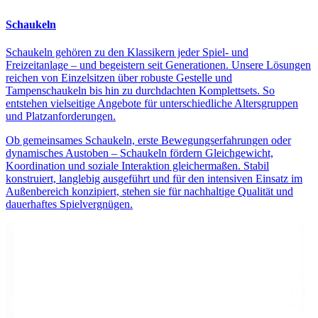
Schaukeln
Schaukeln gehören zu den Klassikern jeder Spiel- und
Freizeitanlage – und begeistern seit Generationen. Unsere Lösungen
reichen von Einzelsitzen über robuste Gestelle und
Tampenschaukeln bis hin zu durchdachten Komplettsets. So
entstehen vielseitige Angebote für unterschiedliche Altersgruppen
und Platzanforderungen.
Ob gemeinsames Schaukeln, erste Bewegungserfahrungen oder
dynamisches Austoben – Schaukeln fördern Gleichgewicht,
Koordination und soziale Interaktion gleichermaßen. Stabil
konstruiert, langlebig ausgeführt und für den intensiven Einsatz im
Außenbereich konzipiert, stehen sie für nachhaltige Qualität und
dauerhaftes Spielvergnügen.