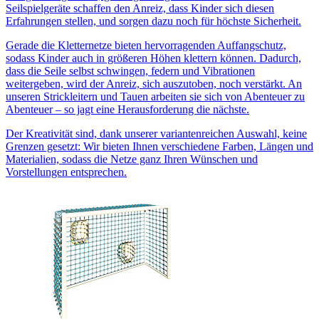
Seilspielgeräte schaffen den Anreiz, dass Kinder sich diesen
Erfahrungen stellen, und sorgen dazu noch für höchste Sicherheit.
Gerade die Kletternetze bieten hervorragenden Auffangschutz,
sodass Kinder auch in größeren Höhen klettern können. Dadurch,
dass die Seile selbst schwingen, federn und Vibrationen
weitergeben, wird der Anreiz, sich auszutoben, noch verstärkt. An
unseren Strickleitern und Tauen arbeiten sie sich von Abenteuer zu
Abenteuer – so jagt eine Herausforderung die nächste.
Der Kreativität sind, dank unserer variantenreichen Auswahl, keine
Grenzen gesetzt: Wir bieten Ihnen verschiedene Farben, Längen und
Materialien, sodass die Netze ganz Ihren Wünschen und
Vorstellungen entsprechen.