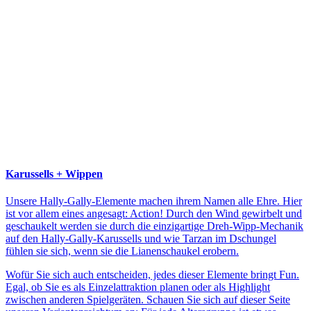
Karussells + Wippen
Unsere Hally-Gally-Elemente machen ihrem Namen alle Ehre. Hier
ist vor allem eines angesagt: Action! Durch den Wind gewirbelt und
geschaukelt werden sie durch die einzigartige Dreh-Wipp-Mechanik
auf den Hally-Gally-Karussells und wie Tarzan im Dschungel
fühlen sie sich, wenn sie die Lianenschaukel erobern.
Wofür Sie sich auch entscheiden, jedes dieser Elemente bringt Fun.
Egal, ob Sie es als Einzelattraktion planen oder als Highlight
zwischen anderen Spielgeräten. Schauen Sie sich auf dieser Seite