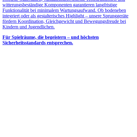
witterungsbeständige Komponenten garantieren langfristige
Funktionalität bei minimalem Wartungsaufwand. Ob bodeneben
integriert oder als gestalterisches Highlight – unsere Sprunggeräte
fördern Koordination, Gleichgewicht und Bewegungsfreude bei
Kindern und Jugendlichen.
Für Spielräume, die begeistern – und höchsten
Sicherheitsstandards entsprechen.