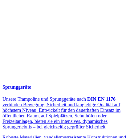
Sprunggeräte
Unsere Trampoline und Sprunggeräte nach
DIN EN 1176
verbinden Bewegung, Sicherheit und langlebige Qualität auf
höchstem Niveau. Entwickelt für den dauerhaften Einsatz im
öffentlichen Raum, auf Spielplätzen, Schulhöfen oder
Freizeitanlagen, bieten sie ein intensives, dynamisches
Sprungerlebnis – bei gleichzeitig geprüfter Sicherheit.
Robuste Materialien, vandalismusresistente Konstruktionen und