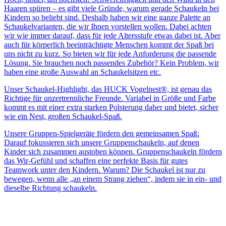
Haaren spüren – es gibt viele Gründe, warum gerade Schaukeln bei
Kindern so beliebt sind. Deshalb haben wir eine ganze Palette an
Schaukelvarianten, die wir Ihnen vorstellen wollen. Dabei achten
wir wie immer darauf, dass für jede Altersstufe etwas dabei ist. Aber
auch für körperlich beeinträchtigte Menschen kommt der Spaß bei
uns nicht zu kurz. So bieten wir für jede Anforderung die passende
Lösung. Sie brauchen noch passendes Zubehör? Kein Problem, wir
haben eine große Auswahl an Schaukelsitzen etc.
Unser Schaukel-Highlight, das HUCK Vogelnest®, ist genau das
Richtige für unzertrennliche Freunde. Variabel in Größe und Farbe
kommt es mit einer extra starken Polsterung daher und bietet, sicher
wie ein Nest, großen Schaukel-Spaß.
Unsere Gruppen-Spielgeräte fördern den gemeinsamen Spaß:
Darauf fokussieren sich unsere Gruppenschaukeln, auf denen
Kinder sich zusammen austoben können. Gruppenschaukeln fördern
das Wir-Gefühl und schaffen eine perfekte Basis für gutes
Teamwork unter den Kindern. Warum? Die Schaukel ist nur zu
bewegen, wenn alle „an einem Strang ziehen“, indem sie in ein- und
dieselbe Richtung schaukeln.