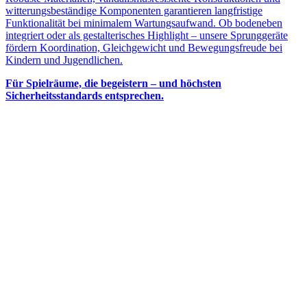
witterungsbeständige Komponenten garantieren langfristige
Funktionalität bei minimalem Wartungsaufwand. Ob bodeneben
integriert oder als gestalterisches Highlight – unsere Sprunggeräte
fördern Koordination, Gleichgewicht und Bewegungsfreude bei
Kindern und Jugendlichen.
Für Spielräume, die begeistern – und höchsten
Sicherheitsstandards entsprechen.