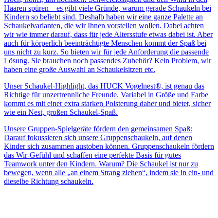
Haaren spüren – es gibt viele Gründe, warum gerade Schaukeln bei
Kindern so beliebt sind. Deshalb haben wir eine ganze Palette an
Schaukelvarianten, die wir Ihnen vorstellen wollen. Dabei achten
wir wie immer darauf, dass für jede Altersstufe etwas dabei ist. Aber
auch für körperlich beeinträchtigte Menschen kommt der Spaß bei
uns nicht zu kurz. So bieten wir für jede Anforderung die passende
Lösung. Sie brauchen noch passendes Zubehör? Kein Problem, wir
haben eine große Auswahl an Schaukelsitzen etc.
Unser Schaukel-Highlight, das HUCK Vogelnest®, ist genau das
Richtige für unzertrennliche Freunde. Variabel in Größe und Farbe
kommt es mit einer extra starken Polsterung daher und bietet, sicher
wie ein Nest, großen Schaukel-Spaß.
Unsere Gruppen-Spielgeräte fördern den gemeinsamen Spaß:
Darauf fokussieren sich unsere Gruppenschaukeln, auf denen
Kinder sich zusammen austoben können. Gruppenschaukeln fördern
das Wir-Gefühl und schaffen eine perfekte Basis für gutes
Teamwork unter den Kindern. Warum? Die Schaukel ist nur zu
bewegen, wenn alle „an einem Strang ziehen“, indem sie in ein- und
dieselbe Richtung schaukeln.