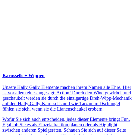
Karussells + Wippen
Unsere Hally-Gally-Elemente machen ihrem Namen alle Ehre. Hier
ist vor allem eines angesagt: Action! Durch den Wind gewirbelt und
geschaukelt werden sie durch die einzigartige Dreh-Wipp-Mechanik
auf den Hally-Gally-Karussells und wie Tarzan im Dschungel
fühlen sie sich, wenn sie die Lianenschaukel erobern.
Wofür Sie sich auch entscheiden, jedes dieser Elemente bringt Fun.
Egal, ob Sie es als Einzelattraktion planen oder als Highlight
zwischen anderen Spielgeräten. Schauen Sie sich auf dieser Seite