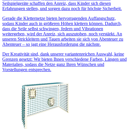
Seilspielgeräte schaffen den Anreiz, dass Kinder sich diesen
Erfahrungen stellen, und sorgen dazu noch für höchste Sicherheit.
Gerade die Kletternetze bieten hervorragenden Auffangschutz,
sodass Kinder auch in größeren Höhen klettern können. Dadurch,
dass die Seile selbst schwingen, federn und Vibrationen
weitergeben, wird der Anreiz, sich auszutoben, noch verstärkt. An
unseren Strickleitern und Tauen arbeiten sie sich von Abenteuer zu
Abenteuer – so jagt eine Herausforderung die nächste.
Der Kreativität sind, dank unserer variantenreichen Auswahl, keine
Grenzen gesetzt: Wir bieten Ihnen verschiedene Farben, Längen und
Materialien, sodass die Netze ganz Ihren Wünschen und
Vorstellungen entsprechen.