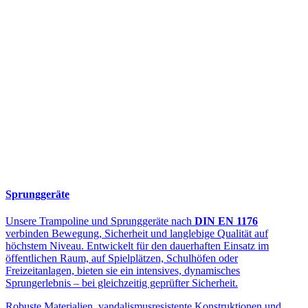
Sprunggeräte
Unsere Trampoline und Sprunggeräte nach
DIN EN 1176
verbinden Bewegung, Sicherheit und langlebige Qualität auf
höchstem Niveau. Entwickelt für den dauerhaften Einsatz im
öffentlichen Raum, auf Spielplätzen, Schulhöfen oder
Freizeitanlagen, bieten sie ein intensives, dynamisches
Sprungerlebnis – bei gleichzeitig geprüfter Sicherheit.
Robuste Materialien, vandalismusresistente Konstruktionen und