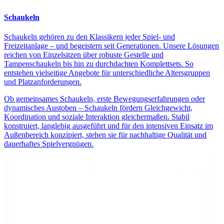
Schaukeln
Schaukeln gehören zu den Klassikern jeder Spiel- und
Freizeitanlage – und begeistern seit Generationen. Unsere Lösungen
reichen von Einzelsitzen über robuste Gestelle und
Tampenschaukeln bis hin zu durchdachten Komplettsets. So
entstehen vielseitige Angebote für unterschiedliche Altersgruppen
und Platzanforderungen.
Ob gemeinsames Schaukeln, erste Bewegungserfahrungen oder
dynamisches Austoben – Schaukeln fördern Gleichgewicht,
Koordination und soziale Interaktion gleichermaßen. Stabil
konstruiert, langlebig ausgeführt und für den intensiven Einsatz im
Außenbereich konzipiert, stehen sie für nachhaltige Qualität und
dauerhaftes Spielvergnügen.