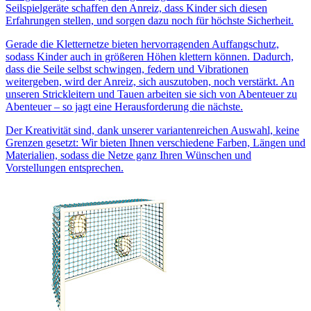
Seilspielgeräte schaffen den Anreiz, dass Kinder sich diesen
Erfahrungen stellen, und sorgen dazu noch für höchste Sicherheit.
Gerade die Kletternetze bieten hervorragenden Auffangschutz,
sodass Kinder auch in größeren Höhen klettern können. Dadurch,
dass die Seile selbst schwingen, federn und Vibrationen
weitergeben, wird der Anreiz, sich auszutoben, noch verstärkt. An
unseren Strickleitern und Tauen arbeiten sie sich von Abenteuer zu
Abenteuer – so jagt eine Herausforderung die nächste.
Der Kreativität sind, dank unserer variantenreichen Auswahl, keine
Grenzen gesetzt: Wir bieten Ihnen verschiedene Farben, Längen und
Materialien, sodass die Netze ganz Ihren Wünschen und
Vorstellungen entsprechen.