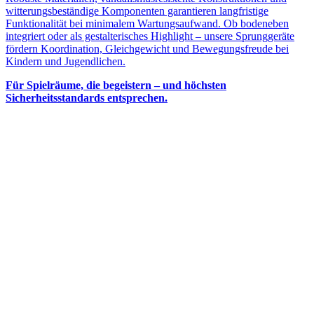
witterungsbeständige Komponenten garantieren langfristige
Funktionalität bei minimalem Wartungsaufwand. Ob bodeneben
integriert oder als gestalterisches Highlight – unsere Sprunggeräte
fördern Koordination, Gleichgewicht und Bewegungsfreude bei
Kindern und Jugendlichen.
Für Spielräume, die begeistern – und höchsten
Sicherheitsstandards entsprechen.