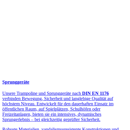
Sprunggeräte
Unsere Trampoline und Sprunggeräte nach
DIN EN 1176
verbinden Bewegung, Sicherheit und langlebige Qualität auf
höchstem Niveau. Entwickelt für den dauerhaften Einsatz im
öffentlichen Raum, auf Spielplätzen, Schulhöfen oder
Freizeitanlagen, bieten sie ein intensives, dynamisches
Sprungerlebnis – bei gleichzeitig geprüfter Sicherheit.
Robuste Materialien, vandalismusresistente Konstruktionen und