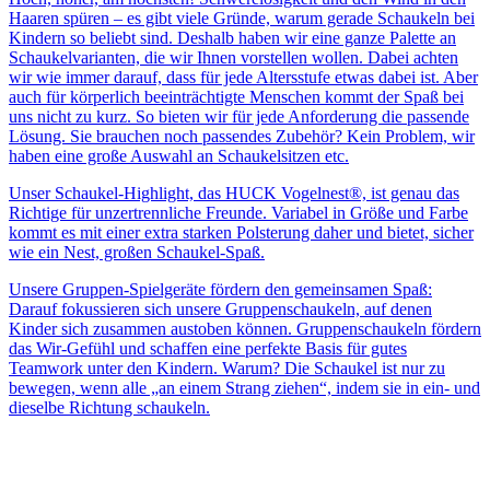
Haaren spüren – es gibt viele Gründe, warum gerade Schaukeln bei
Kindern so beliebt sind. Deshalb haben wir eine ganze Palette an
Schaukelvarianten, die wir Ihnen vorstellen wollen. Dabei achten
wir wie immer darauf, dass für jede Altersstufe etwas dabei ist. Aber
auch für körperlich beeinträchtigte Menschen kommt der Spaß bei
uns nicht zu kurz. So bieten wir für jede Anforderung die passende
Lösung. Sie brauchen noch passendes Zubehör? Kein Problem, wir
haben eine große Auswahl an Schaukelsitzen etc.
Unser Schaukel-Highlight, das HUCK Vogelnest®, ist genau das
Richtige für unzertrennliche Freunde. Variabel in Größe und Farbe
kommt es mit einer extra starken Polsterung daher und bietet, sicher
wie ein Nest, großen Schaukel-Spaß.
Unsere Gruppen-Spielgeräte fördern den gemeinsamen Spaß:
Darauf fokussieren sich unsere Gruppenschaukeln, auf denen
Kinder sich zusammen austoben können. Gruppenschaukeln fördern
das Wir-Gefühl und schaffen eine perfekte Basis für gutes
Teamwork unter den Kindern. Warum? Die Schaukel ist nur zu
bewegen, wenn alle „an einem Strang ziehen“, indem sie in ein- und
dieselbe Richtung schaukeln.