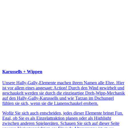
Karussells + Wippen
Unsere Hally-Gally-Elemente machen ihrem Namen alle Ehre. Hier
ist vor allem eines angesagt: Action! Durch den Wind gewirbelt und
geschaukelt werden sie durch die einzigartige Dreh-Wipp-Mechanik
auf den Hally-Gally-Karussells und wie Tarzan im Dschungel
fühlen sie sich, wenn sie die Lianenschaukel erobern.
Wofür Sie sich auch entscheiden, jedes dieser Elemente bringt Fun.
Egal, ob Sie es als Einzelattraktion planen oder als Highlight
zwischen anderen Spielgeräten. Schauen Sie sich auf dieser Seite