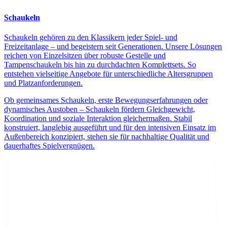
Schaukeln
Schaukeln gehören zu den Klassikern jeder Spiel- und
Freizeitanlage – und begeistern seit Generationen. Unsere Lösungen
reichen von Einzelsitzen über robuste Gestelle und
Tampenschaukeln bis hin zu durchdachten Komplettsets. So
entstehen vielseitige Angebote für unterschiedliche Altersgruppen
und Platzanforderungen.
Ob gemeinsames Schaukeln, erste Bewegungserfahrungen oder
dynamisches Austoben – Schaukeln fördern Gleichgewicht,
Koordination und soziale Interaktion gleichermaßen. Stabil
konstruiert, langlebig ausgeführt und für den intensiven Einsatz im
Außenbereich konzipiert, stehen sie für nachhaltige Qualität und
dauerhaftes Spielvergnügen.