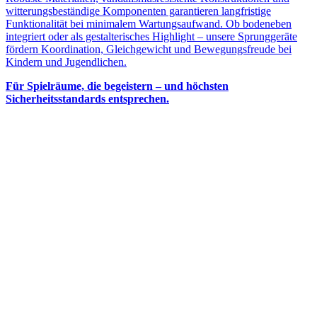
witterungsbeständige Komponenten garantieren langfristige
Funktionalität bei minimalem Wartungsaufwand. Ob bodeneben
integriert oder als gestalterisches Highlight – unsere Sprunggeräte
fördern Koordination, Gleichgewicht und Bewegungsfreude bei
Kindern und Jugendlichen.
Für Spielräume, die begeistern – und höchsten
Sicherheitsstandards entsprechen.