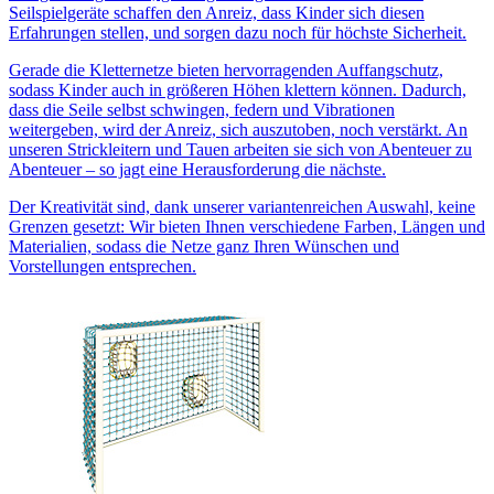
Seilspielgeräte schaffen den Anreiz, dass Kinder sich diesen
Erfahrungen stellen, und sorgen dazu noch für höchste Sicherheit.
Gerade die Kletternetze bieten hervorragenden Auffangschutz,
sodass Kinder auch in größeren Höhen klettern können. Dadurch,
dass die Seile selbst schwingen, federn und Vibrationen
weitergeben, wird der Anreiz, sich auszutoben, noch verstärkt. An
unseren Strickleitern und Tauen arbeiten sie sich von Abenteuer zu
Abenteuer – so jagt eine Herausforderung die nächste.
Der Kreativität sind, dank unserer variantenreichen Auswahl, keine
Grenzen gesetzt: Wir bieten Ihnen verschiedene Farben, Längen und
Materialien, sodass die Netze ganz Ihren Wünschen und
Vorstellungen entsprechen.