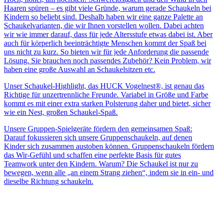
Haaren spüren – es gibt viele Gründe, warum gerade Schaukeln bei
Kindern so beliebt sind. Deshalb haben wir eine ganze Palette an
Schaukelvarianten, die wir Ihnen vorstellen wollen. Dabei achten
wir wie immer darauf, dass für jede Altersstufe etwas dabei ist. Aber
auch für körperlich beeinträchtigte Menschen kommt der Spaß bei
uns nicht zu kurz. So bieten wir für jede Anforderung die passende
Lösung. Sie brauchen noch passendes Zubehör? Kein Problem, wir
haben eine große Auswahl an Schaukelsitzen etc.
Unser Schaukel-Highlight, das HUCK Vogelnest®, ist genau das
Richtige für unzertrennliche Freunde. Variabel in Größe und Farbe
kommt es mit einer extra starken Polsterung daher und bietet, sicher
wie ein Nest, großen Schaukel-Spaß.
Unsere Gruppen-Spielgeräte fördern den gemeinsamen Spaß:
Darauf fokussieren sich unsere Gruppenschaukeln, auf denen
Kinder sich zusammen austoben können. Gruppenschaukeln fördern
das Wir-Gefühl und schaffen eine perfekte Basis für gutes
Teamwork unter den Kindern. Warum? Die Schaukel ist nur zu
bewegen, wenn alle „an einem Strang ziehen“, indem sie in ein- und
dieselbe Richtung schaukeln.