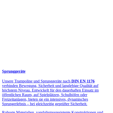
Sprunggeräte
Unsere Trampoline und Sprunggeräte nach
DIN EN 1176
verbinden Bewegung, Sicherheit und langlebige Qualität auf
höchstem Niveau. Entwickelt für den dauerhaften Einsatz im
öffentlichen Raum, auf Spielplätzen, Schulhöfen oder
Freizeitanlagen, bieten sie ein intensives, dynamisches
Sprungerlebnis – bei gleichzeitig geprüfter Sicherheit.
Robuste Materialien, vandalismusresistente Konstruktionen und