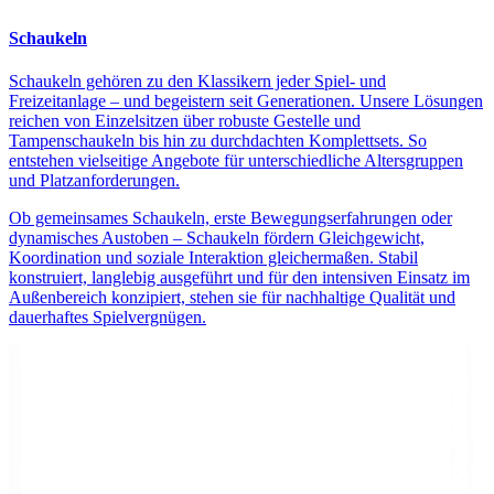
Schaukeln
Schaukeln gehören zu den Klassikern jeder Spiel- und
Freizeitanlage – und begeistern seit Generationen. Unsere Lösungen
reichen von Einzelsitzen über robuste Gestelle und
Tampenschaukeln bis hin zu durchdachten Komplettsets. So
entstehen vielseitige Angebote für unterschiedliche Altersgruppen
und Platzanforderungen.
Ob gemeinsames Schaukeln, erste Bewegungserfahrungen oder
dynamisches Austoben – Schaukeln fördern Gleichgewicht,
Koordination und soziale Interaktion gleichermaßen. Stabil
konstruiert, langlebig ausgeführt und für den intensiven Einsatz im
Außenbereich konzipiert, stehen sie für nachhaltige Qualität und
dauerhaftes Spielvergnügen.