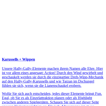
Karussells + Wippen
Unsere Hally-Gally-Elemente machen ihrem Namen alle Ehre. Hier
ist vor allem eines angesagt: Action! Durch den Wind gewirbelt und
geschaukelt werden sie durch die einzigartige Dreh-Wipp-Mechanik
auf den Hally-Gally-Karussells und wie Tarzan im Dschungel
fühlen sie sich, wenn sie die Lianenschaukel erobern.
Wofür Sie sich auch entscheiden, jedes dieser Elemente bringt Fun.
Egal, ob Sie es als Einzelattraktion planen oder als Highlight
zwischen anderen Spielgeräten. Schauen Sie sich auf dieser Seite