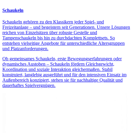
Schaukeln
Schaukeln gehören zu den Klassikern jeder Spiel- und
Freizeitanlage – und begeistern seit Generationen. Unsere Lösungen
reichen von Einzelsitzen über robuste Gestelle und
Tampenschaukeln bis hin zu durchdachten Komplettsets. So
entstehen vielseitige Angebote für unterschiedliche Altersgruppen
und Platzanforderungen.
Ob gemeinsames Schaukeln, erste Bewegungserfahrungen oder
dynamisches Austoben – Schaukeln fördern Gleichgewicht,
Koordination und soziale Interaktion gleichermaßen. Stabil
konstruiert, langlebig ausgeführt und für den intensiven Einsatz im
Außenbereich konzipiert, stehen sie für nachhaltige Qualität und
dauerhaftes Spielvergnügen.