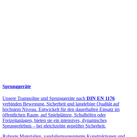
Sprunggeräte
Unsere Trampoline und Sprunggeräte nach
DIN EN 1176
verbinden Bewegung, Sicherheit und langlebige Qualität auf
höchstem Niveau. Entwickelt für den dauerhaften Einsatz im
öffentlichen Raum, auf Spielplätzen, Schulhöfen oder
Freizeitanlagen, bieten sie ein intensives, dynamisches
Sprungerlebnis – bei gleichzeitig geprüfter Sicherheit.
Robuste Materialien, vandalismusresistente Konstruktionen und