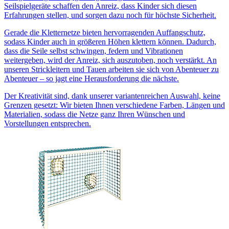
Seilspielgeräte schaffen den Anreiz, dass Kinder sich diesen
Erfahrungen stellen, und sorgen dazu noch für höchste Sicherheit.
Gerade die Kletternetze bieten hervorragenden Auffangschutz,
sodass Kinder auch in größeren Höhen klettern können. Dadurch,
dass die Seile selbst schwingen, federn und Vibrationen
weitergeben, wird der Anreiz, sich auszutoben, noch verstärkt. An
unseren Strickleitern und Tauen arbeiten sie sich von Abenteuer zu
Abenteuer – so jagt eine Herausforderung die nächste.
Der Kreativität sind, dank unserer variantenreichen Auswahl, keine
Grenzen gesetzt: Wir bieten Ihnen verschiedene Farben, Längen und
Materialien, sodass die Netze ganz Ihren Wünschen und
Vorstellungen entsprechen.