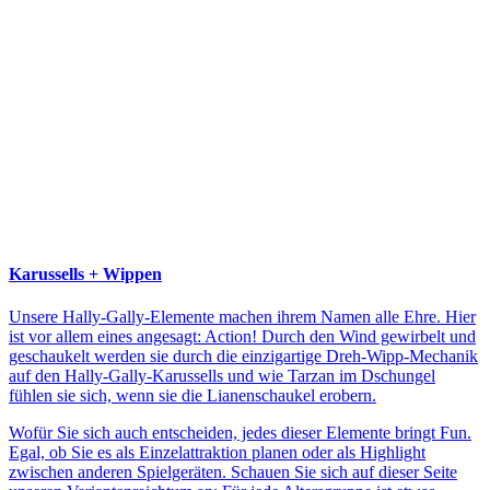
Karussells + Wippen
Unsere Hally-Gally-Elemente machen ihrem Namen alle Ehre. Hier
ist vor allem eines angesagt: Action! Durch den Wind gewirbelt und
geschaukelt werden sie durch die einzigartige Dreh-Wipp-Mechanik
auf den Hally-Gally-Karussells und wie Tarzan im Dschungel
fühlen sie sich, wenn sie die Lianenschaukel erobern.
Wofür Sie sich auch entscheiden, jedes dieser Elemente bringt Fun.
Egal, ob Sie es als Einzelattraktion planen oder als Highlight
zwischen anderen Spielgeräten. Schauen Sie sich auf dieser Seite