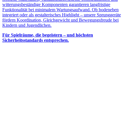
witterungsbeständige Komponenten garantieren langfristige
Funktionalität bei minimalem Wartungsaufwand. Ob bodeneben
integriert oder als gestalterisches Highlight – unsere Sprunggeräte
fördern Koordination, Gleichgewicht und Bewegungsfreude bei
Kindern und Jugendlichen.
Für Spielräume, die begeistern – und höchsten
Sicherheitsstandards entsprechen.