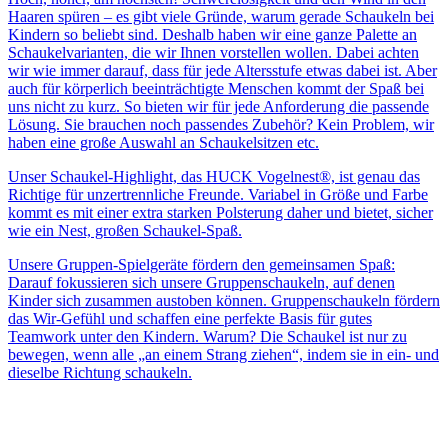
Haaren spüren – es gibt viele Gründe, warum gerade Schaukeln bei
Kindern so beliebt sind. Deshalb haben wir eine ganze Palette an
Schaukelvarianten, die wir Ihnen vorstellen wollen. Dabei achten
wir wie immer darauf, dass für jede Altersstufe etwas dabei ist. Aber
auch für körperlich beeinträchtigte Menschen kommt der Spaß bei
uns nicht zu kurz. So bieten wir für jede Anforderung die passende
Lösung. Sie brauchen noch passendes Zubehör? Kein Problem, wir
haben eine große Auswahl an Schaukelsitzen etc.
Unser Schaukel-Highlight, das HUCK Vogelnest®, ist genau das
Richtige für unzertrennliche Freunde. Variabel in Größe und Farbe
kommt es mit einer extra starken Polsterung daher und bietet, sicher
wie ein Nest, großen Schaukel-Spaß.
Unsere Gruppen-Spielgeräte fördern den gemeinsamen Spaß:
Darauf fokussieren sich unsere Gruppenschaukeln, auf denen
Kinder sich zusammen austoben können. Gruppenschaukeln fördern
das Wir-Gefühl und schaffen eine perfekte Basis für gutes
Teamwork unter den Kindern. Warum? Die Schaukel ist nur zu
bewegen, wenn alle „an einem Strang ziehen“, indem sie in ein- und
dieselbe Richtung schaukeln.