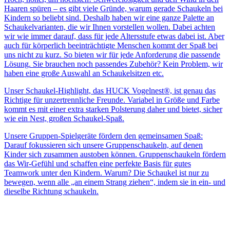
Haaren spüren – es gibt viele Gründe, warum gerade Schaukeln bei
Kindern so beliebt sind. Deshalb haben wir eine ganze Palette an
Schaukelvarianten, die wir Ihnen vorstellen wollen. Dabei achten
wir wie immer darauf, dass für jede Altersstufe etwas dabei ist. Aber
auch für körperlich beeinträchtigte Menschen kommt der Spaß bei
uns nicht zu kurz. So bieten wir für jede Anforderung die passende
Lösung. Sie brauchen noch passendes Zubehör? Kein Problem, wir
haben eine große Auswahl an Schaukelsitzen etc.
Unser Schaukel-Highlight, das HUCK Vogelnest®, ist genau das
Richtige für unzertrennliche Freunde. Variabel in Größe und Farbe
kommt es mit einer extra starken Polsterung daher und bietet, sicher
wie ein Nest, großen Schaukel-Spaß.
Unsere Gruppen-Spielgeräte fördern den gemeinsamen Spaß:
Darauf fokussieren sich unsere Gruppenschaukeln, auf denen
Kinder sich zusammen austoben können. Gruppenschaukeln fördern
das Wir-Gefühl und schaffen eine perfekte Basis für gutes
Teamwork unter den Kindern. Warum? Die Schaukel ist nur zu
bewegen, wenn alle „an einem Strang ziehen“, indem sie in ein- und
dieselbe Richtung schaukeln.