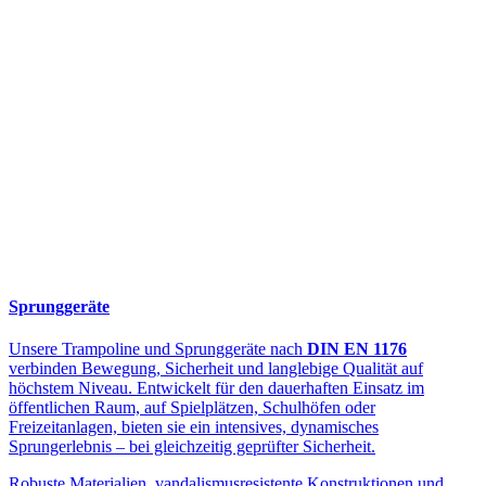
Sprunggeräte
Unsere Trampoline und Sprunggeräte nach
DIN EN 1176
verbinden Bewegung, Sicherheit und langlebige Qualität auf
höchstem Niveau. Entwickelt für den dauerhaften Einsatz im
öffentlichen Raum, auf Spielplätzen, Schulhöfen oder
Freizeitanlagen, bieten sie ein intensives, dynamisches
Sprungerlebnis – bei gleichzeitig geprüfter Sicherheit.
Robuste Materialien, vandalismusresistente Konstruktionen und