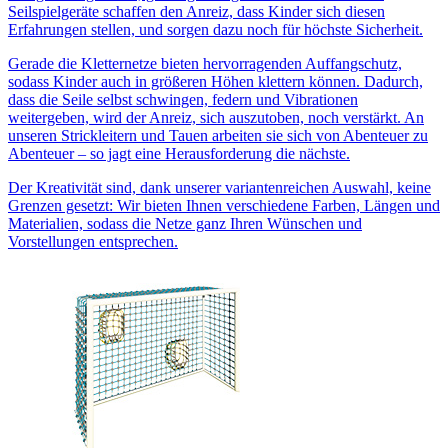
Seilspielgeräte schaffen den Anreiz, dass Kinder sich diesen
Erfahrungen stellen, und sorgen dazu noch für höchste Sicherheit.
Gerade die Kletternetze bieten hervorragenden Auffangschutz,
sodass Kinder auch in größeren Höhen klettern können. Dadurch,
dass die Seile selbst schwingen, federn und Vibrationen
weitergeben, wird der Anreiz, sich auszutoben, noch verstärkt. An
unseren Strickleitern und Tauen arbeiten sie sich von Abenteuer zu
Abenteuer – so jagt eine Herausforderung die nächste.
Der Kreativität sind, dank unserer variantenreichen Auswahl, keine
Grenzen gesetzt: Wir bieten Ihnen verschiedene Farben, Längen und
Materialien, sodass die Netze ganz Ihren Wünschen und
Vorstellungen entsprechen.