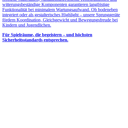
witterungsbeständige Komponenten garantieren langfristige
Funktionalität bei minimalem Wartungsaufwand. Ob bodeneben
integriert oder als gestalterisches Highlight – unsere Sprunggeräte
fördern Koordination, Gleichgewicht und Bewegungsfreude bei
Kindern und Jugendlichen.
Für Spielräume, die begeistern – und höchsten
Sicherheitsstandards entsprechen.