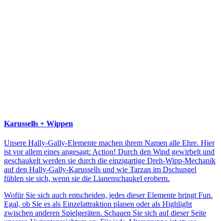
Karussells + Wippen
Unsere Hally-Gally-Elemente machen ihrem Namen alle Ehre. Hier
ist vor allem eines angesagt: Action! Durch den Wind gewirbelt und
geschaukelt werden sie durch die einzigartige Dreh-Wipp-Mechanik
auf den Hally-Gally-Karussells und wie Tarzan im Dschungel
fühlen sie sich, wenn sie die Lianenschaukel erobern.
Wofür Sie sich auch entscheiden, jedes dieser Elemente bringt Fun.
Egal, ob Sie es als Einzelattraktion planen oder als Highlight
zwischen anderen Spielgeräten. Schauen Sie sich auf dieser Seite