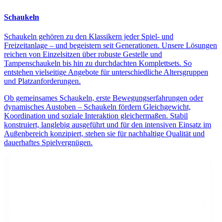
Schaukeln
Schaukeln gehören zu den Klassikern jeder Spiel- und
Freizeitanlage – und begeistern seit Generationen. Unsere Lösungen
reichen von Einzelsitzen über robuste Gestelle und
Tampenschaukeln bis hin zu durchdachten Komplettsets. So
entstehen vielseitige Angebote für unterschiedliche Altersgruppen
und Platzanforderungen.
Ob gemeinsames Schaukeln, erste Bewegungserfahrungen oder
dynamisches Austoben – Schaukeln fördern Gleichgewicht,
Koordination und soziale Interaktion gleichermaßen. Stabil
konstruiert, langlebig ausgeführt und für den intensiven Einsatz im
Außenbereich konzipiert, stehen sie für nachhaltige Qualität und
dauerhaftes Spielvergnügen.