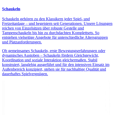
Schaukeln
Schaukeln gehören zu den Klassikern jeder Spiel- und
Freizeitanlage – und begeistern seit Generationen. Unsere Lösungen
reichen von Einzelsitzen über robuste Gestelle und
Tampenschaukeln bis hin zu durchdachten Komplettsets. So
entstehen vielseitige Angebote für unterschiedliche Altersgruppen
und Platzanforderungen.
Ob gemeinsames Schaukeln, erste Bewegungserfahrungen oder
dynamisches Austoben – Schaukeln fördern Gleichgewicht,
Koordination und soziale Interaktion gleichermaßen. Stabil
konstruiert, langlebig ausgeführt und für den intensiven Einsatz im
Außenbereich konzipiert, stehen sie für nachhaltige Qualität und
dauerhaftes Spielvergnügen.