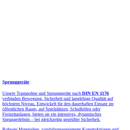
Sprunggeräte
Unsere Trampoline und Sprunggeräte nach
DIN EN 1176
verbinden Bewegung, Sicherheit und langlebige Qualität auf
höchstem Niveau. Entwickelt für den dauerhaften Einsatz im
öffentlichen Raum, auf Spielplätzen, Schulhöfen oder
Freizeitanlagen, bieten sie ein intensives, dynamisches
Sprungerlebnis – bei gleichzeitig geprüfter Sicherheit.
Robuste Materialien, vandalismusresistente Konstruktionen und