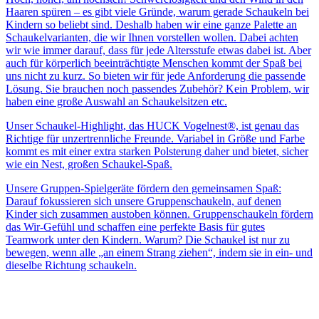
Haaren spüren – es gibt viele Gründe, warum gerade Schaukeln bei
Kindern so beliebt sind. Deshalb haben wir eine ganze Palette an
Schaukelvarianten, die wir Ihnen vorstellen wollen. Dabei achten
wir wie immer darauf, dass für jede Altersstufe etwas dabei ist. Aber
auch für körperlich beeinträchtigte Menschen kommt der Spaß bei
uns nicht zu kurz. So bieten wir für jede Anforderung die passende
Lösung. Sie brauchen noch passendes Zubehör? Kein Problem, wir
haben eine große Auswahl an Schaukelsitzen etc.
Unser Schaukel-Highlight, das HUCK Vogelnest®, ist genau das
Richtige für unzertrennliche Freunde. Variabel in Größe und Farbe
kommt es mit einer extra starken Polsterung daher und bietet, sicher
wie ein Nest, großen Schaukel-Spaß.
Unsere Gruppen-Spielgeräte fördern den gemeinsamen Spaß:
Darauf fokussieren sich unsere Gruppenschaukeln, auf denen
Kinder sich zusammen austoben können. Gruppenschaukeln fördern
das Wir-Gefühl und schaffen eine perfekte Basis für gutes
Teamwork unter den Kindern. Warum? Die Schaukel ist nur zu
bewegen, wenn alle „an einem Strang ziehen“, indem sie in ein- und
dieselbe Richtung schaukeln.