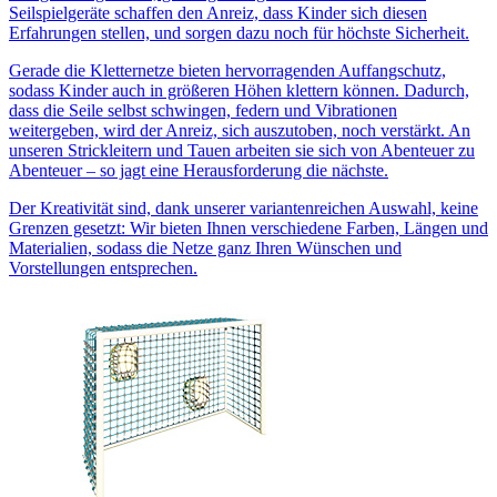
Seilspielgeräte schaffen den Anreiz, dass Kinder sich diesen
Erfahrungen stellen, und sorgen dazu noch für höchste Sicherheit.
Gerade die Kletternetze bieten hervorragenden Auffangschutz,
sodass Kinder auch in größeren Höhen klettern können. Dadurch,
dass die Seile selbst schwingen, federn und Vibrationen
weitergeben, wird der Anreiz, sich auszutoben, noch verstärkt. An
unseren Strickleitern und Tauen arbeiten sie sich von Abenteuer zu
Abenteuer – so jagt eine Herausforderung die nächste.
Der Kreativität sind, dank unserer variantenreichen Auswahl, keine
Grenzen gesetzt: Wir bieten Ihnen verschiedene Farben, Längen und
Materialien, sodass die Netze ganz Ihren Wünschen und
Vorstellungen entsprechen.