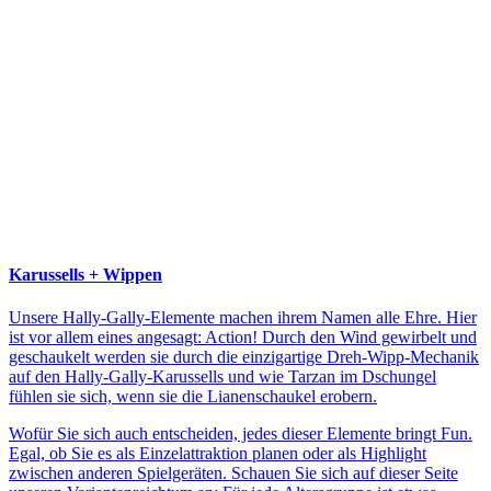
Karussells + Wippen
Unsere Hally-Gally-Elemente machen ihrem Namen alle Ehre. Hier
ist vor allem eines angesagt: Action! Durch den Wind gewirbelt und
geschaukelt werden sie durch die einzigartige Dreh-Wipp-Mechanik
auf den Hally-Gally-Karussells und wie Tarzan im Dschungel
fühlen sie sich, wenn sie die Lianenschaukel erobern.
Wofür Sie sich auch entscheiden, jedes dieser Elemente bringt Fun.
Egal, ob Sie es als Einzelattraktion planen oder als Highlight
zwischen anderen Spielgeräten. Schauen Sie sich auf dieser Seite