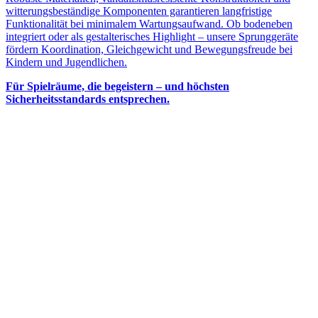
witterungsbeständige Komponenten garantieren langfristige
Funktionalität bei minimalem Wartungsaufwand. Ob bodeneben
integriert oder als gestalterisches Highlight – unsere Sprunggeräte
fördern Koordination, Gleichgewicht und Bewegungsfreude bei
Kindern und Jugendlichen.
Für Spielräume, die begeistern – und höchsten
Sicherheitsstandards entsprechen.