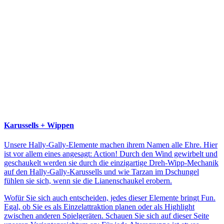
Karussells + Wippen
Unsere Hally-Gally-Elemente machen ihrem Namen alle Ehre. Hier
ist vor allem eines angesagt: Action! Durch den Wind gewirbelt und
geschaukelt werden sie durch die einzigartige Dreh-Wipp-Mechanik
auf den Hally-Gally-Karussells und wie Tarzan im Dschungel
fühlen sie sich, wenn sie die Lianenschaukel erobern.
Wofür Sie sich auch entscheiden, jedes dieser Elemente bringt Fun.
Egal, ob Sie es als Einzelattraktion planen oder als Highlight
zwischen anderen Spielgeräten. Schauen Sie sich auf dieser Seite