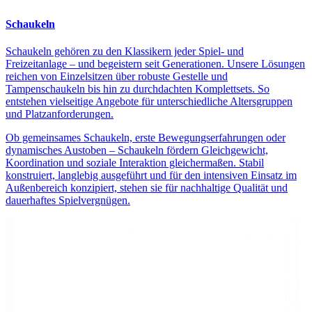
Schaukeln
Schaukeln gehören zu den Klassikern jeder Spiel- und
Freizeitanlage – und begeistern seit Generationen. Unsere Lösungen
reichen von Einzelsitzen über robuste Gestelle und
Tampenschaukeln bis hin zu durchdachten Komplettsets. So
entstehen vielseitige Angebote für unterschiedliche Altersgruppen
und Platzanforderungen.
Ob gemeinsames Schaukeln, erste Bewegungserfahrungen oder
dynamisches Austoben – Schaukeln fördern Gleichgewicht,
Koordination und soziale Interaktion gleichermaßen. Stabil
konstruiert, langlebig ausgeführt und für den intensiven Einsatz im
Außenbereich konzipiert, stehen sie für nachhaltige Qualität und
dauerhaftes Spielvergnügen.