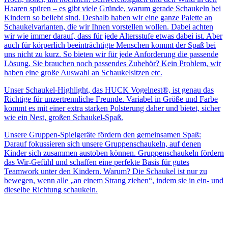
Haaren spüren – es gibt viele Gründe, warum gerade Schaukeln bei
Kindern so beliebt sind. Deshalb haben wir eine ganze Palette an
Schaukelvarianten, die wir Ihnen vorstellen wollen. Dabei achten
wir wie immer darauf, dass für jede Altersstufe etwas dabei ist. Aber
auch für körperlich beeinträchtigte Menschen kommt der Spaß bei
uns nicht zu kurz. So bieten wir für jede Anforderung die passende
Lösung. Sie brauchen noch passendes Zubehör? Kein Problem, wir
haben eine große Auswahl an Schaukelsitzen etc.
Unser Schaukel-Highlight, das HUCK Vogelnest®, ist genau das
Richtige für unzertrennliche Freunde. Variabel in Größe und Farbe
kommt es mit einer extra starken Polsterung daher und bietet, sicher
wie ein Nest, großen Schaukel-Spaß.
Unsere Gruppen-Spielgeräte fördern den gemeinsamen Spaß:
Darauf fokussieren sich unsere Gruppenschaukeln, auf denen
Kinder sich zusammen austoben können. Gruppenschaukeln fördern
das Wir-Gefühl und schaffen eine perfekte Basis für gutes
Teamwork unter den Kindern. Warum? Die Schaukel ist nur zu
bewegen, wenn alle „an einem Strang ziehen“, indem sie in ein- und
dieselbe Richtung schaukeln.