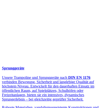
Sprunggeräte
Unsere Trampoline und Sprunggeräte nach
DIN EN 1176
verbinden Bewegung, Sicherheit und langlebige Qualität auf
höchstem Niveau. Entwickelt für den dauerhaften Einsatz im
öffentlichen Raum, auf Spielplätzen, Schulhöfen oder
Freizeitanlagen, bieten sie ein intensives, dynamisches
Sprungerlebnis – bei gleichzeitig geprüfter Sicherheit.
Robuste Materialien, vandalismusresistente Konstruktionen und