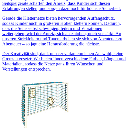
Seilspielgeräte schaffen den Anreiz, dass Kinder sich diesen
Erfahrungen stellen, und sorgen dazu noch für höchste Sicherheit.
Gerade die Kletternetze bieten hervorragenden Auffangschutz,
sodass Kinder auch in größeren Höhen klettern können. Dadurch,
dass die Seile selbst schwingen, federn und Vibrationen
weitergeben, wird der Anreiz, sich auszutoben, noch verstärkt. An
unseren Strickleitern und Tauen arbeiten sie sich von Abenteuer zu
Abenteuer – so jagt eine Herausforderung die nächste.
Der Kreativität sind, dank unserer variantenreichen Auswahl, keine
Grenzen gesetzt: Wir bieten Ihnen verschiedene Farben, Längen und
Materialien, sodass die Netze ganz Ihren Wünschen und
Vorstellungen entsprechen.