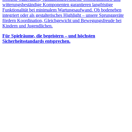
witterungsbeständige Komponenten garantieren langfristige
Funktionalität bei minimalem Wartungsaufwand. Ob bodeneben
integriert oder als gestalterisches Highlight – unsere Sprunggeräte
fördern Koordination, Gleichgewicht und Bewegungsfreude bei
Kindern und Jugendlichen.
Für Spielräume, die begeistern – und höchsten
Sicherheitsstandards entsprechen.