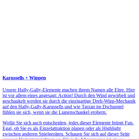
Karussells + Wippen
Unsere Hally-Gally-Elemente machen ihrem Namen alle Ehre. Hier
ist vor allem eines angesagt: Action! Durch den Wind gewirbelt und
geschaukelt werden sie durch die einzigartige Dreh-Wipp-Mechanik
auf den Hally-Gally-Karussells und wie Tarzan im Dschungel
fühlen sie sich, wenn sie die Lianenschaukel erobern.
Wofür Sie sich auch entscheiden, jedes dieser Elemente bringt Fun.
Egal, ob Sie es als Einzelattraktion planen oder als Highlight
zwischen anderen Spielgeräten. Schauen Sie sich auf dieser Seite