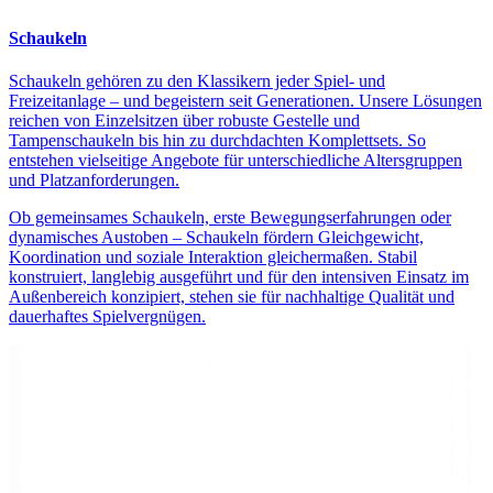
Schaukeln
Schaukeln gehören zu den Klassikern jeder Spiel- und
Freizeitanlage – und begeistern seit Generationen. Unsere Lösungen
reichen von Einzelsitzen über robuste Gestelle und
Tampenschaukeln bis hin zu durchdachten Komplettsets. So
entstehen vielseitige Angebote für unterschiedliche Altersgruppen
und Platzanforderungen.
Ob gemeinsames Schaukeln, erste Bewegungserfahrungen oder
dynamisches Austoben – Schaukeln fördern Gleichgewicht,
Koordination und soziale Interaktion gleichermaßen. Stabil
konstruiert, langlebig ausgeführt und für den intensiven Einsatz im
Außenbereich konzipiert, stehen sie für nachhaltige Qualität und
dauerhaftes Spielvergnügen.