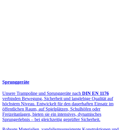
Sprunggeräte
Unsere Trampoline und Sprunggeräte nach
DIN EN 1176
verbinden Bewegung, Sicherheit und langlebige Qualität auf
höchstem Niveau. Entwickelt für den dauerhaften Einsatz im
öffentlichen Raum, auf Spielplätzen, Schulhöfen oder
Freizeitanlagen, bieten sie ein intensives, dynamisches
Sprungerlebnis – bei gleichzeitig geprüfter Sicherheit.
Robuste Materialien, vandalismusresistente Konstruktionen und