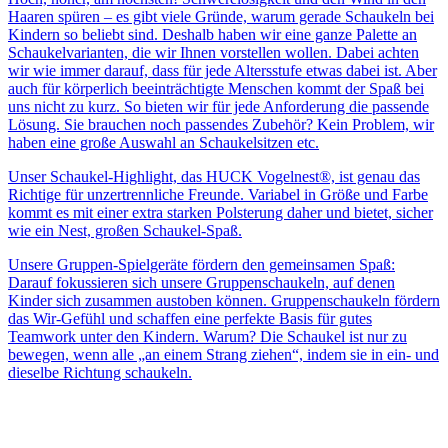
Haaren spüren – es gibt viele Gründe, warum gerade Schaukeln bei
Kindern so beliebt sind. Deshalb haben wir eine ganze Palette an
Schaukelvarianten, die wir Ihnen vorstellen wollen. Dabei achten
wir wie immer darauf, dass für jede Altersstufe etwas dabei ist. Aber
auch für körperlich beeinträchtigte Menschen kommt der Spaß bei
uns nicht zu kurz. So bieten wir für jede Anforderung die passende
Lösung. Sie brauchen noch passendes Zubehör? Kein Problem, wir
haben eine große Auswahl an Schaukelsitzen etc.
Unser Schaukel-Highlight, das HUCK Vogelnest®, ist genau das
Richtige für unzertrennliche Freunde. Variabel in Größe und Farbe
kommt es mit einer extra starken Polsterung daher und bietet, sicher
wie ein Nest, großen Schaukel-Spaß.
Unsere Gruppen-Spielgeräte fördern den gemeinsamen Spaß:
Darauf fokussieren sich unsere Gruppenschaukeln, auf denen
Kinder sich zusammen austoben können. Gruppenschaukeln fördern
das Wir-Gefühl und schaffen eine perfekte Basis für gutes
Teamwork unter den Kindern. Warum? Die Schaukel ist nur zu
bewegen, wenn alle „an einem Strang ziehen“, indem sie in ein- und
dieselbe Richtung schaukeln.