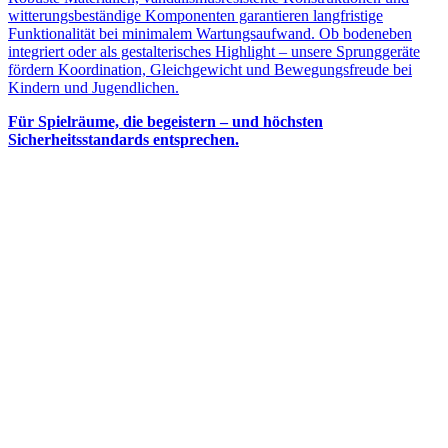
witterungsbeständige Komponenten garantieren langfristige
Funktionalität bei minimalem Wartungsaufwand. Ob bodeneben
integriert oder als gestalterisches Highlight – unsere Sprunggeräte
fördern Koordination, Gleichgewicht und Bewegungsfreude bei
Kindern und Jugendlichen.
Für Spielräume, die begeistern – und höchsten
Sicherheitsstandards entsprechen.