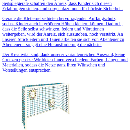
Seilspielgeräte schaffen den Anreiz, dass Kinder sich diesen
Erfahrungen stellen, und sorgen dazu noch für höchste Sicherheit.
Gerade die Kletternetze bieten hervorragenden Auffangschutz,
sodass Kinder auch in größeren Höhen klettern können. Dadurch,
dass die Seile selbst schwingen, federn und Vibrationen
weitergeben, wird der Anreiz, sich auszutoben, noch verstärkt. An
unseren Strickleitern und Tauen arbeiten sie sich von Abenteuer zu
Abenteuer – so jagt eine Herausforderung die nächste.
Der Kreativität sind, dank unserer variantenreichen Auswahl, keine
Grenzen gesetzt: Wir bieten Ihnen verschiedene Farben, Längen und
Materialien, sodass die Netze ganz Ihren Wünschen und
Vorstellungen entsprechen.