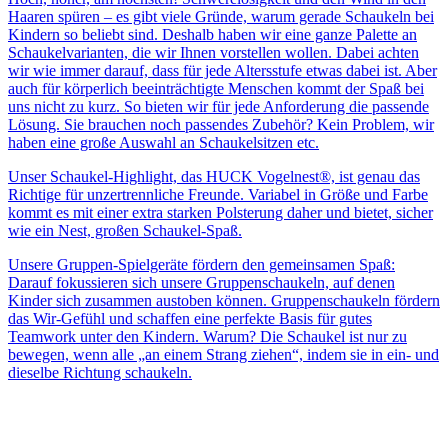
Haaren spüren – es gibt viele Gründe, warum gerade Schaukeln bei
Kindern so beliebt sind. Deshalb haben wir eine ganze Palette an
Schaukelvarianten, die wir Ihnen vorstellen wollen. Dabei achten
wir wie immer darauf, dass für jede Altersstufe etwas dabei ist. Aber
auch für körperlich beeinträchtigte Menschen kommt der Spaß bei
uns nicht zu kurz. So bieten wir für jede Anforderung die passende
Lösung. Sie brauchen noch passendes Zubehör? Kein Problem, wir
haben eine große Auswahl an Schaukelsitzen etc.
Unser Schaukel-Highlight, das HUCK Vogelnest®, ist genau das
Richtige für unzertrennliche Freunde. Variabel in Größe und Farbe
kommt es mit einer extra starken Polsterung daher und bietet, sicher
wie ein Nest, großen Schaukel-Spaß.
Unsere Gruppen-Spielgeräte fördern den gemeinsamen Spaß:
Darauf fokussieren sich unsere Gruppenschaukeln, auf denen
Kinder sich zusammen austoben können. Gruppenschaukeln fördern
das Wir-Gefühl und schaffen eine perfekte Basis für gutes
Teamwork unter den Kindern. Warum? Die Schaukel ist nur zu
bewegen, wenn alle „an einem Strang ziehen“, indem sie in ein- und
dieselbe Richtung schaukeln.