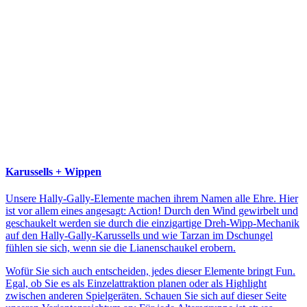
Karussells + Wippen
Unsere Hally-Gally-Elemente machen ihrem Namen alle Ehre. Hier
ist vor allem eines angesagt: Action! Durch den Wind gewirbelt und
geschaukelt werden sie durch die einzigartige Dreh-Wipp-Mechanik
auf den Hally-Gally-Karussells und wie Tarzan im Dschungel
fühlen sie sich, wenn sie die Lianenschaukel erobern.
Wofür Sie sich auch entscheiden, jedes dieser Elemente bringt Fun.
Egal, ob Sie es als Einzelattraktion planen oder als Highlight
zwischen anderen Spielgeräten. Schauen Sie sich auf dieser Seite