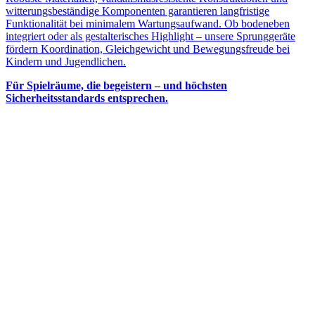
witterungsbeständige Komponenten garantieren langfristige
Funktionalität bei minimalem Wartungsaufwand. Ob bodeneben
integriert oder als gestalterisches Highlight – unsere Sprunggeräte
fördern Koordination, Gleichgewicht und Bewegungsfreude bei
Kindern und Jugendlichen.
Für Spielräume, die begeistern – und höchsten
Sicherheitsstandards entsprechen.