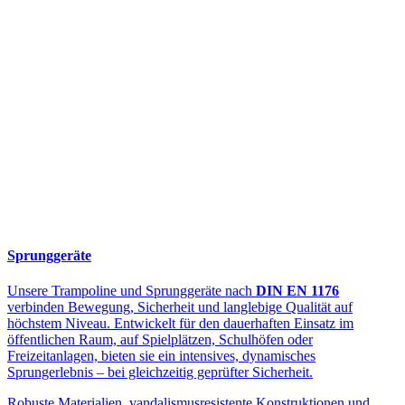
Sprunggeräte
Unsere Trampoline und Sprunggeräte nach
DIN EN 1176
verbinden Bewegung, Sicherheit und langlebige Qualität auf
höchstem Niveau. Entwickelt für den dauerhaften Einsatz im
öffentlichen Raum, auf Spielplätzen, Schulhöfen oder
Freizeitanlagen, bieten sie ein intensives, dynamisches
Sprungerlebnis – bei gleichzeitig geprüfter Sicherheit.
Robuste Materialien, vandalismusresistente Konstruktionen und