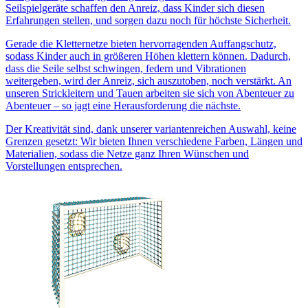
Seilspielgeräte schaffen den Anreiz, dass Kinder sich diesen
Erfahrungen stellen, und sorgen dazu noch für höchste Sicherheit.
Gerade die Kletternetze bieten hervorragenden Auffangschutz,
sodass Kinder auch in größeren Höhen klettern können. Dadurch,
dass die Seile selbst schwingen, federn und Vibrationen
weitergeben, wird der Anreiz, sich auszutoben, noch verstärkt. An
unseren Strickleitern und Tauen arbeiten sie sich von Abenteuer zu
Abenteuer – so jagt eine Herausforderung die nächste.
Der Kreativität sind, dank unserer variantenreichen Auswahl, keine
Grenzen gesetzt: Wir bieten Ihnen verschiedene Farben, Längen und
Materialien, sodass die Netze ganz Ihren Wünschen und
Vorstellungen entsprechen.