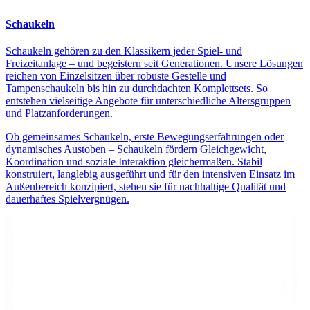
Schaukeln
Schaukeln gehören zu den Klassikern jeder Spiel- und
Freizeitanlage – und begeistern seit Generationen. Unsere Lösungen
reichen von Einzelsitzen über robuste Gestelle und
Tampenschaukeln bis hin zu durchdachten Komplettsets. So
entstehen vielseitige Angebote für unterschiedliche Altersgruppen
und Platzanforderungen.
Ob gemeinsames Schaukeln, erste Bewegungserfahrungen oder
dynamisches Austoben – Schaukeln fördern Gleichgewicht,
Koordination und soziale Interaktion gleichermaßen. Stabil
konstruiert, langlebig ausgeführt und für den intensiven Einsatz im
Außenbereich konzipiert, stehen sie für nachhaltige Qualität und
dauerhaftes Spielvergnügen.