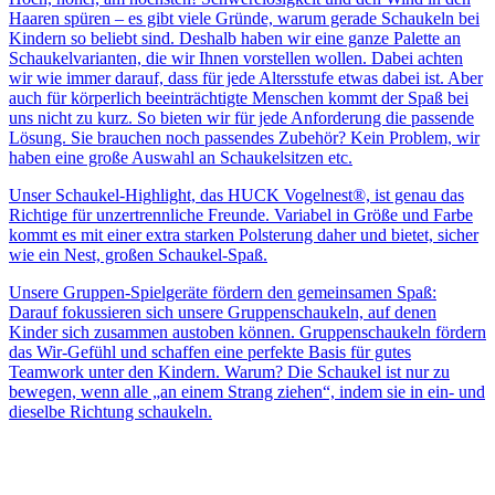
Haaren spüren – es gibt viele Gründe, warum gerade Schaukeln bei
Kindern so beliebt sind. Deshalb haben wir eine ganze Palette an
Schaukelvarianten, die wir Ihnen vorstellen wollen. Dabei achten
wir wie immer darauf, dass für jede Altersstufe etwas dabei ist. Aber
auch für körperlich beeinträchtigte Menschen kommt der Spaß bei
uns nicht zu kurz. So bieten wir für jede Anforderung die passende
Lösung. Sie brauchen noch passendes Zubehör? Kein Problem, wir
haben eine große Auswahl an Schaukelsitzen etc.
Unser Schaukel-Highlight, das HUCK Vogelnest®, ist genau das
Richtige für unzertrennliche Freunde. Variabel in Größe und Farbe
kommt es mit einer extra starken Polsterung daher und bietet, sicher
wie ein Nest, großen Schaukel-Spaß.
Unsere Gruppen-Spielgeräte fördern den gemeinsamen Spaß:
Darauf fokussieren sich unsere Gruppenschaukeln, auf denen
Kinder sich zusammen austoben können. Gruppenschaukeln fördern
das Wir-Gefühl und schaffen eine perfekte Basis für gutes
Teamwork unter den Kindern. Warum? Die Schaukel ist nur zu
bewegen, wenn alle „an einem Strang ziehen“, indem sie in ein- und
dieselbe Richtung schaukeln.