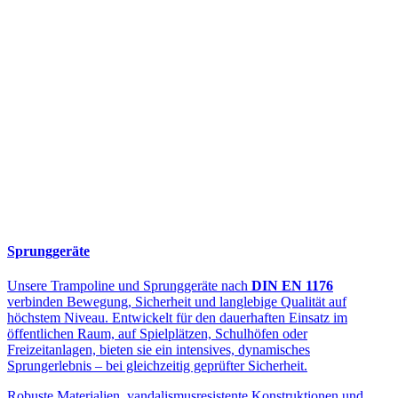
Sprunggeräte
Unsere Trampoline und Sprunggeräte nach
DIN EN 1176
verbinden Bewegung, Sicherheit und langlebige Qualität auf
höchstem Niveau. Entwickelt für den dauerhaften Einsatz im
öffentlichen Raum, auf Spielplätzen, Schulhöfen oder
Freizeitanlagen, bieten sie ein intensives, dynamisches
Sprungerlebnis – bei gleichzeitig geprüfter Sicherheit.
Robuste Materialien, vandalismusresistente Konstruktionen und