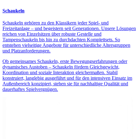
Schaukeln
Schaukeln gehören zu den Klassikern jeder Spiel- und
Freizeitanlage – und begeistern seit Generationen. Unsere Lösungen
reichen von Einzelsitzen über robuste Gestelle und
Tampenschaukeln bis hin zu durchdachten Komplettsets. So
entstehen vielseitige Angebote für unterschiedliche Altersgruppen
und Platzanforderungen.
Ob gemeinsames Schaukeln, erste Bewegungserfahrungen oder
dynamisches Austoben – Schaukeln fördern Gleichgewicht,
Koordination und soziale Interaktion gleichermaßen. Stabil
konstruiert, langlebig ausgeführt und für den intensiven Einsatz im
Außenbereich konzipiert, stehen sie für nachhaltige Qualität und
dauerhaftes Spielvergnügen.