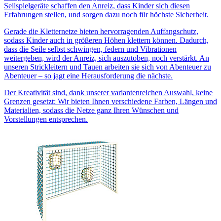
Seilspielgeräte schaffen den Anreiz, dass Kinder sich diesen
Erfahrungen stellen, und sorgen dazu noch für höchste Sicherheit.
Gerade die Kletternetze bieten hervorragenden Auffangschutz,
sodass Kinder auch in größeren Höhen klettern können. Dadurch,
dass die Seile selbst schwingen, federn und Vibrationen
weitergeben, wird der Anreiz, sich auszutoben, noch verstärkt. An
unseren Strickleitern und Tauen arbeiten sie sich von Abenteuer zu
Abenteuer – so jagt eine Herausforderung die nächste.
Der Kreativität sind, dank unserer variantenreichen Auswahl, keine
Grenzen gesetzt: Wir bieten Ihnen verschiedene Farben, Längen und
Materialien, sodass die Netze ganz Ihren Wünschen und
Vorstellungen entsprechen.