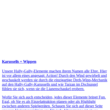
Karussells + Wippen
Unsere Hally-Gally-Elemente machen ihrem Namen alle Ehre. Hier
ist vor allem eines angesagt: Action! Durch den Wind gewirbelt und
geschaukelt werden sie durch die einzigartige Dreh-Wipp-Mechanik
auf den Hally-Gally-Karussells und wie Tarzan im Dschungel
fühlen sie sich, wenn sie die Lianenschaukel erobern.
Wofür Sie sich auch entscheiden, jedes dieser Elemente bringt Fun.
Egal, ob Sie es als Einzelattraktion planen oder als Highlight
zwischen anderen Spielgeräten. Schauen Sie sich auf dieser Seite