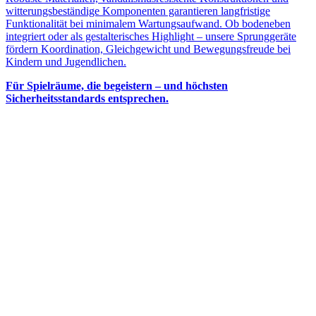
witterungsbeständige Komponenten garantieren langfristige
Funktionalität bei minimalem Wartungsaufwand. Ob bodeneben
integriert oder als gestalterisches Highlight – unsere Sprunggeräte
fördern Koordination, Gleichgewicht und Bewegungsfreude bei
Kindern und Jugendlichen.
Für Spielräume, die begeistern – und höchsten
Sicherheitsstandards entsprechen.