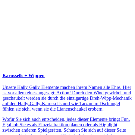
Karussells + Wippen
Unsere Hally-Gally-Elemente machen ihrem Namen alle Ehre. Hier
ist vor allem eines angesagt: Action! Durch den Wind gewirbelt und
geschaukelt werden sie durch die einzigartige Dreh-Wipp-Mechanik
auf den Hally-Gally-Karussells und wie Tarzan im Dschungel
fühlen sie sich, wenn sie die Lianenschaukel erobern.
Wofür Sie sich auch entscheiden, jedes dieser Elemente bringt Fun.
Egal, ob Sie es als Einzelattraktion planen oder als Highlight
zwischen anderen Spielgeräten. Schauen Sie sich auf dieser Seite