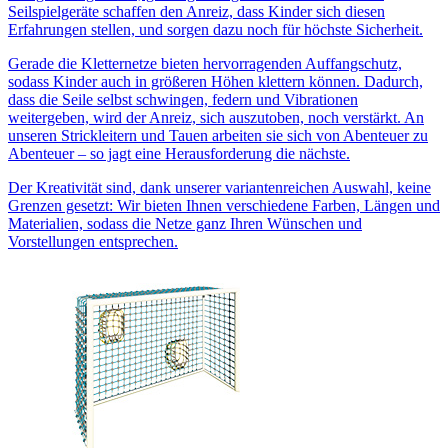
Seilspielgeräte schaffen den Anreiz, dass Kinder sich diesen
Erfahrungen stellen, und sorgen dazu noch für höchste Sicherheit.
Gerade die Kletternetze bieten hervorragenden Auffangschutz,
sodass Kinder auch in größeren Höhen klettern können. Dadurch,
dass die Seile selbst schwingen, federn und Vibrationen
weitergeben, wird der Anreiz, sich auszutoben, noch verstärkt. An
unseren Strickleitern und Tauen arbeiten sie sich von Abenteuer zu
Abenteuer – so jagt eine Herausforderung die nächste.
Der Kreativität sind, dank unserer variantenreichen Auswahl, keine
Grenzen gesetzt: Wir bieten Ihnen verschiedene Farben, Längen und
Materialien, sodass die Netze ganz Ihren Wünschen und
Vorstellungen entsprechen.