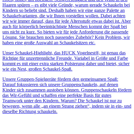
Haaren spüren – es gibt viele Gründe, warum gerade Schaukeln bei
Kindern so beliebt sind. Deshalb haben wir eine ganze Palette an
Schaukelvarianten, die wir Ihnen vorstellen wollen. Dabei achten
wir wie immer darauf, dass für jede Altersstufe etwas dabei ist. Aber
auch für körperlich beeinträchtigte Menschen kommt der Spaß bei
uns nicht zu kurz. So bieten wir für jede Anforderung die passende
Lösung. Sie brauchen noch passendes Zubehör? Kein Problem, wir
haben eine große Auswahl an Schaukelsitzen etc.
Unser Schaukel-Highlight, das HUCK Vogelnest®, ist genau das
Richtige für unzertrennliche Freunde. Variabel in Größe und Farbe
kommt es mit einer extra starken Polsterung daher und bietet, sicher
wie ein Nest, großen Schaukel-Spaß.
Unsere Gruppen-Spielgeräte fördern den gemeinsamen Spaß:
Darauf fokussieren sich unsere Gruppenschaukeln, auf denen
Kinder sich zusammen austoben können. Gruppenschaukeln fördern
das Wir-Gefühl und schaffen eine perfekte Basis für gutes
Teamwork unter den Kindern. Warum? Die Schaukel ist nur zu
bewegen, wenn alle „an einem Strang ziehen“, indem sie in ein- und
dieselbe Richtung schaukeln.