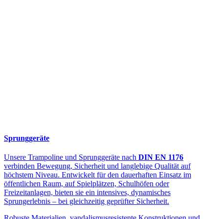
Sprunggeräte
Unsere Trampoline und Sprunggeräte nach
DIN EN 1176
verbinden Bewegung, Sicherheit und langlebige Qualität auf
höchstem Niveau. Entwickelt für den dauerhaften Einsatz im
öffentlichen Raum, auf Spielplätzen, Schulhöfen oder
Freizeitanlagen, bieten sie ein intensives, dynamisches
Sprungerlebnis – bei gleichzeitig geprüfter Sicherheit.
Robuste Materialien, vandalismusresistente Konstruktionen und