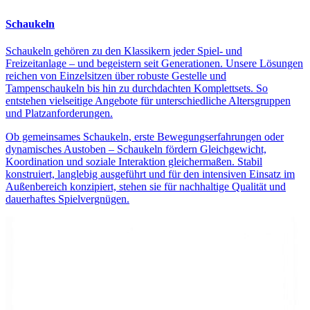
Schaukeln
Schaukeln gehören zu den Klassikern jeder Spiel- und
Freizeitanlage – und begeistern seit Generationen. Unsere Lösungen
reichen von Einzelsitzen über robuste Gestelle und
Tampenschaukeln bis hin zu durchdachten Komplettsets. So
entstehen vielseitige Angebote für unterschiedliche Altersgruppen
und Platzanforderungen.
Ob gemeinsames Schaukeln, erste Bewegungserfahrungen oder
dynamisches Austoben – Schaukeln fördern Gleichgewicht,
Koordination und soziale Interaktion gleichermaßen. Stabil
konstruiert, langlebig ausgeführt und für den intensiven Einsatz im
Außenbereich konzipiert, stehen sie für nachhaltige Qualität und
dauerhaftes Spielvergnügen.