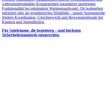
witterungsbeständige Komponenten garantieren langfristige
Funktionalität bei minimalem Wartungsaufwand. Ob bodeneben
integriert oder als gestalterisches Highlight – unsere Sprunggeräte
fördern Koordination, Gleichgewicht und Bewegungsfreude bei
Kindern und Jugendlichen.
Für Spielräume, die begeistern – und höchsten
Sicherheitsstandards entsprechen.