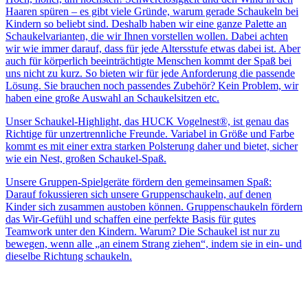
Haaren spüren – es gibt viele Gründe, warum gerade Schaukeln bei
Kindern so beliebt sind. Deshalb haben wir eine ganze Palette an
Schaukelvarianten, die wir Ihnen vorstellen wollen. Dabei achten
wir wie immer darauf, dass für jede Altersstufe etwas dabei ist. Aber
auch für körperlich beeinträchtigte Menschen kommt der Spaß bei
uns nicht zu kurz. So bieten wir für jede Anforderung die passende
Lösung. Sie brauchen noch passendes Zubehör? Kein Problem, wir
haben eine große Auswahl an Schaukelsitzen etc.
Unser Schaukel-Highlight, das HUCK Vogelnest®, ist genau das
Richtige für unzertrennliche Freunde. Variabel in Größe und Farbe
kommt es mit einer extra starken Polsterung daher und bietet, sicher
wie ein Nest, großen Schaukel-Spaß.
Unsere Gruppen-Spielgeräte fördern den gemeinsamen Spaß:
Darauf fokussieren sich unsere Gruppenschaukeln, auf denen
Kinder sich zusammen austoben können. Gruppenschaukeln fördern
das Wir-Gefühl und schaffen eine perfekte Basis für gutes
Teamwork unter den Kindern. Warum? Die Schaukel ist nur zu
bewegen, wenn alle „an einem Strang ziehen“, indem sie in ein- und
dieselbe Richtung schaukeln.