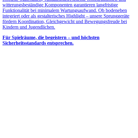
witterungsbeständige Komponenten garantieren langfristige
Funktionalität bei minimalem Wartungsaufwand. Ob bodeneben
integriert oder als gestalterisches Highlight – unsere Sprunggeräte
fördern Koordination, Gleichgewicht und Bewegungsfreude bei
Kindern und Jugendlichen.
Für Spielräume, die begeistern – und höchsten
Sicherheitsstandards entsprechen.