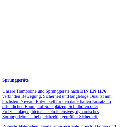
Sprunggeräte
Unsere Trampoline und Sprunggeräte nach
DIN EN 1176
verbinden Bewegung, Sicherheit und langlebige Qualität auf
höchstem Niveau. Entwickelt für den dauerhaften Einsatz im
öffentlichen Raum, auf Spielplätzen, Schulhöfen oder
Freizeitanlagen, bieten sie ein intensives, dynamisches
Sprungerlebnis – bei gleichzeitig geprüfter Sicherheit.
Robuste Materialien, vandalismusresistente Konstruktionen und