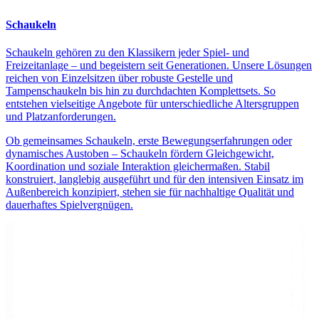
Schaukeln
Schaukeln gehören zu den Klassikern jeder Spiel- und
Freizeitanlage – und begeistern seit Generationen. Unsere Lösungen
reichen von Einzelsitzen über robuste Gestelle und
Tampenschaukeln bis hin zu durchdachten Komplettsets. So
entstehen vielseitige Angebote für unterschiedliche Altersgruppen
und Platzanforderungen.
Ob gemeinsames Schaukeln, erste Bewegungserfahrungen oder
dynamisches Austoben – Schaukeln fördern Gleichgewicht,
Koordination und soziale Interaktion gleichermaßen. Stabil
konstruiert, langlebig ausgeführt und für den intensiven Einsatz im
Außenbereich konzipiert, stehen sie für nachhaltige Qualität und
dauerhaftes Spielvergnügen.