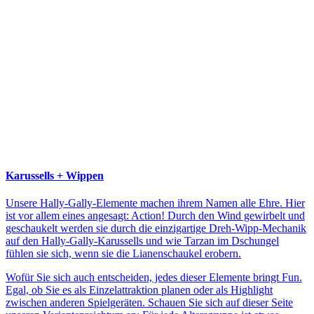
Karussells + Wippen
Unsere Hally-Gally-Elemente machen ihrem Namen alle Ehre. Hier
ist vor allem eines angesagt: Action! Durch den Wind gewirbelt und
geschaukelt werden sie durch die einzigartige Dreh-Wipp-Mechanik
auf den Hally-Gally-Karussells und wie Tarzan im Dschungel
fühlen sie sich, wenn sie die Lianenschaukel erobern.
Wofür Sie sich auch entscheiden, jedes dieser Elemente bringt Fun.
Egal, ob Sie es als Einzelattraktion planen oder als Highlight
zwischen anderen Spielgeräten. Schauen Sie sich auf dieser Seite