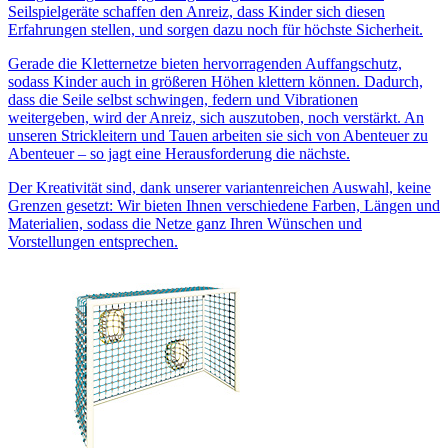
Seilspielgeräte schaffen den Anreiz, dass Kinder sich diesen
Erfahrungen stellen, und sorgen dazu noch für höchste Sicherheit.
Gerade die Kletternetze bieten hervorragenden Auffangschutz,
sodass Kinder auch in größeren Höhen klettern können. Dadurch,
dass die Seile selbst schwingen, federn und Vibrationen
weitergeben, wird der Anreiz, sich auszutoben, noch verstärkt. An
unseren Strickleitern und Tauen arbeiten sie sich von Abenteuer zu
Abenteuer – so jagt eine Herausforderung die nächste.
Der Kreativität sind, dank unserer variantenreichen Auswahl, keine
Grenzen gesetzt: Wir bieten Ihnen verschiedene Farben, Längen und
Materialien, sodass die Netze ganz Ihren Wünschen und
Vorstellungen entsprechen.