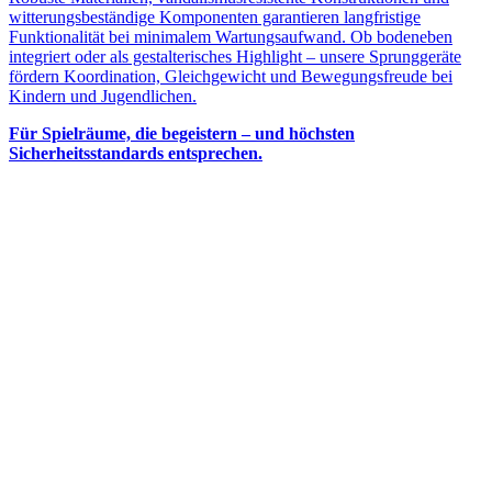
witterungsbeständige Komponenten garantieren langfristige
Funktionalität bei minimalem Wartungsaufwand. Ob bodeneben
integriert oder als gestalterisches Highlight – unsere Sprunggeräte
fördern Koordination, Gleichgewicht und Bewegungsfreude bei
Kindern und Jugendlichen.
Für Spielräume, die begeistern – und höchsten
Sicherheitsstandards entsprechen.