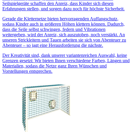
Seilspielgeräte schaffen den Anreiz, dass Kinder sich diesen
Erfahrungen stellen, und sorgen dazu noch für höchste Sicherheit.
Gerade die Kletternetze bieten hervorragenden Auffangschutz,
sodass Kinder auch in größeren Höhen klettern können. Dadurch,
dass die Seile selbst schwingen, federn und Vibrationen
weitergeben, wird der Anreiz, sich auszutoben, noch verstärkt. An
unseren Strickleitern und Tauen arbeiten sie sich von Abenteuer zu
Abenteuer – so jagt eine Herausforderung die nächste.
Der Kreativität sind, dank unserer variantenreichen Auswahl, keine
Grenzen gesetzt: Wir bieten Ihnen verschiedene Farben, Längen und
Materialien, sodass die Netze ganz Ihren Wünschen und
Vorstellungen entsprechen.