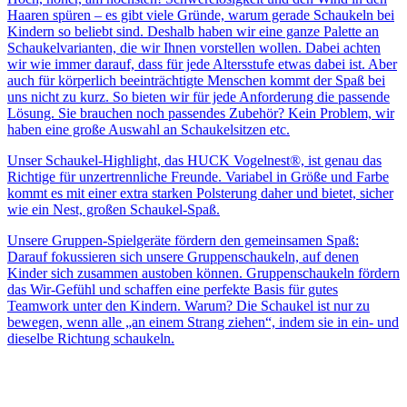
Haaren spüren – es gibt viele Gründe, warum gerade Schaukeln bei
Kindern so beliebt sind. Deshalb haben wir eine ganze Palette an
Schaukelvarianten, die wir Ihnen vorstellen wollen. Dabei achten
wir wie immer darauf, dass für jede Altersstufe etwas dabei ist. Aber
auch für körperlich beeinträchtigte Menschen kommt der Spaß bei
uns nicht zu kurz. So bieten wir für jede Anforderung die passende
Lösung. Sie brauchen noch passendes Zubehör? Kein Problem, wir
haben eine große Auswahl an Schaukelsitzen etc.
Unser Schaukel-Highlight, das HUCK Vogelnest®, ist genau das
Richtige für unzertrennliche Freunde. Variabel in Größe und Farbe
kommt es mit einer extra starken Polsterung daher und bietet, sicher
wie ein Nest, großen Schaukel-Spaß.
Unsere Gruppen-Spielgeräte fördern den gemeinsamen Spaß:
Darauf fokussieren sich unsere Gruppenschaukeln, auf denen
Kinder sich zusammen austoben können. Gruppenschaukeln fördern
das Wir-Gefühl und schaffen eine perfekte Basis für gutes
Teamwork unter den Kindern. Warum? Die Schaukel ist nur zu
bewegen, wenn alle „an einem Strang ziehen“, indem sie in ein- und
dieselbe Richtung schaukeln.