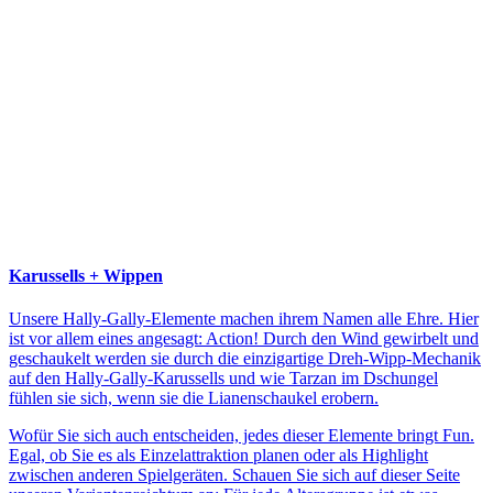
Karussells + Wippen
Unsere Hally-Gally-Elemente machen ihrem Namen alle Ehre. Hier
ist vor allem eines angesagt: Action! Durch den Wind gewirbelt und
geschaukelt werden sie durch die einzigartige Dreh-Wipp-Mechanik
auf den Hally-Gally-Karussells und wie Tarzan im Dschungel
fühlen sie sich, wenn sie die Lianenschaukel erobern.
Wofür Sie sich auch entscheiden, jedes dieser Elemente bringt Fun.
Egal, ob Sie es als Einzelattraktion planen oder als Highlight
zwischen anderen Spielgeräten. Schauen Sie sich auf dieser Seite