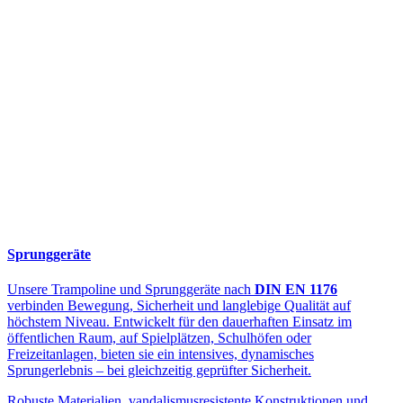
Sprunggeräte
Unsere Trampoline und Sprunggeräte nach
DIN EN 1176
verbinden Bewegung, Sicherheit und langlebige Qualität auf
höchstem Niveau. Entwickelt für den dauerhaften Einsatz im
öffentlichen Raum, auf Spielplätzen, Schulhöfen oder
Freizeitanlagen, bieten sie ein intensives, dynamisches
Sprungerlebnis – bei gleichzeitig geprüfter Sicherheit.
Robuste Materialien, vandalismusresistente Konstruktionen und