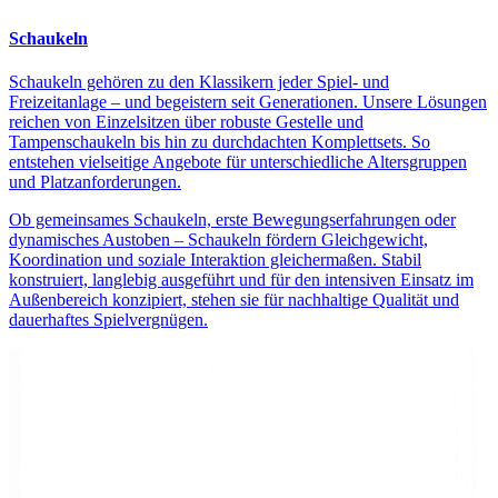
Schaukeln
Schaukeln gehören zu den Klassikern jeder Spiel- und
Freizeitanlage – und begeistern seit Generationen. Unsere Lösungen
reichen von Einzelsitzen über robuste Gestelle und
Tampenschaukeln bis hin zu durchdachten Komplettsets. So
entstehen vielseitige Angebote für unterschiedliche Altersgruppen
und Platzanforderungen.
Ob gemeinsames Schaukeln, erste Bewegungserfahrungen oder
dynamisches Austoben – Schaukeln fördern Gleichgewicht,
Koordination und soziale Interaktion gleichermaßen. Stabil
konstruiert, langlebig ausgeführt und für den intensiven Einsatz im
Außenbereich konzipiert, stehen sie für nachhaltige Qualität und
dauerhaftes Spielvergnügen.