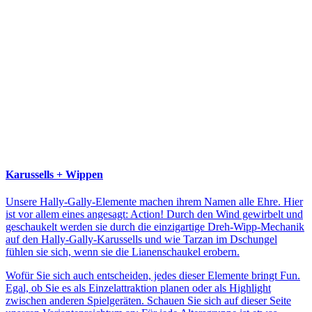
Karussells + Wippen
Unsere Hally-Gally-Elemente machen ihrem Namen alle Ehre. Hier
ist vor allem eines angesagt: Action! Durch den Wind gewirbelt und
geschaukelt werden sie durch die einzigartige Dreh-Wipp-Mechanik
auf den Hally-Gally-Karussells und wie Tarzan im Dschungel
fühlen sie sich, wenn sie die Lianenschaukel erobern.
Wofür Sie sich auch entscheiden, jedes dieser Elemente bringt Fun.
Egal, ob Sie es als Einzelattraktion planen oder als Highlight
zwischen anderen Spielgeräten. Schauen Sie sich auf dieser Seite