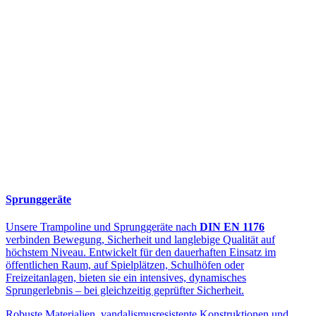
Sprunggeräte
Unsere Trampoline und Sprunggeräte nach
DIN EN 1176
verbinden Bewegung, Sicherheit und langlebige Qualität auf
höchstem Niveau. Entwickelt für den dauerhaften Einsatz im
öffentlichen Raum, auf Spielplätzen, Schulhöfen oder
Freizeitanlagen, bieten sie ein intensives, dynamisches
Sprungerlebnis – bei gleichzeitig geprüfter Sicherheit.
Robuste Materialien, vandalismusresistente Konstruktionen und