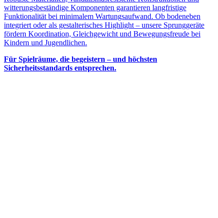
witterungsbeständige Komponenten garantieren langfristige
Funktionalität bei minimalem Wartungsaufwand. Ob bodeneben
integriert oder als gestalterisches Highlight – unsere Sprunggeräte
fördern Koordination, Gleichgewicht und Bewegungsfreude bei
Kindern und Jugendlichen.
Für Spielräume, die begeistern – und höchsten
Sicherheitsstandards entsprechen.