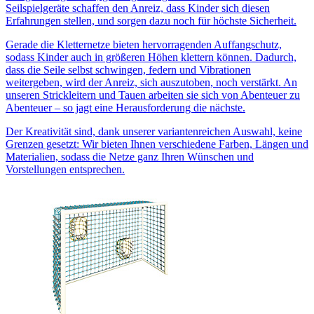
Seilspielgeräte schaffen den Anreiz, dass Kinder sich diesen
Erfahrungen stellen, und sorgen dazu noch für höchste Sicherheit.
Gerade die Kletternetze bieten hervorragenden Auffangschutz,
sodass Kinder auch in größeren Höhen klettern können. Dadurch,
dass die Seile selbst schwingen, federn und Vibrationen
weitergeben, wird der Anreiz, sich auszutoben, noch verstärkt. An
unseren Strickleitern und Tauen arbeiten sie sich von Abenteuer zu
Abenteuer – so jagt eine Herausforderung die nächste.
Der Kreativität sind, dank unserer variantenreichen Auswahl, keine
Grenzen gesetzt: Wir bieten Ihnen verschiedene Farben, Längen und
Materialien, sodass die Netze ganz Ihren Wünschen und
Vorstellungen entsprechen.