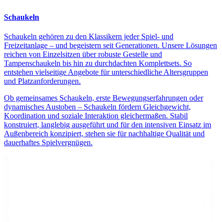
Schaukeln
Schaukeln gehören zu den Klassikern jeder Spiel- und
Freizeitanlage – und begeistern seit Generationen. Unsere Lösungen
reichen von Einzelsitzen über robuste Gestelle und
Tampenschaukeln bis hin zu durchdachten Komplettsets. So
entstehen vielseitige Angebote für unterschiedliche Altersgruppen
und Platzanforderungen.
Ob gemeinsames Schaukeln, erste Bewegungserfahrungen oder
dynamisches Austoben – Schaukeln fördern Gleichgewicht,
Koordination und soziale Interaktion gleichermaßen. Stabil
konstruiert, langlebig ausgeführt und für den intensiven Einsatz im
Außenbereich konzipiert, stehen sie für nachhaltige Qualität und
dauerhaftes Spielvergnügen.