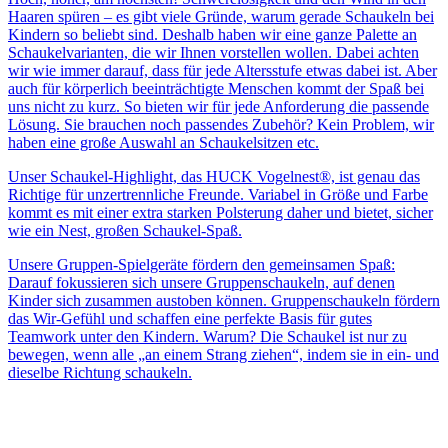
Haaren spüren – es gibt viele Gründe, warum gerade Schaukeln bei
Kindern so beliebt sind. Deshalb haben wir eine ganze Palette an
Schaukelvarianten, die wir Ihnen vorstellen wollen. Dabei achten
wir wie immer darauf, dass für jede Altersstufe etwas dabei ist. Aber
auch für körperlich beeinträchtigte Menschen kommt der Spaß bei
uns nicht zu kurz. So bieten wir für jede Anforderung die passende
Lösung. Sie brauchen noch passendes Zubehör? Kein Problem, wir
haben eine große Auswahl an Schaukelsitzen etc.
Unser Schaukel-Highlight, das HUCK Vogelnest®, ist genau das
Richtige für unzertrennliche Freunde. Variabel in Größe und Farbe
kommt es mit einer extra starken Polsterung daher und bietet, sicher
wie ein Nest, großen Schaukel-Spaß.
Unsere Gruppen-Spielgeräte fördern den gemeinsamen Spaß:
Darauf fokussieren sich unsere Gruppenschaukeln, auf denen
Kinder sich zusammen austoben können. Gruppenschaukeln fördern
das Wir-Gefühl und schaffen eine perfekte Basis für gutes
Teamwork unter den Kindern. Warum? Die Schaukel ist nur zu
bewegen, wenn alle „an einem Strang ziehen“, indem sie in ein- und
dieselbe Richtung schaukeln.