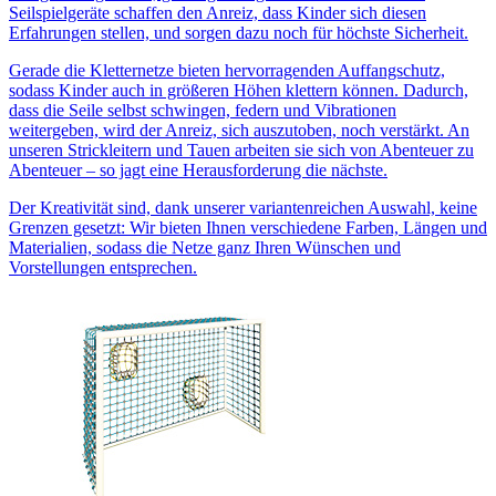
Seilspielgeräte schaffen den Anreiz, dass Kinder sich diesen
Erfahrungen stellen, und sorgen dazu noch für höchste Sicherheit.
Gerade die Kletternetze bieten hervorragenden Auffangschutz,
sodass Kinder auch in größeren Höhen klettern können. Dadurch,
dass die Seile selbst schwingen, federn und Vibrationen
weitergeben, wird der Anreiz, sich auszutoben, noch verstärkt. An
unseren Strickleitern und Tauen arbeiten sie sich von Abenteuer zu
Abenteuer – so jagt eine Herausforderung die nächste.
Der Kreativität sind, dank unserer variantenreichen Auswahl, keine
Grenzen gesetzt: Wir bieten Ihnen verschiedene Farben, Längen und
Materialien, sodass die Netze ganz Ihren Wünschen und
Vorstellungen entsprechen.