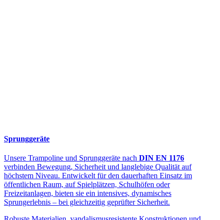
Sprunggeräte
Unsere Trampoline und Sprunggeräte nach
DIN EN 1176
verbinden Bewegung, Sicherheit und langlebige Qualität auf
höchstem Niveau. Entwickelt für den dauerhaften Einsatz im
öffentlichen Raum, auf Spielplätzen, Schulhöfen oder
Freizeitanlagen, bieten sie ein intensives, dynamisches
Sprungerlebnis – bei gleichzeitig geprüfter Sicherheit.
Robuste Materialien, vandalismusresistente Konstruktionen und