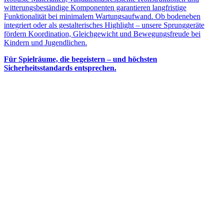
witterungsbeständige Komponenten garantieren langfristige
Funktionalität bei minimalem Wartungsaufwand. Ob bodeneben
integriert oder als gestalterisches Highlight – unsere Sprunggeräte
fördern Koordination, Gleichgewicht und Bewegungsfreude bei
Kindern und Jugendlichen.
Für Spielräume, die begeistern – und höchsten
Sicherheitsstandards entsprechen.