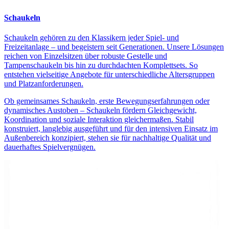
Schaukeln
Schaukeln gehören zu den Klassikern jeder Spiel- und
Freizeitanlage – und begeistern seit Generationen. Unsere Lösungen
reichen von Einzelsitzen über robuste Gestelle und
Tampenschaukeln bis hin zu durchdachten Komplettsets. So
entstehen vielseitige Angebote für unterschiedliche Altersgruppen
und Platzanforderungen.
Ob gemeinsames Schaukeln, erste Bewegungserfahrungen oder
dynamisches Austoben – Schaukeln fördern Gleichgewicht,
Koordination und soziale Interaktion gleichermaßen. Stabil
konstruiert, langlebig ausgeführt und für den intensiven Einsatz im
Außenbereich konzipiert, stehen sie für nachhaltige Qualität und
dauerhaftes Spielvergnügen.