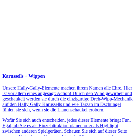
Karussells + Wippen
Unsere Hally-Gally-Elemente machen ihrem Namen alle Ehre. Hier
ist vor allem eines angesagt: Action! Durch den Wind gewirbelt und
geschaukelt werden sie durch die einzigartige Dreh-Wipp-Mechanik
auf den Hally-Gally-Karussells und wie Tarzan im Dschungel
fühlen sie sich, wenn sie die Lianenschaukel erobern.
Wofür Sie sich auch entscheiden, jedes dieser Elemente bringt Fun.
Egal, ob Sie es als Einzelattraktion planen oder als Highlight
zwischen anderen Spielgeräten. Schauen Sie sich auf dieser Seite