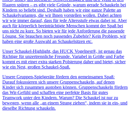
Haaren spüren – es gibt viele Gründe, warum gerade Schaukeln bei
Kindern so beliebt sind. Deshalb haben wir eine ganze Palette an
Schaukelvarianten, die wir Ihnen vorstellen wollen. Dabei achten
wir wie immer darauf, dass für jede Altersstufe etwas dabei ist. Aber
auch für körperlich beeinträchtigte Menschen kommt der Spaß bei
uns nicht zu kurz. So bieten wir für jede Anforderung die passende
Lösung. Sie brauchen noch passendes Zubehör? Kein Problem, wir
haben eine große Auswahl an Schaukelsitzen etc.
Unser Schaukel-Highlight, das HUCK Vogelnest®, ist genau das
Richtige für unzertrennliche Freunde. Variabel in Größe und Farbe
kommt es mit einer extra starken Polsterung daher und bietet, sicher
wie ein Nest, großen Schaukel-Spaß.
Unsere Gruppen-Spielgeräte fördern den gemeinsamen Spaß:
Darauf fokussieren sich unsere Gruppenschaukeln, auf denen
Kinder sich zusammen austoben können. Gruppenschaukeln fördern
das Wir-Gefühl und schaffen eine perfekte Basis für gutes
Teamwork unter den Kindern. Warum? Die Schaukel ist nur zu
bewegen, wenn alle „an einem Strang ziehen“, indem sie in ein- und
dieselbe Richtung schaukeln.