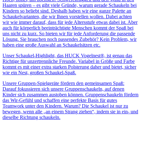
Haaren spüren – es gibt viele Gründe, warum gerade Schaukeln bei
Kindern so beliebt sind. Deshalb haben wir eine ganze Palette an
Schaukelvarianten, die wir Ihnen vorstellen wollen. Dabei achten
wir wie immer darauf, dass für jede Altersstufe etwas dabei ist. Aber
auch für körperlich beeinträchtigte Menschen kommt der Spaß bei
uns nicht zu kurz. So bieten wir für jede Anforderung die passende
Lösung. Sie brauchen noch passendes Zubehör? Kein Problem, wir
haben eine große Auswahl an Schaukelsitzen etc.
Unser Schaukel-Highlight, das HUCK Vogelnest®, ist genau das
Richtige für unzertrennliche Freunde. Variabel in Größe und Farbe
kommt es mit einer extra starken Polsterung daher und bietet, sicher
wie ein Nest, großen Schaukel-Spaß.
Unsere Gruppen-Spielgeräte fördern den gemeinsamen Spaß:
Darauf fokussieren sich unsere Gruppenschaukeln, auf denen
Kinder sich zusammen austoben können. Gruppenschaukeln fördern
das Wir-Gefühl und schaffen eine perfekte Basis für gutes
Teamwork unter den Kindern. Warum? Die Schaukel ist nur zu
bewegen, wenn alle „an einem Strang ziehen“, indem sie in ein- und
dieselbe Richtung schaukeln.