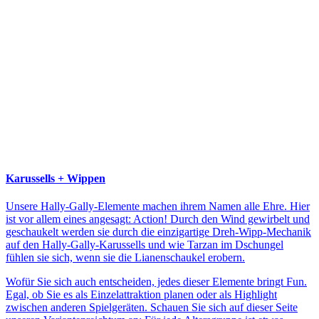
Karussells + Wippen
Unsere Hally-Gally-Elemente machen ihrem Namen alle Ehre. Hier
ist vor allem eines angesagt: Action! Durch den Wind gewirbelt und
geschaukelt werden sie durch die einzigartige Dreh-Wipp-Mechanik
auf den Hally-Gally-Karussells und wie Tarzan im Dschungel
fühlen sie sich, wenn sie die Lianenschaukel erobern.
Wofür Sie sich auch entscheiden, jedes dieser Elemente bringt Fun.
Egal, ob Sie es als Einzelattraktion planen oder als Highlight
zwischen anderen Spielgeräten. Schauen Sie sich auf dieser Seite