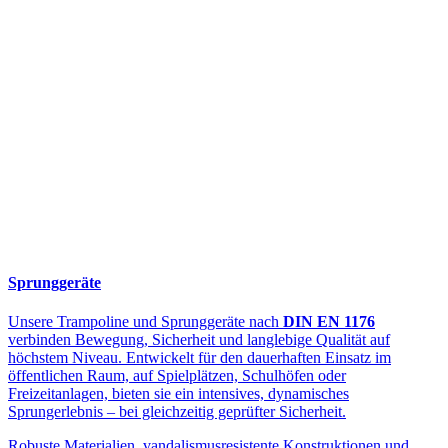
Sprunggeräte
Unsere Trampoline und Sprunggeräte nach
DIN EN 1176
verbinden Bewegung, Sicherheit und langlebige Qualität auf
höchstem Niveau. Entwickelt für den dauerhaften Einsatz im
öffentlichen Raum, auf Spielplätzen, Schulhöfen oder
Freizeitanlagen, bieten sie ein intensives, dynamisches
Sprungerlebnis – bei gleichzeitig geprüfter Sicherheit.
Robuste Materialien, vandalismusresistente Konstruktionen und