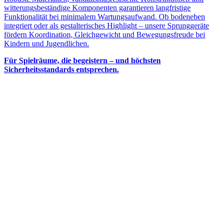
witterungsbeständige Komponenten garantieren langfristige
Funktionalität bei minimalem Wartungsaufwand. Ob bodeneben
integriert oder als gestalterisches Highlight – unsere Sprunggeräte
fördern Koordination, Gleichgewicht und Bewegungsfreude bei
Kindern und Jugendlichen.
Für Spielräume, die begeistern – und höchsten
Sicherheitsstandards entsprechen.