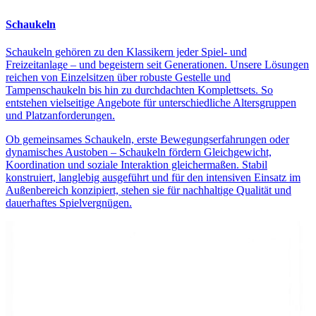
Schaukeln
Schaukeln gehören zu den Klassikern jeder Spiel- und
Freizeitanlage – und begeistern seit Generationen. Unsere Lösungen
reichen von Einzelsitzen über robuste Gestelle und
Tampenschaukeln bis hin zu durchdachten Komplettsets. So
entstehen vielseitige Angebote für unterschiedliche Altersgruppen
und Platzanforderungen.
Ob gemeinsames Schaukeln, erste Bewegungserfahrungen oder
dynamisches Austoben – Schaukeln fördern Gleichgewicht,
Koordination und soziale Interaktion gleichermaßen. Stabil
konstruiert, langlebig ausgeführt und für den intensiven Einsatz im
Außenbereich konzipiert, stehen sie für nachhaltige Qualität und
dauerhaftes Spielvergnügen.