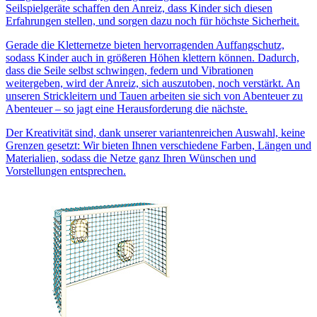
Seilspielgeräte schaffen den Anreiz, dass Kinder sich diesen
Erfahrungen stellen, und sorgen dazu noch für höchste Sicherheit.
Gerade die Kletternetze bieten hervorragenden Auffangschutz,
sodass Kinder auch in größeren Höhen klettern können. Dadurch,
dass die Seile selbst schwingen, federn und Vibrationen
weitergeben, wird der Anreiz, sich auszutoben, noch verstärkt. An
unseren Strickleitern und Tauen arbeiten sie sich von Abenteuer zu
Abenteuer – so jagt eine Herausforderung die nächste.
Der Kreativität sind, dank unserer variantenreichen Auswahl, keine
Grenzen gesetzt: Wir bieten Ihnen verschiedene Farben, Längen und
Materialien, sodass die Netze ganz Ihren Wünschen und
Vorstellungen entsprechen.