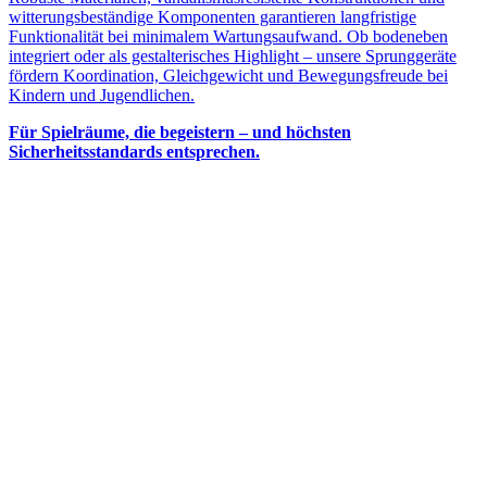
witterungsbeständige Komponenten garantieren langfristige
Funktionalität bei minimalem Wartungsaufwand. Ob bodeneben
integriert oder als gestalterisches Highlight – unsere Sprunggeräte
fördern Koordination, Gleichgewicht und Bewegungsfreude bei
Kindern und Jugendlichen.
Für Spielräume, die begeistern – und höchsten
Sicherheitsstandards entsprechen.