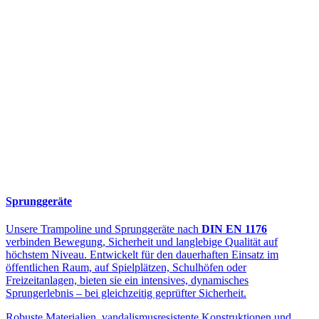
Sprunggeräte
Unsere Trampoline und Sprunggeräte nach
DIN EN 1176
verbinden Bewegung, Sicherheit und langlebige Qualität auf
höchstem Niveau. Entwickelt für den dauerhaften Einsatz im
öffentlichen Raum, auf Spielplätzen, Schulhöfen oder
Freizeitanlagen, bieten sie ein intensives, dynamisches
Sprungerlebnis – bei gleichzeitig geprüfter Sicherheit.
Robuste Materialien, vandalismusresistente Konstruktionen und