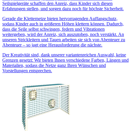
Seilspielgeräte schaffen den Anreiz, dass Kinder sich diesen
Erfahrungen stellen, und sorgen dazu noch für höchste Sicherheit.
Gerade die Kletternetze bieten hervorragenden Auffangschutz,
sodass Kinder auch in größeren Höhen klettern können. Dadurch,
dass die Seile selbst schwingen, federn und Vibrationen
weitergeben, wird der Anreiz, sich auszutoben, noch verstärkt. An
unseren Strickleitern und Tauen arbeiten sie sich von Abenteuer zu
Abenteuer – so jagt eine Herausforderung die nächste.
Der Kreativität sind, dank unserer variantenreichen Auswahl, keine
Grenzen gesetzt: Wir bieten Ihnen verschiedene Farben, Längen und
Materialien, sodass die Netze ganz Ihren Wünschen und
Vorstellungen entsprechen.