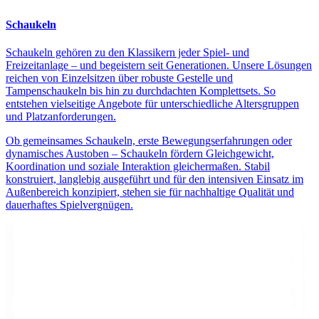
Schaukeln
Schaukeln gehören zu den Klassikern jeder Spiel- und
Freizeitanlage – und begeistern seit Generationen. Unsere Lösungen
reichen von Einzelsitzen über robuste Gestelle und
Tampenschaukeln bis hin zu durchdachten Komplettsets. So
entstehen vielseitige Angebote für unterschiedliche Altersgruppen
und Platzanforderungen.
Ob gemeinsames Schaukeln, erste Bewegungserfahrungen oder
dynamisches Austoben – Schaukeln fördern Gleichgewicht,
Koordination und soziale Interaktion gleichermaßen. Stabil
konstruiert, langlebig ausgeführt und für den intensiven Einsatz im
Außenbereich konzipiert, stehen sie für nachhaltige Qualität und
dauerhaftes Spielvergnügen.