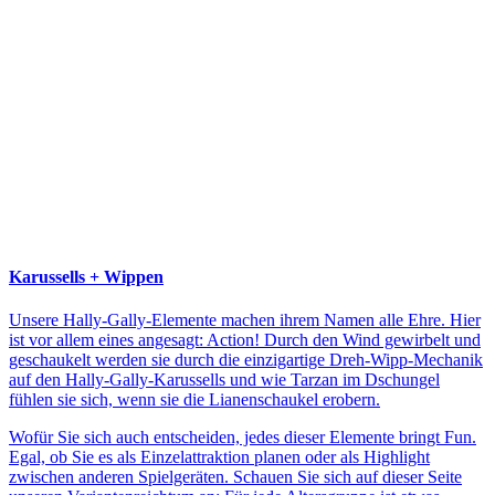
Karussells + Wippen
Unsere Hally-Gally-Elemente machen ihrem Namen alle Ehre. Hier
ist vor allem eines angesagt: Action! Durch den Wind gewirbelt und
geschaukelt werden sie durch die einzigartige Dreh-Wipp-Mechanik
auf den Hally-Gally-Karussells und wie Tarzan im Dschungel
fühlen sie sich, wenn sie die Lianenschaukel erobern.
Wofür Sie sich auch entscheiden, jedes dieser Elemente bringt Fun.
Egal, ob Sie es als Einzelattraktion planen oder als Highlight
zwischen anderen Spielgeräten. Schauen Sie sich auf dieser Seite