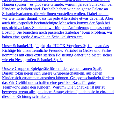
Haaren spüren – es gibt viele Gründe, warum gerade Schaukeln bei
Kindern so beliebt sind. Deshalb haben wir eine ganze Palette an
Schaukelvarianten, die wir Ihnen vorstellen wollen. Dabei achten
wir wie immer darauf, dass für jede Altersstufe etwas dabei ist. Aber
auch für körperlich beeinträchtigte Menschen kommt der Spaß bei
uns nicht zu kurz. So bieten wir für jede Anforderung die passende
Lösung. Sie brauchen noch passendes Zubehör? Kein Problem, wir
haben eine große Auswahl an Schaukelsitzen etc.
Unser Schaukel-Highlight, das HUCK Vogelnest®, ist genau das
Richtige für unzertrennliche Freunde. Variabel in Größe und Farbe
kommt es mit einer extra starken Polsterung daher und bietet, sicher
wie ein Nest, großen Schaukel-Spaß.
Unsere Gruppen-Spielgeräte fördern den gemeinsamen Spaß:
Darauf fokussieren sich unsere Gruppenschaukeln, auf denen
Kinder sich zusammen austoben können. Gruppenschaukeln fördern
das Wir-Gefühl und schaffen eine perfekte Basis für gutes
Teamwork unter den Kindern. Warum? Die Schaukel ist nur zu
bewegen, wenn alle „an einem Strang ziehen“, indem sie in ein- und
dieselbe Richtung schaukeln.