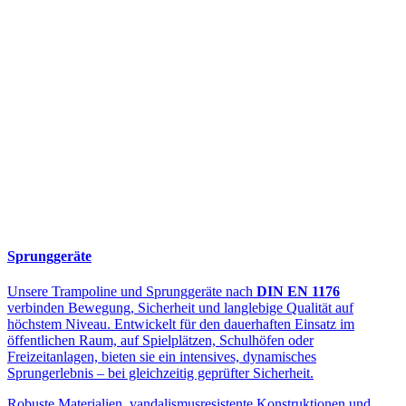
Sprunggeräte
Unsere Trampoline und Sprunggeräte nach
DIN EN 1176
verbinden Bewegung, Sicherheit und langlebige Qualität auf
höchstem Niveau. Entwickelt für den dauerhaften Einsatz im
öffentlichen Raum, auf Spielplätzen, Schulhöfen oder
Freizeitanlagen, bieten sie ein intensives, dynamisches
Sprungerlebnis – bei gleichzeitig geprüfter Sicherheit.
Robuste Materialien, vandalismusresistente Konstruktionen und