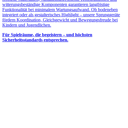
witterungsbeständige Komponenten garantieren langfristige
Funktionalität bei minimalem Wartungsaufwand. Ob bodeneben
integriert oder als gestalterisches Highlight – unsere Sprunggeräte
fördern Koordination, Gleichgewicht und Bewegungsfreude bei
Kindern und Jugendlichen.
Für Spielräume, die begeistern – und höchsten
Sicherheitsstandards entsprechen.