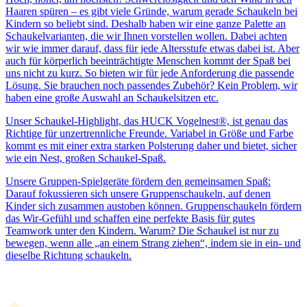
Haaren spüren – es gibt viele Gründe, warum gerade Schaukeln bei
Kindern so beliebt sind. Deshalb haben wir eine ganze Palette an
Schaukelvarianten, die wir Ihnen vorstellen wollen. Dabei achten
wir wie immer darauf, dass für jede Altersstufe etwas dabei ist. Aber
auch für körperlich beeinträchtigte Menschen kommt der Spaß bei
uns nicht zu kurz. So bieten wir für jede Anforderung die passende
Lösung. Sie brauchen noch passendes Zubehör? Kein Problem, wir
haben eine große Auswahl an Schaukelsitzen etc.
Unser Schaukel-Highlight, das HUCK Vogelnest®, ist genau das
Richtige für unzertrennliche Freunde. Variabel in Größe und Farbe
kommt es mit einer extra starken Polsterung daher und bietet, sicher
wie ein Nest, großen Schaukel-Spaß.
Unsere Gruppen-Spielgeräte fördern den gemeinsamen Spaß:
Darauf fokussieren sich unsere Gruppenschaukeln, auf denen
Kinder sich zusammen austoben können. Gruppenschaukeln fördern
das Wir-Gefühl und schaffen eine perfekte Basis für gutes
Teamwork unter den Kindern. Warum? Die Schaukel ist nur zu
bewegen, wenn alle „an einem Strang ziehen“, indem sie in ein- und
dieselbe Richtung schaukeln.