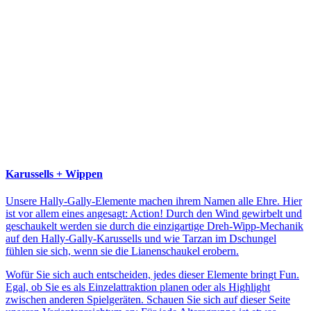
Karussells + Wippen
Unsere Hally-Gally-Elemente machen ihrem Namen alle Ehre. Hier
ist vor allem eines angesagt: Action! Durch den Wind gewirbelt und
geschaukelt werden sie durch die einzigartige Dreh-Wipp-Mechanik
auf den Hally-Gally-Karussells und wie Tarzan im Dschungel
fühlen sie sich, wenn sie die Lianenschaukel erobern.
Wofür Sie sich auch entscheiden, jedes dieser Elemente bringt Fun.
Egal, ob Sie es als Einzelattraktion planen oder als Highlight
zwischen anderen Spielgeräten. Schauen Sie sich auf dieser Seite