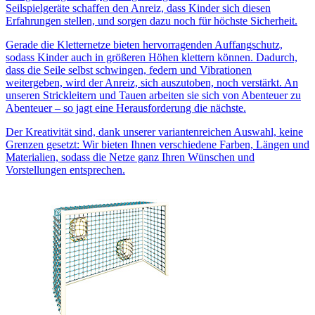
Seilspielgeräte schaffen den Anreiz, dass Kinder sich diesen
Erfahrungen stellen, und sorgen dazu noch für höchste Sicherheit.
Gerade die Kletternetze bieten hervorragenden Auffangschutz,
sodass Kinder auch in größeren Höhen klettern können. Dadurch,
dass die Seile selbst schwingen, federn und Vibrationen
weitergeben, wird der Anreiz, sich auszutoben, noch verstärkt. An
unseren Strickleitern und Tauen arbeiten sie sich von Abenteuer zu
Abenteuer – so jagt eine Herausforderung die nächste.
Der Kreativität sind, dank unserer variantenreichen Auswahl, keine
Grenzen gesetzt: Wir bieten Ihnen verschiedene Farben, Längen und
Materialien, sodass die Netze ganz Ihren Wünschen und
Vorstellungen entsprechen.