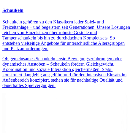
Schaukeln
Schaukeln gehören zu den Klassikern jeder Spiel- und
Freizeitanlage – und begeistern seit Generationen. Unsere Lösungen
reichen von Einzelsitzen über robuste Gestelle und
Tampenschaukeln bis hin zu durchdachten Komplettsets. So
entstehen vielseitige Angebote für unterschiedliche Altersgruppen
und Platzanforderungen.
Ob gemeinsames Schaukeln, erste Bewegungserfahrungen oder
dynamisches Austoben – Schaukeln fördern Gleichgewicht,
Koordination und soziale Interaktion gleichermaßen. Stabil
konstruiert, langlebig ausgeführt und für den intensiven Einsatz im
Außenbereich konzipiert, stehen sie für nachhaltige Qualität und
dauerhaftes Spielvergnügen.