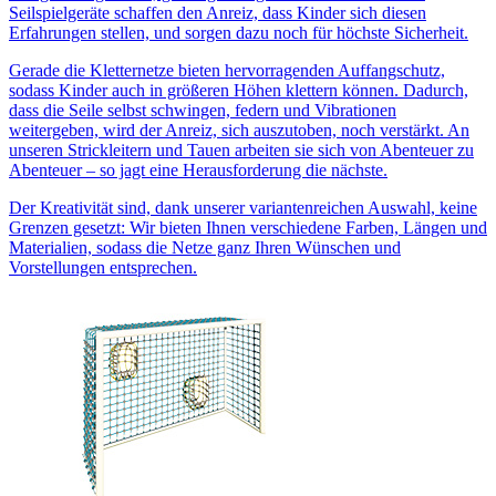
Seilspielgeräte schaffen den Anreiz, dass Kinder sich diesen
Erfahrungen stellen, und sorgen dazu noch für höchste Sicherheit.
Gerade die Kletternetze bieten hervorragenden Auffangschutz,
sodass Kinder auch in größeren Höhen klettern können. Dadurch,
dass die Seile selbst schwingen, federn und Vibrationen
weitergeben, wird der Anreiz, sich auszutoben, noch verstärkt. An
unseren Strickleitern und Tauen arbeiten sie sich von Abenteuer zu
Abenteuer – so jagt eine Herausforderung die nächste.
Der Kreativität sind, dank unserer variantenreichen Auswahl, keine
Grenzen gesetzt: Wir bieten Ihnen verschiedene Farben, Längen und
Materialien, sodass die Netze ganz Ihren Wünschen und
Vorstellungen entsprechen.