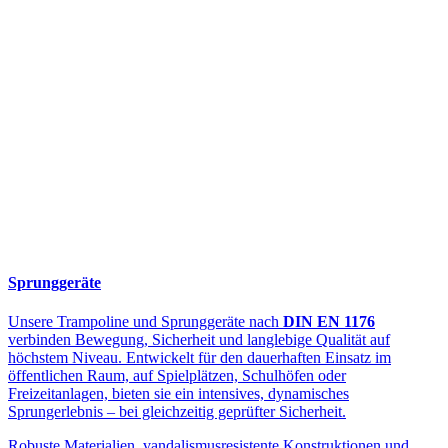
Sprunggeräte
Unsere Trampoline und Sprunggeräte nach
DIN EN 1176
verbinden Bewegung, Sicherheit und langlebige Qualität auf
höchstem Niveau. Entwickelt für den dauerhaften Einsatz im
öffentlichen Raum, auf Spielplätzen, Schulhöfen oder
Freizeitanlagen, bieten sie ein intensives, dynamisches
Sprungerlebnis – bei gleichzeitig geprüfter Sicherheit.
Robuste Materialien, vandalismusresistente Konstruktionen und