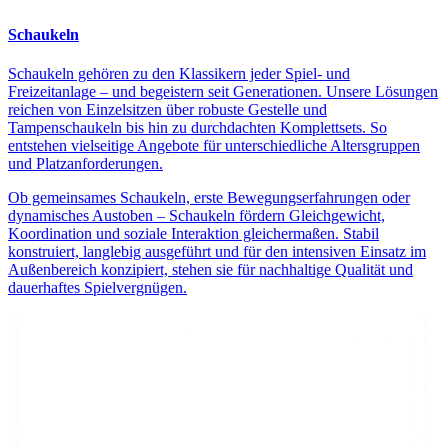
Schaukeln
Schaukeln gehören zu den Klassikern jeder Spiel- und
Freizeitanlage – und begeistern seit Generationen. Unsere Lösungen
reichen von Einzelsitzen über robuste Gestelle und
Tampenschaukeln bis hin zu durchdachten Komplettsets. So
entstehen vielseitige Angebote für unterschiedliche Altersgruppen
und Platzanforderungen.
Ob gemeinsames Schaukeln, erste Bewegungserfahrungen oder
dynamisches Austoben – Schaukeln fördern Gleichgewicht,
Koordination und soziale Interaktion gleichermaßen. Stabil
konstruiert, langlebig ausgeführt und für den intensiven Einsatz im
Außenbereich konzipiert, stehen sie für nachhaltige Qualität und
dauerhaftes Spielvergnügen.