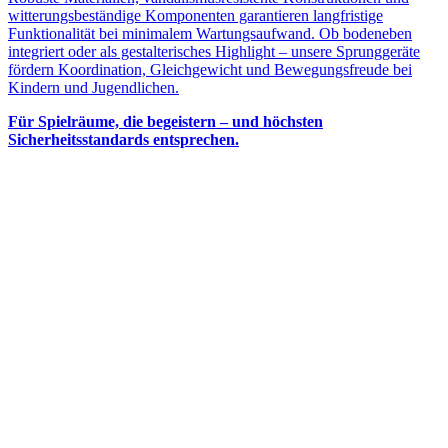
witterungsbeständige Komponenten garantieren langfristige
Funktionalität bei minimalem Wartungsaufwand. Ob bodeneben
integriert oder als gestalterisches Highlight – unsere Sprunggeräte
fördern Koordination, Gleichgewicht und Bewegungsfreude bei
Kindern und Jugendlichen.
Für Spielräume, die begeistern – und höchsten
Sicherheitsstandards entsprechen.