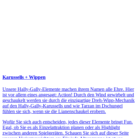
Karussells + Wippen
Unsere Hally-Gally-Elemente machen ihrem Namen alle Ehre. Hier
ist vor allem eines angesagt: Action! Durch den Wind gewirbelt und
geschaukelt werden sie durch die einzigartige Dreh-Wipp-Mechanik
auf den Hally-Gally-Karussells und wie Tarzan im Dschungel
fühlen sie sich, wenn sie die Lianenschaukel erobern.
Wofür Sie sich auch entscheiden, jedes dieser Elemente bringt Fun.
Egal, ob Sie es als Einzelattraktion planen oder als Highlight
zwischen anderen Spielgeräten. Schauen Sie sich auf dieser Seite