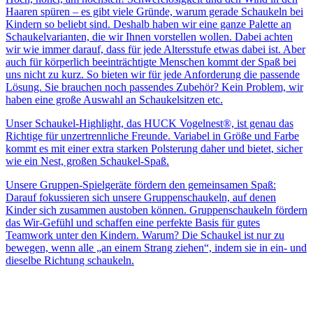
Haaren spüren – es gibt viele Gründe, warum gerade Schaukeln bei
Kindern so beliebt sind. Deshalb haben wir eine ganze Palette an
Schaukelvarianten, die wir Ihnen vorstellen wollen. Dabei achten
wir wie immer darauf, dass für jede Altersstufe etwas dabei ist. Aber
auch für körperlich beeinträchtigte Menschen kommt der Spaß bei
uns nicht zu kurz. So bieten wir für jede Anforderung die passende
Lösung. Sie brauchen noch passendes Zubehör? Kein Problem, wir
haben eine große Auswahl an Schaukelsitzen etc.
Unser Schaukel-Highlight, das HUCK Vogelnest®, ist genau das
Richtige für unzertrennliche Freunde. Variabel in Größe und Farbe
kommt es mit einer extra starken Polsterung daher und bietet, sicher
wie ein Nest, großen Schaukel-Spaß.
Unsere Gruppen-Spielgeräte fördern den gemeinsamen Spaß:
Darauf fokussieren sich unsere Gruppenschaukeln, auf denen
Kinder sich zusammen austoben können. Gruppenschaukeln fördern
das Wir-Gefühl und schaffen eine perfekte Basis für gutes
Teamwork unter den Kindern. Warum? Die Schaukel ist nur zu
bewegen, wenn alle „an einem Strang ziehen“, indem sie in ein- und
dieselbe Richtung schaukeln.