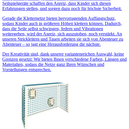
Seilspielgeräte schaffen den Anreiz, dass Kinder sich diesen
Erfahrungen stellen, und sorgen dazu noch für höchste Sicherheit.
Gerade die Kletternetze bieten hervorragenden Auffangschutz,
sodass Kinder auch in größeren Höhen klettern können. Dadurch,
dass die Seile selbst schwingen, federn und Vibrationen
weitergeben, wird der Anreiz, sich auszutoben, noch verstärkt. An
unseren Strickleitern und Tauen arbeiten sie sich von Abenteuer zu
Abenteuer – so jagt eine Herausforderung die nächste.
Der Kreativität sind, dank unserer variantenreichen Auswahl, keine
Grenzen gesetzt: Wir bieten Ihnen verschiedene Farben, Längen und
Materialien, sodass die Netze ganz Ihren Wünschen und
Vorstellungen entsprechen.