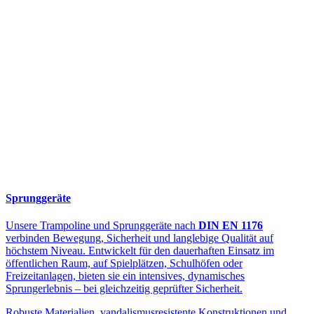
Sprunggeräte
Unsere Trampoline und Sprunggeräte nach
DIN EN 1176
verbinden Bewegung, Sicherheit und langlebige Qualität auf
höchstem Niveau. Entwickelt für den dauerhaften Einsatz im
öffentlichen Raum, auf Spielplätzen, Schulhöfen oder
Freizeitanlagen, bieten sie ein intensives, dynamisches
Sprungerlebnis – bei gleichzeitig geprüfter Sicherheit.
Robuste Materialien, vandalismusresistente Konstruktionen und