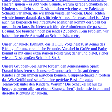
Haaren spüren – es gibt viele Gründe, warum gerade Schaukeln bei
Kindern so beliebt sind. Deshalb haben wir eine ganze Palette an
Schaukelvarianten, die wir Ihnen vorstellen wollen. Dabei achten
wir wie immer darauf, dass für jede Altersstufe etwas dabei ist. Aber
auch für körperlich beeinträchtigte Menschen kommt der Spaß bei
uns nicht zu kurz. So bieten wir für jede Anforderung die passende
Lösung. Sie brauchen noch passendes Zubehör? Kein Problem, wir
haben eine große Auswahl an Schaukelsitzen etc.
Unser Schaukel-Highlight, das HUCK Vogelnest®, ist genau das
Richtige für unzertrennliche Freunde. Variabel in Größe und Farbe
kommt es mit einer extra starken Polsterung daher und bietet, sicher
wie ein Nest, großen Schaukel-Spaß.
Unsere Gruppen-Spielgeräte fördern den gemeinsamen Spaß:
Darauf fokussieren sich unsere Gruppenschaukeln, auf denen
Kinder sich zusammen austoben können. Gruppenschaukeln fördern
das Wir-Gefühl und schaffen eine perfekte Basis für gutes
Teamwork unter den Kindern. Warum? Die Schaukel ist nur zu
bewegen, wenn alle „an einem Strang ziehen“, indem sie in ein- und
dieselbe Richtung schaukeln.