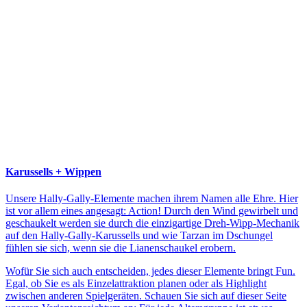
Karussells + Wippen
Unsere Hally-Gally-Elemente machen ihrem Namen alle Ehre. Hier
ist vor allem eines angesagt: Action! Durch den Wind gewirbelt und
geschaukelt werden sie durch die einzigartige Dreh-Wipp-Mechanik
auf den Hally-Gally-Karussells und wie Tarzan im Dschungel
fühlen sie sich, wenn sie die Lianenschaukel erobern.
Wofür Sie sich auch entscheiden, jedes dieser Elemente bringt Fun.
Egal, ob Sie es als Einzelattraktion planen oder als Highlight
zwischen anderen Spielgeräten. Schauen Sie sich auf dieser Seite