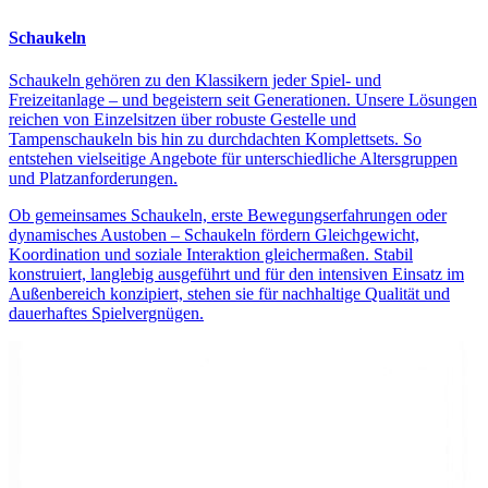
Schaukeln
Schaukeln gehören zu den Klassikern jeder Spiel- und
Freizeitanlage – und begeistern seit Generationen. Unsere Lösungen
reichen von Einzelsitzen über robuste Gestelle und
Tampenschaukeln bis hin zu durchdachten Komplettsets. So
entstehen vielseitige Angebote für unterschiedliche Altersgruppen
und Platzanforderungen.
Ob gemeinsames Schaukeln, erste Bewegungserfahrungen oder
dynamisches Austoben – Schaukeln fördern Gleichgewicht,
Koordination und soziale Interaktion gleichermaßen. Stabil
konstruiert, langlebig ausgeführt und für den intensiven Einsatz im
Außenbereich konzipiert, stehen sie für nachhaltige Qualität und
dauerhaftes Spielvergnügen.