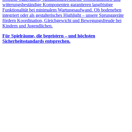
witterungsbeständige Komponenten garantieren langfristige
Funktionalität bei minimalem Wartungsaufwand. Ob bodeneben
integriert oder als gestalterisches Highlight – unsere Sprunggeräte
fördern Koordination, Gleichgewicht und Bewegungsfreude bei
Kindern und Jugendlichen.
Für Spielräume, die begeistern – und höchsten
Sicherheitsstandards entsprechen.