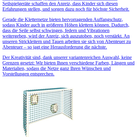
Seilspielgeräte schaffen den Anreiz, dass Kinder sich diesen
Erfahrungen stellen, und sorgen dazu noch für höchste Sicherheit.
Gerade die Kletternetze bieten hervorragenden Auffangschutz,
sodass Kinder auch in größeren Höhen klettern können. Dadurch,
dass die Seile selbst schwingen, federn und Vibrationen
weitergeben, wird der Anreiz, sich auszutoben, noch verstärkt. An
unseren Strickleitern und Tauen arbeiten sie sich von Abenteuer zu
Abenteuer – so jagt eine Herausforderung die nächste.
Der Kreativität sind, dank unserer variantenreichen Auswahl, keine
Grenzen gesetzt: Wir bieten Ihnen verschiedene Farben, Längen und
Materialien, sodass die Netze ganz Ihren Wünschen und
Vorstellungen entsprechen.