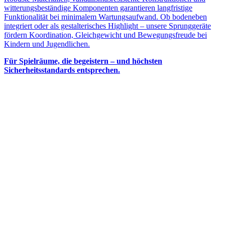
witterungsbeständige Komponenten garantieren langfristige
Funktionalität bei minimalem Wartungsaufwand. Ob bodeneben
integriert oder als gestalterisches Highlight – unsere Sprunggeräte
fördern Koordination, Gleichgewicht und Bewegungsfreude bei
Kindern und Jugendlichen.
Für Spielräume, die begeistern – und höchsten
Sicherheitsstandards entsprechen.