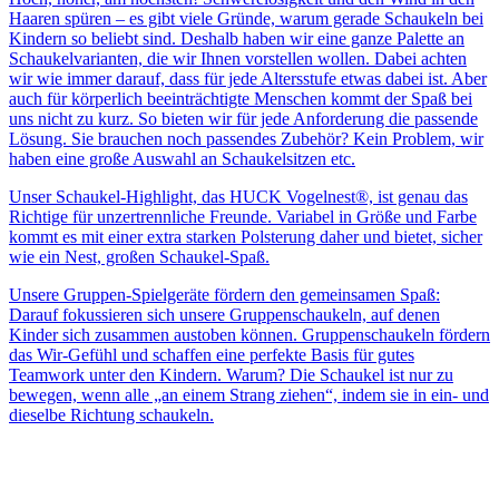
Haaren spüren – es gibt viele Gründe, warum gerade Schaukeln bei
Kindern so beliebt sind. Deshalb haben wir eine ganze Palette an
Schaukelvarianten, die wir Ihnen vorstellen wollen. Dabei achten
wir wie immer darauf, dass für jede Altersstufe etwas dabei ist. Aber
auch für körperlich beeinträchtigte Menschen kommt der Spaß bei
uns nicht zu kurz. So bieten wir für jede Anforderung die passende
Lösung. Sie brauchen noch passendes Zubehör? Kein Problem, wir
haben eine große Auswahl an Schaukelsitzen etc.
Unser Schaukel-Highlight, das HUCK Vogelnest®, ist genau das
Richtige für unzertrennliche Freunde. Variabel in Größe und Farbe
kommt es mit einer extra starken Polsterung daher und bietet, sicher
wie ein Nest, großen Schaukel-Spaß.
Unsere Gruppen-Spielgeräte fördern den gemeinsamen Spaß:
Darauf fokussieren sich unsere Gruppenschaukeln, auf denen
Kinder sich zusammen austoben können. Gruppenschaukeln fördern
das Wir-Gefühl und schaffen eine perfekte Basis für gutes
Teamwork unter den Kindern. Warum? Die Schaukel ist nur zu
bewegen, wenn alle „an einem Strang ziehen“, indem sie in ein- und
dieselbe Richtung schaukeln.