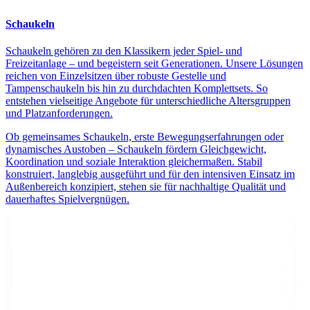
Schaukeln
Schaukeln gehören zu den Klassikern jeder Spiel- und
Freizeitanlage – und begeistern seit Generationen. Unsere Lösungen
reichen von Einzelsitzen über robuste Gestelle und
Tampenschaukeln bis hin zu durchdachten Komplettsets. So
entstehen vielseitige Angebote für unterschiedliche Altersgruppen
und Platzanforderungen.
Ob gemeinsames Schaukeln, erste Bewegungserfahrungen oder
dynamisches Austoben – Schaukeln fördern Gleichgewicht,
Koordination und soziale Interaktion gleichermaßen. Stabil
konstruiert, langlebig ausgeführt und für den intensiven Einsatz im
Außenbereich konzipiert, stehen sie für nachhaltige Qualität und
dauerhaftes Spielvergnügen.