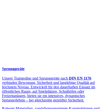
Sprunggeräte
Unsere Trampoline und Sprunggeräte nach
DIN EN 1176
verbinden Bewegung, Sicherheit und langlebige Qualität auf
höchstem Niveau. Entwickelt für den dauerhaften Einsatz im
öffentlichen Raum, auf Spielplätzen, Schulhöfen oder
Freizeitanlagen, bieten sie ein intensives, dynamisches
Sprungerlebnis – bei gleichzeitig geprüfter Sicherheit.
Robuste Materialien, vandalismusresistente Konstruktionen und