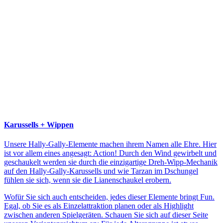
Karussells + Wippen
Unsere Hally-Gally-Elemente machen ihrem Namen alle Ehre. Hier
ist vor allem eines angesagt: Action! Durch den Wind gewirbelt und
geschaukelt werden sie durch die einzigartige Dreh-Wipp-Mechanik
auf den Hally-Gally-Karussells und wie Tarzan im Dschungel
fühlen sie sich, wenn sie die Lianenschaukel erobern.
Wofür Sie sich auch entscheiden, jedes dieser Elemente bringt Fun.
Egal, ob Sie es als Einzelattraktion planen oder als Highlight
zwischen anderen Spielgeräten. Schauen Sie sich auf dieser Seite