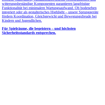
witterungsbeständige Komponenten garantieren langfristige
Funktionalität bei minimalem Wartungsaufwand. Ob bodeneben
integriert oder als gestalterisches Highlight – unsere Sprunggeräte
fördern Koordination, Gleichgewicht und Bewegungsfreude bei
Kindern und Jugendlichen.
Für Spielräume, die begeistern – und höchsten
Sicherheitsstandards entsprechen.