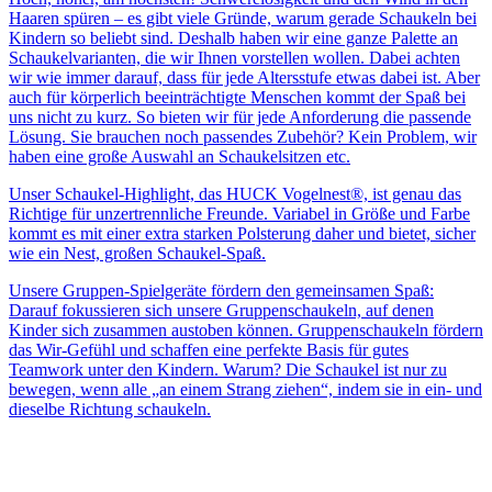
Haaren spüren – es gibt viele Gründe, warum gerade Schaukeln bei
Kindern so beliebt sind. Deshalb haben wir eine ganze Palette an
Schaukelvarianten, die wir Ihnen vorstellen wollen. Dabei achten
wir wie immer darauf, dass für jede Altersstufe etwas dabei ist. Aber
auch für körperlich beeinträchtigte Menschen kommt der Spaß bei
uns nicht zu kurz. So bieten wir für jede Anforderung die passende
Lösung. Sie brauchen noch passendes Zubehör? Kein Problem, wir
haben eine große Auswahl an Schaukelsitzen etc.
Unser Schaukel-Highlight, das HUCK Vogelnest®, ist genau das
Richtige für unzertrennliche Freunde. Variabel in Größe und Farbe
kommt es mit einer extra starken Polsterung daher und bietet, sicher
wie ein Nest, großen Schaukel-Spaß.
Unsere Gruppen-Spielgeräte fördern den gemeinsamen Spaß:
Darauf fokussieren sich unsere Gruppenschaukeln, auf denen
Kinder sich zusammen austoben können. Gruppenschaukeln fördern
das Wir-Gefühl und schaffen eine perfekte Basis für gutes
Teamwork unter den Kindern. Warum? Die Schaukel ist nur zu
bewegen, wenn alle „an einem Strang ziehen“, indem sie in ein- und
dieselbe Richtung schaukeln.