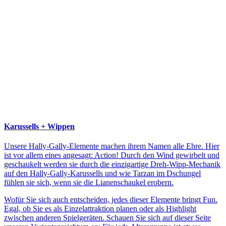
Karussells + Wippen
Unsere Hally-Gally-Elemente machen ihrem Namen alle Ehre. Hier
ist vor allem eines angesagt: Action! Durch den Wind gewirbelt und
geschaukelt werden sie durch die einzigartige Dreh-Wipp-Mechanik
auf den Hally-Gally-Karussells und wie Tarzan im Dschungel
fühlen sie sich, wenn sie die Lianenschaukel erobern.
Wofür Sie sich auch entscheiden, jedes dieser Elemente bringt Fun.
Egal, ob Sie es als Einzelattraktion planen oder als Highlight
zwischen anderen Spielgeräten. Schauen Sie sich auf dieser Seite