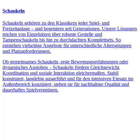
Schaukeln
Schaukeln gehören zu den Klassikern jeder Spiel- und
Freizeitanlage – und begeistern seit Generationen. Unsere Lösungen
reichen von Einzelsitzen über robuste Gestelle und
Tampenschaukeln bis hin zu durchdachten Komplettsets. So
entstehen vielseitige Angebote für unterschiedliche Altersgruppen
und Platzanforderungen.
Ob gemeinsames Schaukeln, erste Bewegungserfahrungen oder
dynamisches Austoben – Schaukeln fördern Gleichgewicht,
Koordination und soziale Interaktion gleichermaßen. Stabil
konstruiert, langlebig ausgeführt und für den intensiven Einsatz im
Außenbereich konzipiert, stehen sie für nachhaltige Qualität und
dauerhaftes Spielvergnügen.