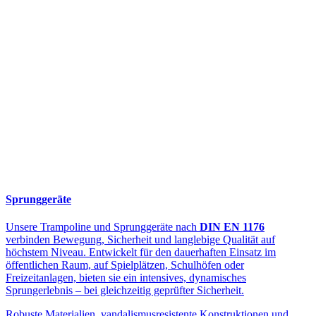
Sprunggeräte
Unsere Trampoline und Sprunggeräte nach
DIN EN 1176
verbinden Bewegung, Sicherheit und langlebige Qualität auf
höchstem Niveau. Entwickelt für den dauerhaften Einsatz im
öffentlichen Raum, auf Spielplätzen, Schulhöfen oder
Freizeitanlagen, bieten sie ein intensives, dynamisches
Sprungerlebnis – bei gleichzeitig geprüfter Sicherheit.
Robuste Materialien, vandalismusresistente Konstruktionen und