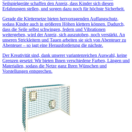
Seilspielgeräte schaffen den Anreiz, dass Kinder sich diesen
Erfahrungen stellen, und sorgen dazu noch für höchste Sicherheit.
Gerade die Kletternetze bieten hervorragenden Auffangschutz,
sodass Kinder auch in größeren Höhen klettern können. Dadurch,
dass die Seile selbst schwingen, federn und Vibrationen
weitergeben, wird der Anreiz, sich auszutoben, noch verstärkt. An
unseren Strickleitern und Tauen arbeiten sie sich von Abenteuer zu
Abenteuer – so jagt eine Herausforderung die nächste.
Der Kreativität sind, dank unserer variantenreichen Auswahl, keine
Grenzen gesetzt: Wir bieten Ihnen verschiedene Farben, Längen und
Materialien, sodass die Netze ganz Ihren Wünschen und
Vorstellungen entsprechen.