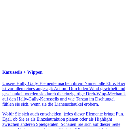
Karussells + Wippen
Unsere Hally-Gally-Elemente machen ihrem Namen alle Ehre. Hier
ist vor allem eines angesagt: Action! Durch den Wind gewirbelt und
geschaukelt werden sie durch die einzigartige Dreh-Wipp-Mechanik
auf den Hally-Gally-Karussells und wie Tarzan im Dschungel
fühlen sie sich, wenn sie die Lianenschaukel erobern.
Wofür Sie sich auch entscheiden, jedes dieser Elemente bringt Fun.
Egal, ob Sie es als Einzelattraktion planen oder als Highlight
zwischen anderen Spielgeräten. Schauen Sie sich auf dieser Seite