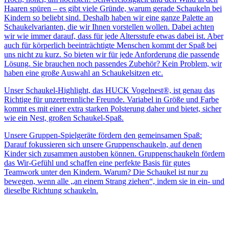
Haaren spüren – es gibt viele Gründe, warum gerade Schaukeln bei
Kindern so beliebt sind. Deshalb haben wir eine ganze Palette an
Schaukelvarianten, die wir Ihnen vorstellen wollen. Dabei achten
wir wie immer darauf, dass für jede Altersstufe etwas dabei ist. Aber
auch für körperlich beeinträchtigte Menschen kommt der Spaß bei
uns nicht zu kurz. So bieten wir für jede Anforderung die passende
Lösung. Sie brauchen noch passendes Zubehör? Kein Problem, wir
haben eine große Auswahl an Schaukelsitzen etc.
Unser Schaukel-Highlight, das HUCK Vogelnest®, ist genau das
Richtige für unzertrennliche Freunde. Variabel in Größe und Farbe
kommt es mit einer extra starken Polsterung daher und bietet, sicher
wie ein Nest, großen Schaukel-Spaß.
Unsere Gruppen-Spielgeräte fördern den gemeinsamen Spaß:
Darauf fokussieren sich unsere Gruppenschaukeln, auf denen
Kinder sich zusammen austoben können. Gruppenschaukeln fördern
das Wir-Gefühl und schaffen eine perfekte Basis für gutes
Teamwork unter den Kindern. Warum? Die Schaukel ist nur zu
bewegen, wenn alle „an einem Strang ziehen“, indem sie in ein- und
dieselbe Richtung schaukeln.