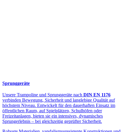
Sprunggeräte
Unsere Trampoline und Sprunggeräte nach
DIN EN 1176
verbinden Bewegung, Sicherheit und langlebige Qualität auf
höchstem Niveau. Entwickelt für den dauerhaften Einsatz im
öffentlichen Raum, auf Spielplätzen, Schulhöfen oder
Freizeitanlagen, bieten sie ein intensives, dynamisches
Sprungerlebnis – bei gleichzeitig geprüfter Sicherheit.
Robuste Materialien, vandalismusresistente Konstruktionen und