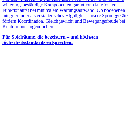
witterungsbeständige Komponenten garantieren langfristige
Funktionalität bei minimalem Wartungsaufwand. Ob bodeneben
integriert oder als gestalterisches Highlight – unsere Sprunggeräte
fördern Koordination, Gleichgewicht und Bewegungsfreude bei
Kindern und Jugendlichen.
Für Spielräume, die begeistern – und höchsten
Sicherheitsstandards entsprechen.