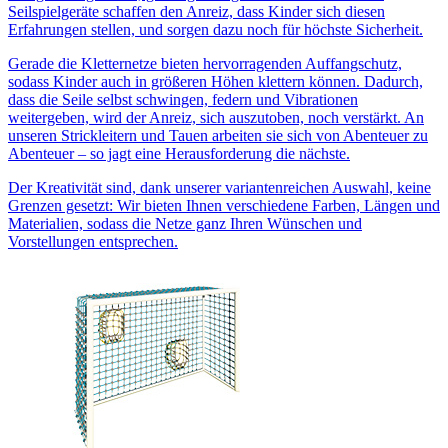
Seilspielgeräte schaffen den Anreiz, dass Kinder sich diesen
Erfahrungen stellen, und sorgen dazu noch für höchste Sicherheit.
Gerade die Kletternetze bieten hervorragenden Auffangschutz,
sodass Kinder auch in größeren Höhen klettern können. Dadurch,
dass die Seile selbst schwingen, federn und Vibrationen
weitergeben, wird der Anreiz, sich auszutoben, noch verstärkt. An
unseren Strickleitern und Tauen arbeiten sie sich von Abenteuer zu
Abenteuer – so jagt eine Herausforderung die nächste.
Der Kreativität sind, dank unserer variantenreichen Auswahl, keine
Grenzen gesetzt: Wir bieten Ihnen verschiedene Farben, Längen und
Materialien, sodass die Netze ganz Ihren Wünschen und
Vorstellungen entsprechen.