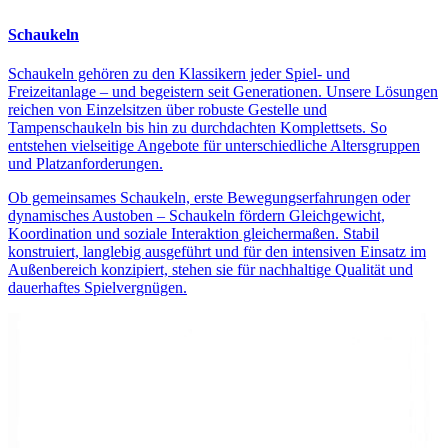
Schaukeln
Schaukeln gehören zu den Klassikern jeder Spiel- und
Freizeitanlage – und begeistern seit Generationen. Unsere Lösungen
reichen von Einzelsitzen über robuste Gestelle und
Tampenschaukeln bis hin zu durchdachten Komplettsets. So
entstehen vielseitige Angebote für unterschiedliche Altersgruppen
und Platzanforderungen.
Ob gemeinsames Schaukeln, erste Bewegungserfahrungen oder
dynamisches Austoben – Schaukeln fördern Gleichgewicht,
Koordination und soziale Interaktion gleichermaßen. Stabil
konstruiert, langlebig ausgeführt und für den intensiven Einsatz im
Außenbereich konzipiert, stehen sie für nachhaltige Qualität und
dauerhaftes Spielvergnügen.