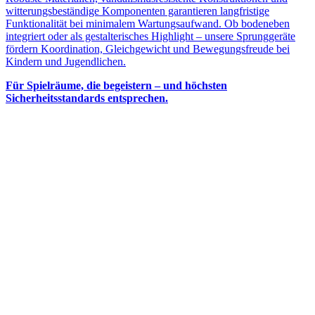
witterungsbeständige Komponenten garantieren langfristige
Funktionalität bei minimalem Wartungsaufwand. Ob bodeneben
integriert oder als gestalterisches Highlight – unsere Sprunggeräte
fördern Koordination, Gleichgewicht und Bewegungsfreude bei
Kindern und Jugendlichen.
Für Spielräume, die begeistern – und höchsten
Sicherheitsstandards entsprechen.