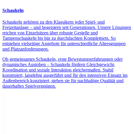
Schaukeln
Schaukeln gehören zu den Klassikern jeder Spiel- und
Freizeitanlage – und begeistern seit Generationen. Unsere Lösungen
reichen von Einzelsitzen über robuste Gestelle und
Tampenschaukeln bis hin zu durchdachten Komplettsets. So
entstehen vielseitige Angebote für unterschiedliche Altersgruppen
und Platzanforderungen.
Ob gemeinsames Schaukeln, erste Bewegungserfahrungen oder
dynamisches Austoben – Schaukeln fördern Gleichgewicht,
Koordination und soziale Interaktion gleichermaßen. Stabil
konstruiert, langlebig ausgeführt und für den intensiven Einsatz im
Außenbereich konzipiert, stehen sie für nachhaltige Qualität und
dauerhaftes Spielvergnügen.