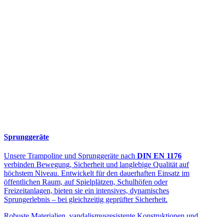
Sprunggeräte
Unsere Trampoline und Sprunggeräte nach
DIN EN 1176
verbinden Bewegung, Sicherheit und langlebige Qualität auf
höchstem Niveau. Entwickelt für den dauerhaften Einsatz im
öffentlichen Raum, auf Spielplätzen, Schulhöfen oder
Freizeitanlagen, bieten sie ein intensives, dynamisches
Sprungerlebnis – bei gleichzeitig geprüfter Sicherheit.
Robuste Materialien, vandalismusresistente Konstruktionen und