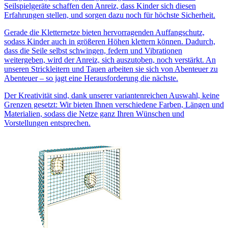
Seilspielgeräte schaffen den Anreiz, dass Kinder sich diesen
Erfahrungen stellen, und sorgen dazu noch für höchste Sicherheit.
Gerade die Kletternetze bieten hervorragenden Auffangschutz,
sodass Kinder auch in größeren Höhen klettern können. Dadurch,
dass die Seile selbst schwingen, federn und Vibrationen
weitergeben, wird der Anreiz, sich auszutoben, noch verstärkt. An
unseren Strickleitern und Tauen arbeiten sie sich von Abenteuer zu
Abenteuer – so jagt eine Herausforderung die nächste.
Der Kreativität sind, dank unserer variantenreichen Auswahl, keine
Grenzen gesetzt: Wir bieten Ihnen verschiedene Farben, Längen und
Materialien, sodass die Netze ganz Ihren Wünschen und
Vorstellungen entsprechen.