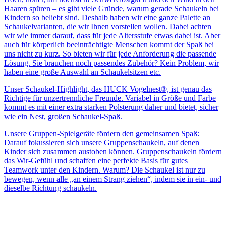
Haaren spüren – es gibt viele Gründe, warum gerade Schaukeln bei
Kindern so beliebt sind. Deshalb haben wir eine ganze Palette an
Schaukelvarianten, die wir Ihnen vorstellen wollen. Dabei achten
wir wie immer darauf, dass für jede Altersstufe etwas dabei ist. Aber
auch für körperlich beeinträchtigte Menschen kommt der Spaß bei
uns nicht zu kurz. So bieten wir für jede Anforderung die passende
Lösung. Sie brauchen noch passendes Zubehör? Kein Problem, wir
haben eine große Auswahl an Schaukelsitzen etc.
Unser Schaukel-Highlight, das HUCK Vogelnest®, ist genau das
Richtige für unzertrennliche Freunde. Variabel in Größe und Farbe
kommt es mit einer extra starken Polsterung daher und bietet, sicher
wie ein Nest, großen Schaukel-Spaß.
Unsere Gruppen-Spielgeräte fördern den gemeinsamen Spaß:
Darauf fokussieren sich unsere Gruppenschaukeln, auf denen
Kinder sich zusammen austoben können. Gruppenschaukeln fördern
das Wir-Gefühl und schaffen eine perfekte Basis für gutes
Teamwork unter den Kindern. Warum? Die Schaukel ist nur zu
bewegen, wenn alle „an einem Strang ziehen“, indem sie in ein- und
dieselbe Richtung schaukeln.