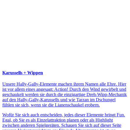
Karussells + Wippen
Unsere Hally-Gally-Elemente machen ihrem Namen alle Ehre. Hier
ist vor allem eines angesagt: Action! Durch den Wind gewirbelt und
geschaukelt werden sie durch die einzigartige Dreh-Wipp-Mechanik
auf den Hally-Gally-Karussells und wie Tarzan im Dschungel
fühlen sie sich, wenn sie die Lianenschaukel erobern.
Wofür Sie sich auch entscheiden, jedes dieser Elemente bringt Fun.
Egal, ob Sie es als Einzelattraktion planen oder als Highlight
zwischen anderen Spielgeräten. Schauen Sie sich auf dieser Seite