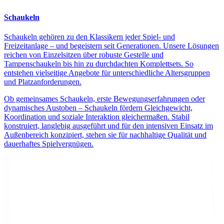
Schaukeln
Schaukeln gehören zu den Klassikern jeder Spiel- und
Freizeitanlage – und begeistern seit Generationen. Unsere Lösungen
reichen von Einzelsitzen über robuste Gestelle und
Tampenschaukeln bis hin zu durchdachten Komplettsets. So
entstehen vielseitige Angebote für unterschiedliche Altersgruppen
und Platzanforderungen.
Ob gemeinsames Schaukeln, erste Bewegungserfahrungen oder
dynamisches Austoben – Schaukeln fördern Gleichgewicht,
Koordination und soziale Interaktion gleichermaßen. Stabil
konstruiert, langlebig ausgeführt und für den intensiven Einsatz im
Außenbereich konzipiert, stehen sie für nachhaltige Qualität und
dauerhaftes Spielvergnügen.