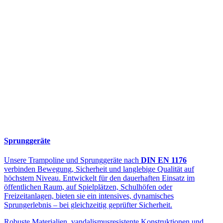
Sprunggeräte
Unsere Trampoline und Sprunggeräte nach
DIN EN 1176
verbinden Bewegung, Sicherheit und langlebige Qualität auf
höchstem Niveau. Entwickelt für den dauerhaften Einsatz im
öffentlichen Raum, auf Spielplätzen, Schulhöfen oder
Freizeitanlagen, bieten sie ein intensives, dynamisches
Sprungerlebnis – bei gleichzeitig geprüfter Sicherheit.
Robuste Materialien, vandalismusresistente Konstruktionen und