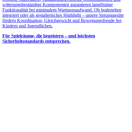
witterungsbeständige Komponenten garantieren langfristige
Funktionalität bei minimalem Wartungsaufwand. Ob bodeneben
integriert oder als gestalterisches Highlight – unsere Sprunggeräte
fördern Koordination, Gleichgewicht und Bewegungsfreude bei
Kindern und Jugendlichen.
Für Spielräume, die begeistern – und höchsten
Sicherheitsstandards entsprechen.