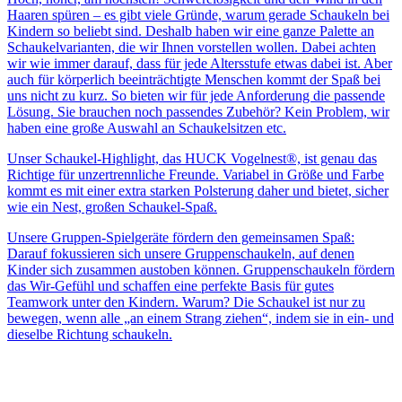
Haaren spüren – es gibt viele Gründe, warum gerade Schaukeln bei
Kindern so beliebt sind. Deshalb haben wir eine ganze Palette an
Schaukelvarianten, die wir Ihnen vorstellen wollen. Dabei achten
wir wie immer darauf, dass für jede Altersstufe etwas dabei ist. Aber
auch für körperlich beeinträchtigte Menschen kommt der Spaß bei
uns nicht zu kurz. So bieten wir für jede Anforderung die passende
Lösung. Sie brauchen noch passendes Zubehör? Kein Problem, wir
haben eine große Auswahl an Schaukelsitzen etc.
Unser Schaukel-Highlight, das HUCK Vogelnest®, ist genau das
Richtige für unzertrennliche Freunde. Variabel in Größe und Farbe
kommt es mit einer extra starken Polsterung daher und bietet, sicher
wie ein Nest, großen Schaukel-Spaß.
Unsere Gruppen-Spielgeräte fördern den gemeinsamen Spaß:
Darauf fokussieren sich unsere Gruppenschaukeln, auf denen
Kinder sich zusammen austoben können. Gruppenschaukeln fördern
das Wir-Gefühl und schaffen eine perfekte Basis für gutes
Teamwork unter den Kindern. Warum? Die Schaukel ist nur zu
bewegen, wenn alle „an einem Strang ziehen“, indem sie in ein- und
dieselbe Richtung schaukeln.