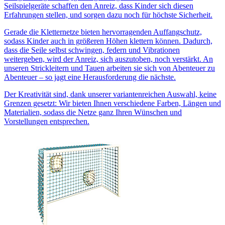
Seilspielgeräte schaffen den Anreiz, dass Kinder sich diesen
Erfahrungen stellen, und sorgen dazu noch für höchste Sicherheit.
Gerade die Kletternetze bieten hervorragenden Auffangschutz,
sodass Kinder auch in größeren Höhen klettern können. Dadurch,
dass die Seile selbst schwingen, federn und Vibrationen
weitergeben, wird der Anreiz, sich auszutoben, noch verstärkt. An
unseren Strickleitern und Tauen arbeiten sie sich von Abenteuer zu
Abenteuer – so jagt eine Herausforderung die nächste.
Der Kreativität sind, dank unserer variantenreichen Auswahl, keine
Grenzen gesetzt: Wir bieten Ihnen verschiedene Farben, Längen und
Materialien, sodass die Netze ganz Ihren Wünschen und
Vorstellungen entsprechen.