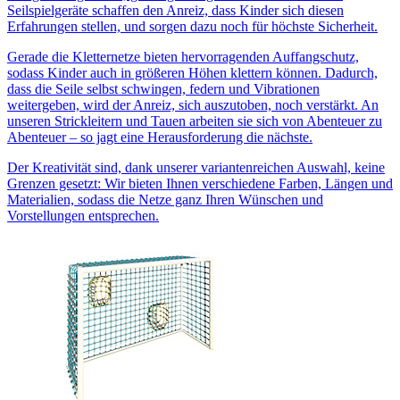
Seilspielgeräte schaffen den Anreiz, dass Kinder sich diesen
Erfahrungen stellen, und sorgen dazu noch für höchste Sicherheit.
Gerade die Kletternetze bieten hervorragenden Auffangschutz,
sodass Kinder auch in größeren Höhen klettern können. Dadurch,
dass die Seile selbst schwingen, federn und Vibrationen
weitergeben, wird der Anreiz, sich auszutoben, noch verstärkt. An
unseren Strickleitern und Tauen arbeiten sie sich von Abenteuer zu
Abenteuer – so jagt eine Herausforderung die nächste.
Der Kreativität sind, dank unserer variantenreichen Auswahl, keine
Grenzen gesetzt: Wir bieten Ihnen verschiedene Farben, Längen und
Materialien, sodass die Netze ganz Ihren Wünschen und
Vorstellungen entsprechen.