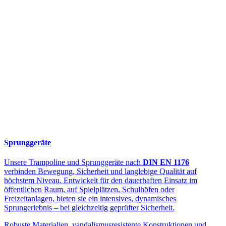
Sprunggeräte
Unsere Trampoline und Sprunggeräte nach
DIN EN 1176
verbinden Bewegung, Sicherheit und langlebige Qualität auf
höchstem Niveau. Entwickelt für den dauerhaften Einsatz im
öffentlichen Raum, auf Spielplätzen, Schulhöfen oder
Freizeitanlagen, bieten sie ein intensives, dynamisches
Sprungerlebnis – bei gleichzeitig geprüfter Sicherheit.
Robuste Materialien, vandalismusresistente Konstruktionen und