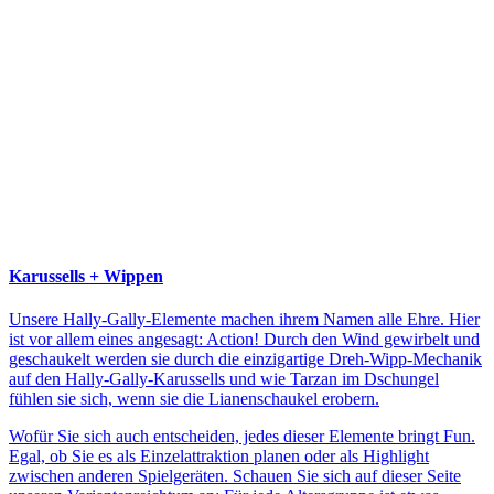
Karussells + Wippen
Unsere Hally-Gally-Elemente machen ihrem Namen alle Ehre. Hier
ist vor allem eines angesagt: Action! Durch den Wind gewirbelt und
geschaukelt werden sie durch die einzigartige Dreh-Wipp-Mechanik
auf den Hally-Gally-Karussells und wie Tarzan im Dschungel
fühlen sie sich, wenn sie die Lianenschaukel erobern.
Wofür Sie sich auch entscheiden, jedes dieser Elemente bringt Fun.
Egal, ob Sie es als Einzelattraktion planen oder als Highlight
zwischen anderen Spielgeräten. Schauen Sie sich auf dieser Seite