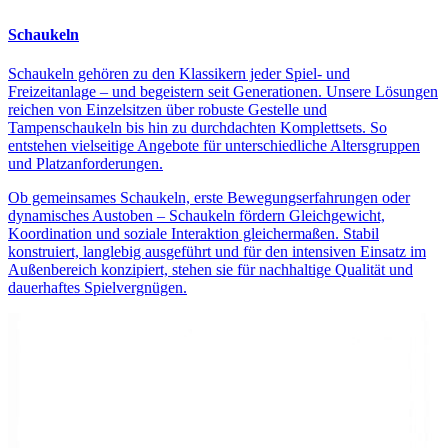
Schaukeln
Schaukeln gehören zu den Klassikern jeder Spiel- und
Freizeitanlage – und begeistern seit Generationen. Unsere Lösungen
reichen von Einzelsitzen über robuste Gestelle und
Tampenschaukeln bis hin zu durchdachten Komplettsets. So
entstehen vielseitige Angebote für unterschiedliche Altersgruppen
und Platzanforderungen.
Ob gemeinsames Schaukeln, erste Bewegungserfahrungen oder
dynamisches Austoben – Schaukeln fördern Gleichgewicht,
Koordination und soziale Interaktion gleichermaßen. Stabil
konstruiert, langlebig ausgeführt und für den intensiven Einsatz im
Außenbereich konzipiert, stehen sie für nachhaltige Qualität und
dauerhaftes Spielvergnügen.