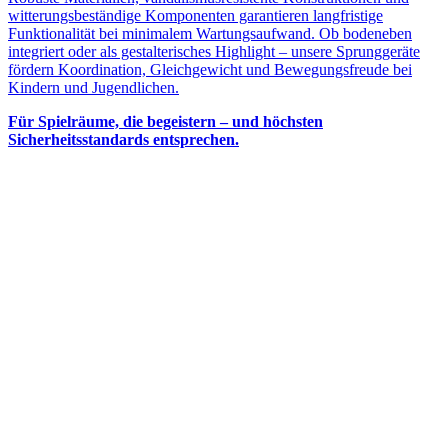
witterungsbeständige Komponenten garantieren langfristige
Funktionalität bei minimalem Wartungsaufwand. Ob bodeneben
integriert oder als gestalterisches Highlight – unsere Sprunggeräte
fördern Koordination, Gleichgewicht und Bewegungsfreude bei
Kindern und Jugendlichen.
Für Spielräume, die begeistern – und höchsten
Sicherheitsstandards entsprechen.