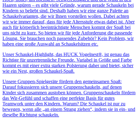
Haaren spüren – es gibt viele Gründe, warum gerade Schaukeln bei
Kindern so beliebt sind. Deshalb haben wir eine ganze Palette an
Schaukelvarianten, die wir Ihnen vorstellen wollen. Dabei achten
wir wie immer darauf, dass für jede Altersstufe etwas dabei ist. Aber
auch für körperlich beeinträchtigte Menschen kommt der Spaß bei
uns nicht zu kurz. So bieten wir für jede Anforderung die passende
Lösung. Sie brauchen noch passendes Zubehör? Kein Problem, wir
haben eine große Auswahl an Schaukelsitzen etc.
Unser Schaukel-Highlight, das HUCK Vogelnest®, ist genau das
Richtige für unzertrennliche Freunde. Variabel in Größe und Farbe
kommt es mit einer extra starken Polsterung daher und bietet, sicher
wie ein Nest, großen Schaukel-Spaß.
Unsere Gruppen-Spielgeräte fördern den gemeinsamen Spaß:
Darauf fokussieren sich unsere Gruppenschaukeln, auf denen
Kinder sich zusammen austoben können. Gruppenschaukeln fördern
das Wir-Gefühl und schaffen eine perfekte Basis für gutes
Teamwork unter den Kindern. Warum? Die Schaukel ist nur zu
bewegen, wenn alle „an einem Strang ziehen“, indem sie in ein- und
dieselbe Richtung schaukeln.