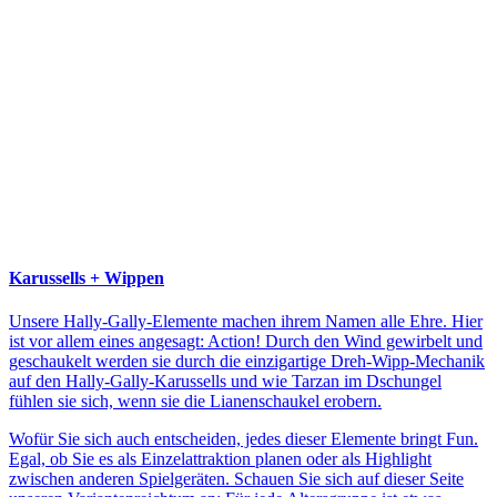
Karussells + Wippen
Unsere Hally-Gally-Elemente machen ihrem Namen alle Ehre. Hier
ist vor allem eines angesagt: Action! Durch den Wind gewirbelt und
geschaukelt werden sie durch die einzigartige Dreh-Wipp-Mechanik
auf den Hally-Gally-Karussells und wie Tarzan im Dschungel
fühlen sie sich, wenn sie die Lianenschaukel erobern.
Wofür Sie sich auch entscheiden, jedes dieser Elemente bringt Fun.
Egal, ob Sie es als Einzelattraktion planen oder als Highlight
zwischen anderen Spielgeräten. Schauen Sie sich auf dieser Seite