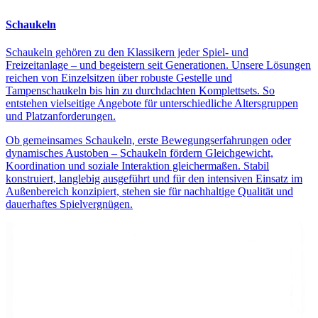
Schaukeln
Schaukeln gehören zu den Klassikern jeder Spiel- und
Freizeitanlage – und begeistern seit Generationen. Unsere Lösungen
reichen von Einzelsitzen über robuste Gestelle und
Tampenschaukeln bis hin zu durchdachten Komplettsets. So
entstehen vielseitige Angebote für unterschiedliche Altersgruppen
und Platzanforderungen.
Ob gemeinsames Schaukeln, erste Bewegungserfahrungen oder
dynamisches Austoben – Schaukeln fördern Gleichgewicht,
Koordination und soziale Interaktion gleichermaßen. Stabil
konstruiert, langlebig ausgeführt und für den intensiven Einsatz im
Außenbereich konzipiert, stehen sie für nachhaltige Qualität und
dauerhaftes Spielvergnügen.