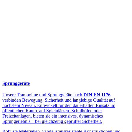
Sprunggeräte
Unsere Trampoline und Sprunggeräte nach
DIN EN 1176
verbinden Bewegung, Sicherheit und langlebige Qualität auf
höchstem Niveau. Entwickelt für den dauerhaften Einsatz im
öffentlichen Raum, auf Spielplätzen, Schulhöfen oder
Freizeitanlagen, bieten sie ein intensives, dynamisches
Sprungerlebnis – bei gleichzeitig geprüfter Sicherheit.
Robuste Materialien, vandalismusresistente Konstruktionen und