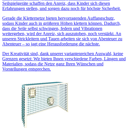
Seilspielgeräte schaffen den Anreiz, dass Kinder sich diesen
Erfahrungen stellen, und sorgen dazu noch für höchste Sicherheit.
Gerade die Kletternetze bieten hervorragenden Auffangschutz,
sodass Kinder auch in größeren Höhen klettern können. Dadurch,
dass die Seile selbst schwingen, federn und Vibrationen
weitergeben, wird der Anreiz, sich auszutoben, noch verstärkt. An
unseren Strickleitern und Tauen arbeiten sie sich von Abenteuer zu
Abenteuer – so jagt eine Herausforderung die nächste.
Der Kreativität sind, dank unserer variantenreichen Auswahl, keine
Grenzen gesetzt: Wir bieten Ihnen verschiedene Farben, Längen und
Materialien, sodass die Netze ganz Ihren Wünschen und
Vorstellungen entsprechen.