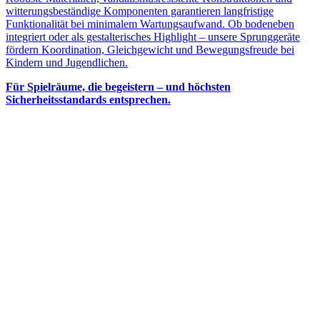
witterungsbeständige Komponenten garantieren langfristige
Funktionalität bei minimalem Wartungsaufwand. Ob bodeneben
integriert oder als gestalterisches Highlight – unsere Sprunggeräte
fördern Koordination, Gleichgewicht und Bewegungsfreude bei
Kindern und Jugendlichen.
Für Spielräume, die begeistern – und höchsten
Sicherheitsstandards entsprechen.