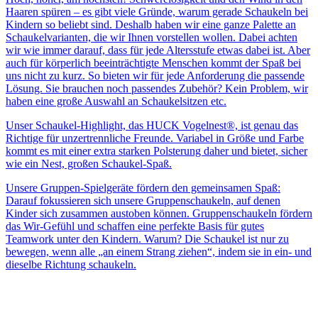
Haaren spüren – es gibt viele Gründe, warum gerade Schaukeln bei
Kindern so beliebt sind. Deshalb haben wir eine ganze Palette an
Schaukelvarianten, die wir Ihnen vorstellen wollen. Dabei achten
wir wie immer darauf, dass für jede Altersstufe etwas dabei ist. Aber
auch für körperlich beeinträchtigte Menschen kommt der Spaß bei
uns nicht zu kurz. So bieten wir für jede Anforderung die passende
Lösung. Sie brauchen noch passendes Zubehör? Kein Problem, wir
haben eine große Auswahl an Schaukelsitzen etc.
Unser Schaukel-Highlight, das HUCK Vogelnest®, ist genau das
Richtige für unzertrennliche Freunde. Variabel in Größe und Farbe
kommt es mit einer extra starken Polsterung daher und bietet, sicher
wie ein Nest, großen Schaukel-Spaß.
Unsere Gruppen-Spielgeräte fördern den gemeinsamen Spaß:
Darauf fokussieren sich unsere Gruppenschaukeln, auf denen
Kinder sich zusammen austoben können. Gruppenschaukeln fördern
das Wir-Gefühl und schaffen eine perfekte Basis für gutes
Teamwork unter den Kindern. Warum? Die Schaukel ist nur zu
bewegen, wenn alle „an einem Strang ziehen“, indem sie in ein- und
dieselbe Richtung schaukeln.