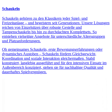
Schaukeln
Schaukeln gehören zu den Klassikern jeder Spiel- und
Freizeitanlage – und begeistern seit Generationen. Unsere Lösungen
reichen von Einzelsitzen über robuste Gestelle und
Tampenschaukeln bis hin zu durchdachten Komplettsets. So
entstehen vielseitige Angebote für unterschiedliche Altersgruppen
und Platzanforderungen.
Ob gemeinsames Schaukeln, erste Bewegungserfahrungen oder
dynamisches Austoben – Schaukeln fördern Gleichgewicht,
Koordination und soziale Interaktion gleichermaßen. Stabil
konstruiert, langlebig ausgeführt und für den intensiven Einsatz im
Außenbereich konzipiert, stehen sie für nachhaltige Qualität und
dauerhaftes Spielvergnügen.