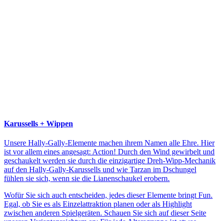
Karussells + Wippen
Unsere Hally-Gally-Elemente machen ihrem Namen alle Ehre. Hier
ist vor allem eines angesagt: Action! Durch den Wind gewirbelt und
geschaukelt werden sie durch die einzigartige Dreh-Wipp-Mechanik
auf den Hally-Gally-Karussells und wie Tarzan im Dschungel
fühlen sie sich, wenn sie die Lianenschaukel erobern.
Wofür Sie sich auch entscheiden, jedes dieser Elemente bringt Fun.
Egal, ob Sie es als Einzelattraktion planen oder als Highlight
zwischen anderen Spielgeräten. Schauen Sie sich auf dieser Seite