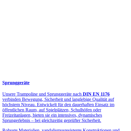
Sprunggeräte
Unsere Trampoline und Sprunggeräte nach
DIN EN 1176
verbinden Bewegung, Sicherheit und langlebige Qualität auf
höchstem Niveau. Entwickelt für den dauerhaften Einsatz im
öffentlichen Raum, auf Spielplätzen, Schulhöfen oder
Freizeitanlagen, bieten sie ein intensives, dynamisches
Sprungerlebnis – bei gleichzeitig geprüfter Sicherheit.
Robuste Materialien, vandalismusresistente Konstruktionen und