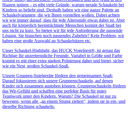
Haaren spüren – es gibt viele Gründe, warum gerade Schaukeln bei
Kindern so beliebt sind. Deshalb haben wir eine ganze Palette an
Schaukelvarianten, die wir Ihnen vorstellen wollen. Dabei achten
wir wie immer darauf, dass für jede Altersstufe etwas dabei ist. Aber
auch für körperlich beeinträchtigte Menschen kommt der Spaß bei
uns nicht zu kurz. So bieten wir für jede Anforderung die passende
Lösung. Sie brauchen noch passendes Zubehör? Kein Problem, wir
haben eine große Auswahl an Schaukelsitzen etc.
Unser Schaukel-Highlight, das HUCK Vogelnest®, ist genau das
Richtige für unzertrennliche Freunde. Variabel in Größe und Farbe
kommt es mit einer extra starken Polsterung daher und bietet, sicher
wie ein Nest, großen Schaukel-Spaß.
Unsere Gruppen-Spielgeräte fördern den gemeinsamen Spaß:
Darauf fokussieren sich unsere Gruppenschaukeln, auf denen
Kinder sich zusammen austoben können. Gruppenschaukeln fördern
das Wir-Gefühl und schaffen eine perfekte Basis für gutes
Teamwork unter den Kindern. Warum? Die Schaukel ist nur zu
bewegen, wenn alle „an einem Strang ziehen“, indem sie in ein- und
dieselbe Richtung schaukeln.