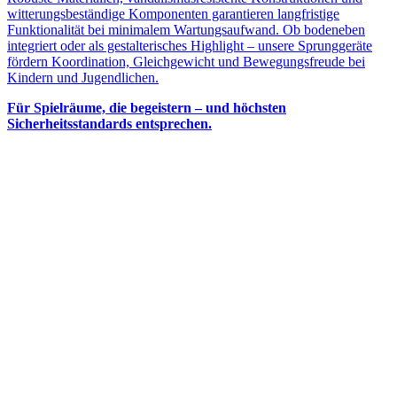
witterungsbeständige Komponenten garantieren langfristige
Funktionalität bei minimalem Wartungsaufwand. Ob bodeneben
integriert oder als gestalterisches Highlight – unsere Sprunggeräte
fördern Koordination, Gleichgewicht und Bewegungsfreude bei
Kindern und Jugendlichen.
Für Spielräume, die begeistern – und höchsten
Sicherheitsstandards entsprechen.