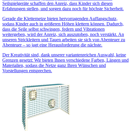
Seilspielgeräte schaffen den Anreiz, dass Kinder sich diesen
Erfahrungen stellen, und sorgen dazu noch für höchste Sicherheit.
Gerade die Kletternetze bieten hervorragenden Auffangschutz,
sodass Kinder auch in größeren Höhen klettern können. Dadurch,
dass die Seile selbst schwingen, federn und Vibrationen
weitergeben, wird der Anreiz, sich auszutoben, noch verstärkt. An
unseren Strickleitern und Tauen arbeiten sie sich von Abenteuer zu
Abenteuer – so jagt eine Herausforderung die nächste.
Der Kreativität sind, dank unserer variantenreichen Auswahl, keine
Grenzen gesetzt: Wir bieten Ihnen verschiedene Farben, Längen und
Materialien, sodass die Netze ganz Ihren Wünschen und
Vorstellungen entsprechen.