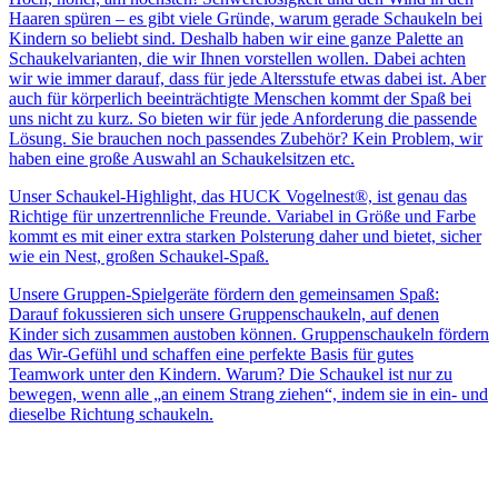
Haaren spüren – es gibt viele Gründe, warum gerade Schaukeln bei
Kindern so beliebt sind. Deshalb haben wir eine ganze Palette an
Schaukelvarianten, die wir Ihnen vorstellen wollen. Dabei achten
wir wie immer darauf, dass für jede Altersstufe etwas dabei ist. Aber
auch für körperlich beeinträchtigte Menschen kommt der Spaß bei
uns nicht zu kurz. So bieten wir für jede Anforderung die passende
Lösung. Sie brauchen noch passendes Zubehör? Kein Problem, wir
haben eine große Auswahl an Schaukelsitzen etc.
Unser Schaukel-Highlight, das HUCK Vogelnest®, ist genau das
Richtige für unzertrennliche Freunde. Variabel in Größe und Farbe
kommt es mit einer extra starken Polsterung daher und bietet, sicher
wie ein Nest, großen Schaukel-Spaß.
Unsere Gruppen-Spielgeräte fördern den gemeinsamen Spaß:
Darauf fokussieren sich unsere Gruppenschaukeln, auf denen
Kinder sich zusammen austoben können. Gruppenschaukeln fördern
das Wir-Gefühl und schaffen eine perfekte Basis für gutes
Teamwork unter den Kindern. Warum? Die Schaukel ist nur zu
bewegen, wenn alle „an einem Strang ziehen“, indem sie in ein- und
dieselbe Richtung schaukeln.