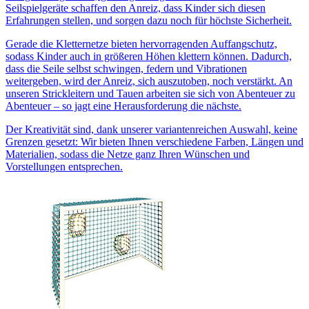
Seilspielgeräte schaffen den Anreiz, dass Kinder sich diesen
Erfahrungen stellen, und sorgen dazu noch für höchste Sicherheit.
Gerade die Kletternetze bieten hervorragenden Auffangschutz,
sodass Kinder auch in größeren Höhen klettern können. Dadurch,
dass die Seile selbst schwingen, federn und Vibrationen
weitergeben, wird der Anreiz, sich auszutoben, noch verstärkt. An
unseren Strickleitern und Tauen arbeiten sie sich von Abenteuer zu
Abenteuer – so jagt eine Herausforderung die nächste.
Der Kreativität sind, dank unserer variantenreichen Auswahl, keine
Grenzen gesetzt: Wir bieten Ihnen verschiedene Farben, Längen und
Materialien, sodass die Netze ganz Ihren Wünschen und
Vorstellungen entsprechen.