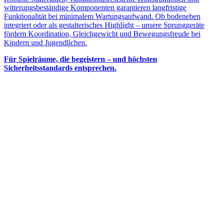
witterungsbeständige Komponenten garantieren langfristige
Funktionalität bei minimalem Wartungsaufwand. Ob bodeneben
integriert oder als gestalterisches Highlight – unsere Sprunggeräte
fördern Koordination, Gleichgewicht und Bewegungsfreude bei
Kindern und Jugendlichen.
Für Spielräume, die begeistern – und höchsten
Sicherheitsstandards entsprechen.