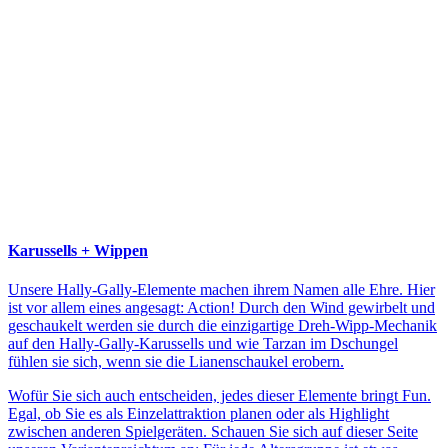
Karussells + Wippen
Unsere Hally-Gally-Elemente machen ihrem Namen alle Ehre. Hier
ist vor allem eines angesagt: Action! Durch den Wind gewirbelt und
geschaukelt werden sie durch die einzigartige Dreh-Wipp-Mechanik
auf den Hally-Gally-Karussells und wie Tarzan im Dschungel
fühlen sie sich, wenn sie die Lianenschaukel erobern.
Wofür Sie sich auch entscheiden, jedes dieser Elemente bringt Fun.
Egal, ob Sie es als Einzelattraktion planen oder als Highlight
zwischen anderen Spielgeräten. Schauen Sie sich auf dieser Seite