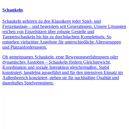
Schaukeln
Schaukeln gehören zu den Klassikern jeder Spiel- und
Freizeitanlage – und begeistern seit Generationen. Unsere Lösungen
reichen von Einzelsitzen über robuste Gestelle und
Tampenschaukeln bis hin zu durchdachten Komplettsets. So
entstehen vielseitige Angebote für unterschiedliche Altersgruppen
und Platzanforderungen.
Ob gemeinsames Schaukeln, erste Bewegungserfahrungen oder
dynamisches Austoben – Schaukeln fördern Gleichgewicht,
Koordination und soziale Interaktion gleichermaßen. Stabil
konstruiert, langlebig ausgeführt und für den intensiven Einsatz im
Außenbereich konzipiert, stehen sie für nachhaltige Qualität und
dauerhaftes Spielvergnügen.