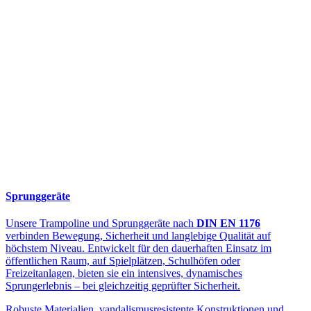
Sprunggeräte
Unsere Trampoline und Sprunggeräte nach
DIN EN 1176
verbinden Bewegung, Sicherheit und langlebige Qualität auf
höchstem Niveau. Entwickelt für den dauerhaften Einsatz im
öffentlichen Raum, auf Spielplätzen, Schulhöfen oder
Freizeitanlagen, bieten sie ein intensives, dynamisches
Sprungerlebnis – bei gleichzeitig geprüfter Sicherheit.
Robuste Materialien, vandalismusresistente Konstruktionen und