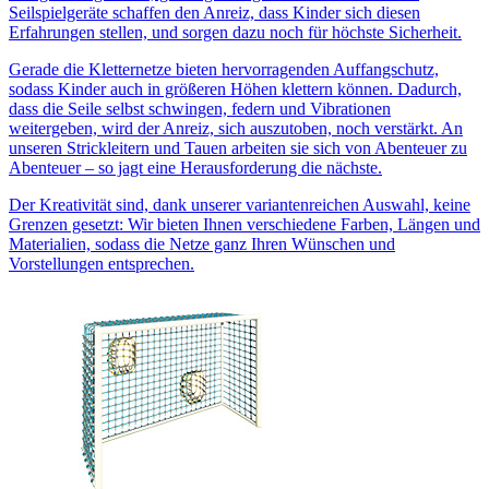
Seilspielgeräte schaffen den Anreiz, dass Kinder sich diesen
Erfahrungen stellen, und sorgen dazu noch für höchste Sicherheit.
Gerade die Kletternetze bieten hervorragenden Auffangschutz,
sodass Kinder auch in größeren Höhen klettern können. Dadurch,
dass die Seile selbst schwingen, federn und Vibrationen
weitergeben, wird der Anreiz, sich auszutoben, noch verstärkt. An
unseren Strickleitern und Tauen arbeiten sie sich von Abenteuer zu
Abenteuer – so jagt eine Herausforderung die nächste.
Der Kreativität sind, dank unserer variantenreichen Auswahl, keine
Grenzen gesetzt: Wir bieten Ihnen verschiedene Farben, Längen und
Materialien, sodass die Netze ganz Ihren Wünschen und
Vorstellungen entsprechen.