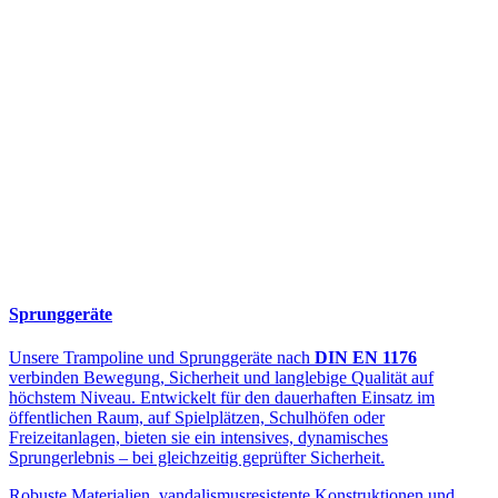
Sprunggeräte
Unsere Trampoline und Sprunggeräte nach
DIN EN 1176
verbinden Bewegung, Sicherheit und langlebige Qualität auf
höchstem Niveau. Entwickelt für den dauerhaften Einsatz im
öffentlichen Raum, auf Spielplätzen, Schulhöfen oder
Freizeitanlagen, bieten sie ein intensives, dynamisches
Sprungerlebnis – bei gleichzeitig geprüfter Sicherheit.
Robuste Materialien, vandalismusresistente Konstruktionen und