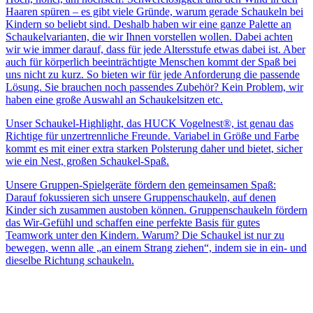
Haaren spüren – es gibt viele Gründe, warum gerade Schaukeln bei
Kindern so beliebt sind. Deshalb haben wir eine ganze Palette an
Schaukelvarianten, die wir Ihnen vorstellen wollen. Dabei achten
wir wie immer darauf, dass für jede Altersstufe etwas dabei ist. Aber
auch für körperlich beeinträchtigte Menschen kommt der Spaß bei
uns nicht zu kurz. So bieten wir für jede Anforderung die passende
Lösung. Sie brauchen noch passendes Zubehör? Kein Problem, wir
haben eine große Auswahl an Schaukelsitzen etc.
Unser Schaukel-Highlight, das HUCK Vogelnest®, ist genau das
Richtige für unzertrennliche Freunde. Variabel in Größe und Farbe
kommt es mit einer extra starken Polsterung daher und bietet, sicher
wie ein Nest, großen Schaukel-Spaß.
Unsere Gruppen-Spielgeräte fördern den gemeinsamen Spaß:
Darauf fokussieren sich unsere Gruppenschaukeln, auf denen
Kinder sich zusammen austoben können. Gruppenschaukeln fördern
das Wir-Gefühl und schaffen eine perfekte Basis für gutes
Teamwork unter den Kindern. Warum? Die Schaukel ist nur zu
bewegen, wenn alle „an einem Strang ziehen“, indem sie in ein- und
dieselbe Richtung schaukeln.