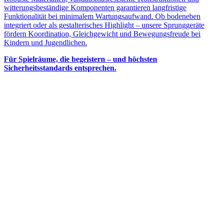
witterungsbeständige Komponenten garantieren langfristige
Funktionalität bei minimalem Wartungsaufwand. Ob bodeneben
integriert oder als gestalterisches Highlight – unsere Sprunggeräte
fördern Koordination, Gleichgewicht und Bewegungsfreude bei
Kindern und Jugendlichen.
Für Spielräume, die begeistern – und höchsten
Sicherheitsstandards entsprechen.