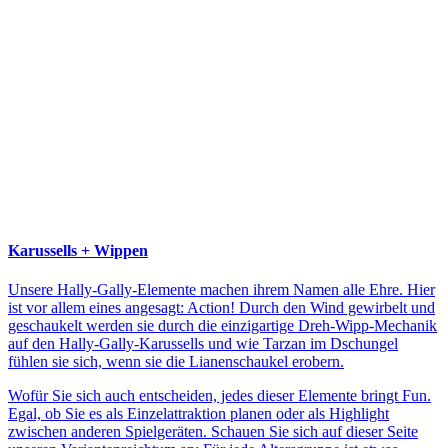
Karussells + Wippen
Unsere Hally-Gally-Elemente machen ihrem Namen alle Ehre. Hier
ist vor allem eines angesagt: Action! Durch den Wind gewirbelt und
geschaukelt werden sie durch die einzigartige Dreh-Wipp-Mechanik
auf den Hally-Gally-Karussells und wie Tarzan im Dschungel
fühlen sie sich, wenn sie die Lianenschaukel erobern.
Wofür Sie sich auch entscheiden, jedes dieser Elemente bringt Fun.
Egal, ob Sie es als Einzelattraktion planen oder als Highlight
zwischen anderen Spielgeräten. Schauen Sie sich auf dieser Seite