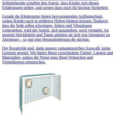
Seilspielgeräte schaffen den Anreiz, dass Kinder sich diesen
Erfahrungen stellen, und sorgen dazu noch für höchste Sicherheit.
Gerade die Kletternetze bieten hervorragenden Auffangschutz,
sodass Kinder auch in größeren Höhen klettern können. Dadurch,
dass die Seile selbst schwingen, federn und Vibrationen
weitergeben, wird der Anreiz, sich auszutoben, noch verstärkt. An
unseren Strickleitern und Tauen arbeiten sie sich von Abenteuer zu
Abenteuer – so jagt eine Herausforderung die nächste.
Der Kreativität sind, dank unserer variantenreichen Auswahl, keine
Grenzen gesetzt: Wir bieten Ihnen verschiedene Farben, Längen und
Materialien, sodass die Netze ganz Ihren Wünschen und
Vorstellungen entsprechen.