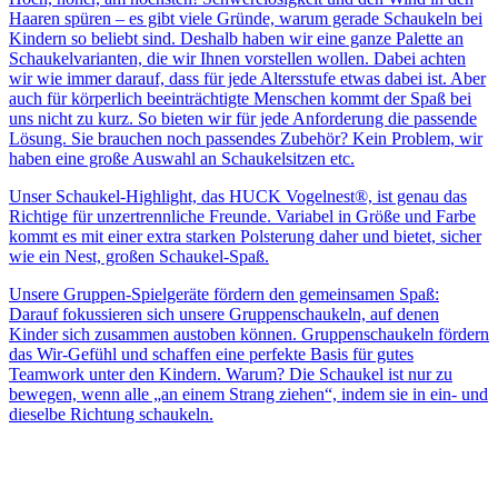
Haaren spüren – es gibt viele Gründe, warum gerade Schaukeln bei
Kindern so beliebt sind. Deshalb haben wir eine ganze Palette an
Schaukelvarianten, die wir Ihnen vorstellen wollen. Dabei achten
wir wie immer darauf, dass für jede Altersstufe etwas dabei ist. Aber
auch für körperlich beeinträchtigte Menschen kommt der Spaß bei
uns nicht zu kurz. So bieten wir für jede Anforderung die passende
Lösung. Sie brauchen noch passendes Zubehör? Kein Problem, wir
haben eine große Auswahl an Schaukelsitzen etc.
Unser Schaukel-Highlight, das HUCK Vogelnest®, ist genau das
Richtige für unzertrennliche Freunde. Variabel in Größe und Farbe
kommt es mit einer extra starken Polsterung daher und bietet, sicher
wie ein Nest, großen Schaukel-Spaß.
Unsere Gruppen-Spielgeräte fördern den gemeinsamen Spaß:
Darauf fokussieren sich unsere Gruppenschaukeln, auf denen
Kinder sich zusammen austoben können. Gruppenschaukeln fördern
das Wir-Gefühl und schaffen eine perfekte Basis für gutes
Teamwork unter den Kindern. Warum? Die Schaukel ist nur zu
bewegen, wenn alle „an einem Strang ziehen“, indem sie in ein- und
dieselbe Richtung schaukeln.