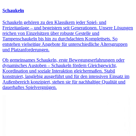
Schaukeln
Schaukeln gehören zu den Klassikern jeder Spiel- und
Freizeitanlage – und begeistern seit Generationen. Unsere Lösungen
reichen von Einzelsitzen über robuste Gestelle und
Tampenschaukeln bis hin zu durchdachten Komplettsets. So
entstehen vielseitige Angebote für unterschiedliche Altersgruppen
und Platzanforderungen.
Ob gemeinsames Schaukeln, erste Bewegungserfahrungen oder
dynamisches Austoben – Schaukeln fördern Gleichgewicht,
Koordination und soziale Interaktion gleichermaßen. Stabil
konstruiert, langlebig ausgeführt und für den intensiven Einsatz im
Außenbereich konzipiert, stehen sie für nachhaltige Qualität und
dauerhaftes Spielvergnügen.