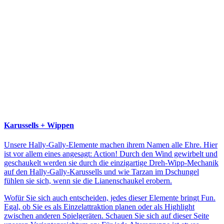
Karussells + Wippen
Unsere Hally-Gally-Elemente machen ihrem Namen alle Ehre. Hier
ist vor allem eines angesagt: Action! Durch den Wind gewirbelt und
geschaukelt werden sie durch die einzigartige Dreh-Wipp-Mechanik
auf den Hally-Gally-Karussells und wie Tarzan im Dschungel
fühlen sie sich, wenn sie die Lianenschaukel erobern.
Wofür Sie sich auch entscheiden, jedes dieser Elemente bringt Fun.
Egal, ob Sie es als Einzelattraktion planen oder als Highlight
zwischen anderen Spielgeräten. Schauen Sie sich auf dieser Seite