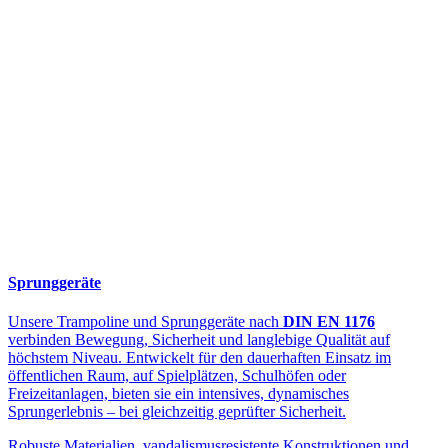
Sprunggeräte
Unsere Trampoline und Sprunggeräte nach
DIN EN 1176
verbinden Bewegung, Sicherheit und langlebige Qualität auf
höchstem Niveau. Entwickelt für den dauerhaften Einsatz im
öffentlichen Raum, auf Spielplätzen, Schulhöfen oder
Freizeitanlagen, bieten sie ein intensives, dynamisches
Sprungerlebnis – bei gleichzeitig geprüfter Sicherheit.
Robuste Materialien, vandalismusresistente Konstruktionen und