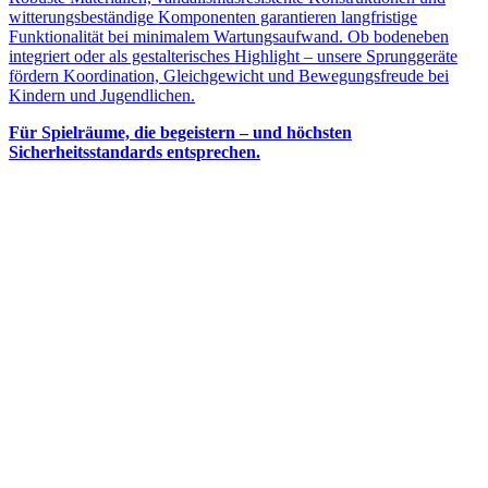
witterungsbeständige Komponenten garantieren langfristige
Funktionalität bei minimalem Wartungsaufwand. Ob bodeneben
integriert oder als gestalterisches Highlight – unsere Sprunggeräte
fördern Koordination, Gleichgewicht und Bewegungsfreude bei
Kindern und Jugendlichen.
Für Spielräume, die begeistern – und höchsten
Sicherheitsstandards entsprechen.