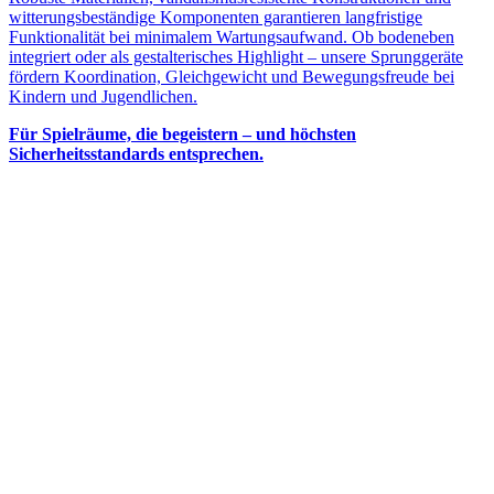
witterungsbeständige Komponenten garantieren langfristige
Funktionalität bei minimalem Wartungsaufwand. Ob bodeneben
integriert oder als gestalterisches Highlight – unsere Sprunggeräte
fördern Koordination, Gleichgewicht und Bewegungsfreude bei
Kindern und Jugendlichen.
Für Spielräume, die begeistern – und höchsten
Sicherheitsstandards entsprechen.