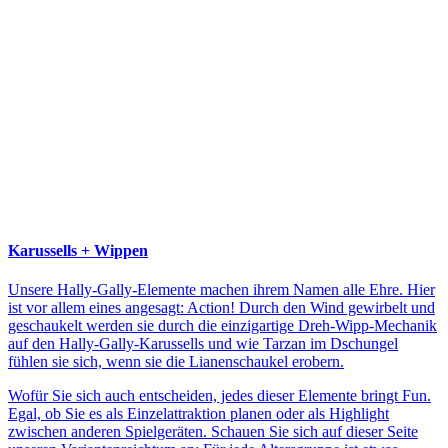
Karussells + Wippen
Unsere Hally-Gally-Elemente machen ihrem Namen alle Ehre. Hier
ist vor allem eines angesagt: Action! Durch den Wind gewirbelt und
geschaukelt werden sie durch die einzigartige Dreh-Wipp-Mechanik
auf den Hally-Gally-Karussells und wie Tarzan im Dschungel
fühlen sie sich, wenn sie die Lianenschaukel erobern.
Wofür Sie sich auch entscheiden, jedes dieser Elemente bringt Fun.
Egal, ob Sie es als Einzelattraktion planen oder als Highlight
zwischen anderen Spielgeräten. Schauen Sie sich auf dieser Seite