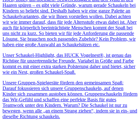
Haaren spüren – es gibt viele Gründe, warum gerade Schaukeln bei
Kindern so beliebt sind. Deshalb haben wir eine ganze Palette an
Schaukelvarianten, die wir Ihnen vorstellen wollen. Dabei achten
wir wie immer darauf, dass für jede Altersstufe etwas dabei ist. Aber
auch für körperlich beeinträchtigte Menschen kommt der Spaß bei
uns nicht zu kurz. So bieten wir für jede Anforderung die passende
Lösung. Sie brauchen noch passendes Zubehör? Kein Problem, wir
haben eine große Auswahl an Schaukelsitzen etc.
Unser Schaukel-Highlight, das HUCK Vogelnest®, ist genau das
Richtige für unzertrennliche Freunde. Variabel in Größe und Farbe
kommt es mit einer extra starken Polsterung daher und bietet, sicher
wie ein Nest, großen Schaukel-Spaß.
Unsere Gruppen-Spielgeräte fördern den gemeinsamen Spaß:
Darauf fokussieren sich unsere Gruppenschaukeln, auf denen
Kinder sich zusammen austoben können. Gruppenschaukeln fördern
das Wir-Gefühl und schaffen eine perfekte Basis für gutes
Teamwork unter den Kindern. Warum? Die Schaukel ist nur zu
bewegen, wenn alle „an einem Strang ziehen“, indem sie in ein- und
dieselbe Richtung schaukeln.