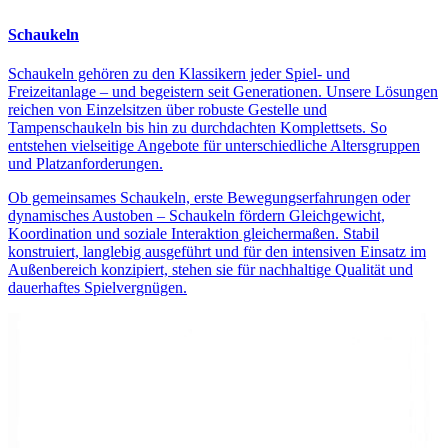
Schaukeln
Schaukeln gehören zu den Klassikern jeder Spiel- und
Freizeitanlage – und begeistern seit Generationen. Unsere Lösungen
reichen von Einzelsitzen über robuste Gestelle und
Tampenschaukeln bis hin zu durchdachten Komplettsets. So
entstehen vielseitige Angebote für unterschiedliche Altersgruppen
und Platzanforderungen.
Ob gemeinsames Schaukeln, erste Bewegungserfahrungen oder
dynamisches Austoben – Schaukeln fördern Gleichgewicht,
Koordination und soziale Interaktion gleichermaßen. Stabil
konstruiert, langlebig ausgeführt und für den intensiven Einsatz im
Außenbereich konzipiert, stehen sie für nachhaltige Qualität und
dauerhaftes Spielvergnügen.