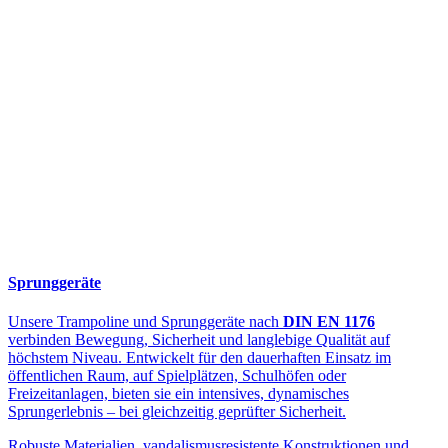
Sprunggeräte
Unsere Trampoline und Sprunggeräte nach
DIN EN 1176
verbinden Bewegung, Sicherheit und langlebige Qualität auf
höchstem Niveau. Entwickelt für den dauerhaften Einsatz im
öffentlichen Raum, auf Spielplätzen, Schulhöfen oder
Freizeitanlagen, bieten sie ein intensives, dynamisches
Sprungerlebnis – bei gleichzeitig geprüfter Sicherheit.
Robuste Materialien, vandalismusresistente Konstruktionen und