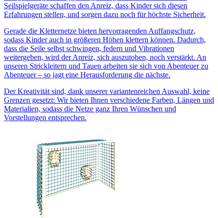
Seilspielgeräte schaffen den Anreiz, dass Kinder sich diesen
Erfahrungen stellen, und sorgen dazu noch für höchste Sicherheit.
Gerade die Kletternetze bieten hervorragenden Auffangschutz,
sodass Kinder auch in größeren Höhen klettern können. Dadurch,
dass die Seile selbst schwingen, federn und Vibrationen
weitergeben, wird der Anreiz, sich auszutoben, noch verstärkt. An
unseren Strickleitern und Tauen arbeiten sie sich von Abenteuer zu
Abenteuer – so jagt eine Herausforderung die nächste.
Der Kreativität sind, dank unserer variantenreichen Auswahl, keine
Grenzen gesetzt: Wir bieten Ihnen verschiedene Farben, Längen und
Materialien, sodass die Netze ganz Ihren Wünschen und
Vorstellungen entsprechen.