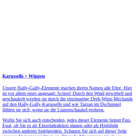
Karussells + Wippen
Unsere Hally-Gally-Elemente machen ihrem Namen alle Ehre. Hier
ist vor allem eines angesagt: Action! Durch den Wind gewirbelt und
geschaukelt werden sie durch die einzigartige Dreh-Wipp-Mechanik
auf den Hally-Gally-Karussells und wie Tarzan im Dschungel
fühlen sie sich, wenn sie die Lianenschaukel erobern.
Wofür Sie sich auch entscheiden, jedes dieser Elemente bringt Fun.
Egal, ob Sie es als Einzelattraktion planen oder als Highlight
zwischen anderen Spielgeräten. Schauen Sie sich auf dieser Seite