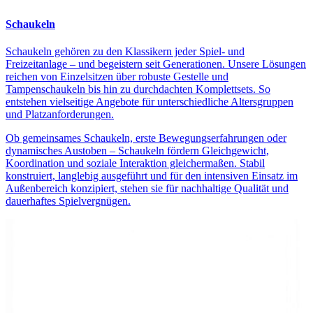
Schaukeln
Schaukeln gehören zu den Klassikern jeder Spiel- und
Freizeitanlage – und begeistern seit Generationen. Unsere Lösungen
reichen von Einzelsitzen über robuste Gestelle und
Tampenschaukeln bis hin zu durchdachten Komplettsets. So
entstehen vielseitige Angebote für unterschiedliche Altersgruppen
und Platzanforderungen.
Ob gemeinsames Schaukeln, erste Bewegungserfahrungen oder
dynamisches Austoben – Schaukeln fördern Gleichgewicht,
Koordination und soziale Interaktion gleichermaßen. Stabil
konstruiert, langlebig ausgeführt und für den intensiven Einsatz im
Außenbereich konzipiert, stehen sie für nachhaltige Qualität und
dauerhaftes Spielvergnügen.