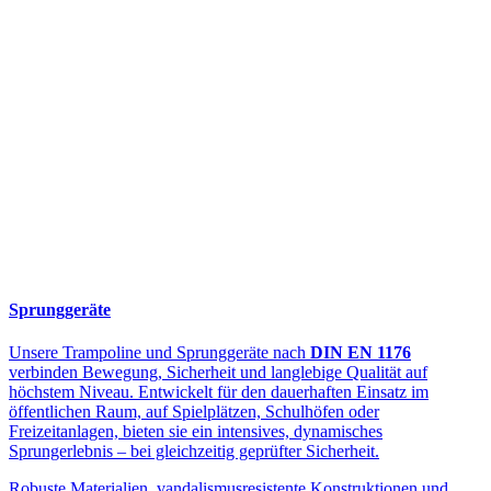
Sprunggeräte
Unsere Trampoline und Sprunggeräte nach
DIN EN 1176
verbinden Bewegung, Sicherheit und langlebige Qualität auf
höchstem Niveau. Entwickelt für den dauerhaften Einsatz im
öffentlichen Raum, auf Spielplätzen, Schulhöfen oder
Freizeitanlagen, bieten sie ein intensives, dynamisches
Sprungerlebnis – bei gleichzeitig geprüfter Sicherheit.
Robuste Materialien, vandalismusresistente Konstruktionen und