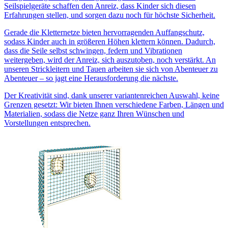
Seilspielgeräte schaffen den Anreiz, dass Kinder sich diesen
Erfahrungen stellen, und sorgen dazu noch für höchste Sicherheit.
Gerade die Kletternetze bieten hervorragenden Auffangschutz,
sodass Kinder auch in größeren Höhen klettern können. Dadurch,
dass die Seile selbst schwingen, federn und Vibrationen
weitergeben, wird der Anreiz, sich auszutoben, noch verstärkt. An
unseren Strickleitern und Tauen arbeiten sie sich von Abenteuer zu
Abenteuer – so jagt eine Herausforderung die nächste.
Der Kreativität sind, dank unserer variantenreichen Auswahl, keine
Grenzen gesetzt: Wir bieten Ihnen verschiedene Farben, Längen und
Materialien, sodass die Netze ganz Ihren Wünschen und
Vorstellungen entsprechen.