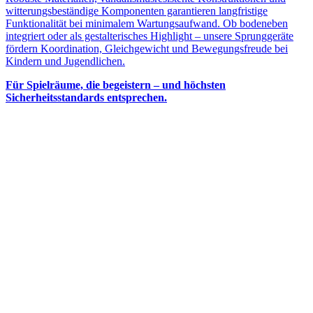
witterungsbeständige Komponenten garantieren langfristige
Funktionalität bei minimalem Wartungsaufwand. Ob bodeneben
integriert oder als gestalterisches Highlight – unsere Sprunggeräte
fördern Koordination, Gleichgewicht und Bewegungsfreude bei
Kindern und Jugendlichen.
Für Spielräume, die begeistern – und höchsten
Sicherheitsstandards entsprechen.