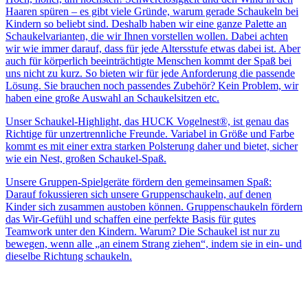
Haaren spüren – es gibt viele Gründe, warum gerade Schaukeln bei
Kindern so beliebt sind. Deshalb haben wir eine ganze Palette an
Schaukelvarianten, die wir Ihnen vorstellen wollen. Dabei achten
wir wie immer darauf, dass für jede Altersstufe etwas dabei ist. Aber
auch für körperlich beeinträchtigte Menschen kommt der Spaß bei
uns nicht zu kurz. So bieten wir für jede Anforderung die passende
Lösung. Sie brauchen noch passendes Zubehör? Kein Problem, wir
haben eine große Auswahl an Schaukelsitzen etc.
Unser Schaukel-Highlight, das HUCK Vogelnest®, ist genau das
Richtige für unzertrennliche Freunde. Variabel in Größe und Farbe
kommt es mit einer extra starken Polsterung daher und bietet, sicher
wie ein Nest, großen Schaukel-Spaß.
Unsere Gruppen-Spielgeräte fördern den gemeinsamen Spaß:
Darauf fokussieren sich unsere Gruppenschaukeln, auf denen
Kinder sich zusammen austoben können. Gruppenschaukeln fördern
das Wir-Gefühl und schaffen eine perfekte Basis für gutes
Teamwork unter den Kindern. Warum? Die Schaukel ist nur zu
bewegen, wenn alle „an einem Strang ziehen“, indem sie in ein- und
dieselbe Richtung schaukeln.