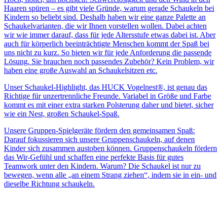
Haaren spüren – es gibt viele Gründe, warum gerade Schaukeln bei
Kindern so beliebt sind. Deshalb haben wir eine ganze Palette an
Schaukelvarianten, die wir Ihnen vorstellen wollen. Dabei achten
wir wie immer darauf, dass für jede Altersstufe etwas dabei ist. Aber
auch für körperlich beeinträchtigte Menschen kommt der Spaß bei
uns nicht zu kurz. So bieten wir für jede Anforderung die passende
Lösung. Sie brauchen noch passendes Zubehör? Kein Problem, wir
haben eine große Auswahl an Schaukelsitzen etc.
Unser Schaukel-Highlight, das HUCK Vogelnest®, ist genau das
Richtige für unzertrennliche Freunde. Variabel in Größe und Farbe
kommt es mit einer extra starken Polsterung daher und bietet, sicher
wie ein Nest, großen Schaukel-Spaß.
Unsere Gruppen-Spielgeräte fördern den gemeinsamen Spaß:
Darauf fokussieren sich unsere Gruppenschaukeln, auf denen
Kinder sich zusammen austoben können. Gruppenschaukeln fördern
das Wir-Gefühl und schaffen eine perfekte Basis für gutes
Teamwork unter den Kindern. Warum? Die Schaukel ist nur zu
bewegen, wenn alle „an einem Strang ziehen“, indem sie in ein- und
dieselbe Richtung schaukeln.