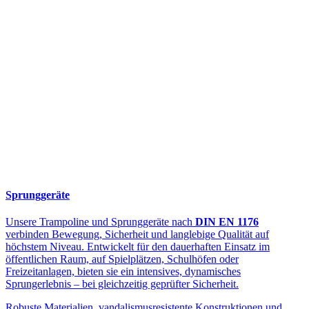
Sprunggeräte
Unsere Trampoline und Sprunggeräte nach
DIN EN 1176
verbinden Bewegung, Sicherheit und langlebige Qualität auf
höchstem Niveau. Entwickelt für den dauerhaften Einsatz im
öffentlichen Raum, auf Spielplätzen, Schulhöfen oder
Freizeitanlagen, bieten sie ein intensives, dynamisches
Sprungerlebnis – bei gleichzeitig geprüfter Sicherheit.
Robuste Materialien, vandalismusresistente Konstruktionen und