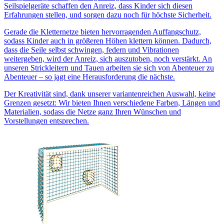
Seilspielgeräte schaffen den Anreiz, dass Kinder sich diesen
Erfahrungen stellen, und sorgen dazu noch für höchste Sicherheit.
Gerade die Kletternetze bieten hervorragenden Auffangschutz,
sodass Kinder auch in größeren Höhen klettern können. Dadurch,
dass die Seile selbst schwingen, federn und Vibrationen
weitergeben, wird der Anreiz, sich auszutoben, noch verstärkt. An
unseren Strickleitern und Tauen arbeiten sie sich von Abenteuer zu
Abenteuer – so jagt eine Herausforderung die nächste.
Der Kreativität sind, dank unserer variantenreichen Auswahl, keine
Grenzen gesetzt: Wir bieten Ihnen verschiedene Farben, Längen und
Materialien, sodass die Netze ganz Ihren Wünschen und
Vorstellungen entsprechen.