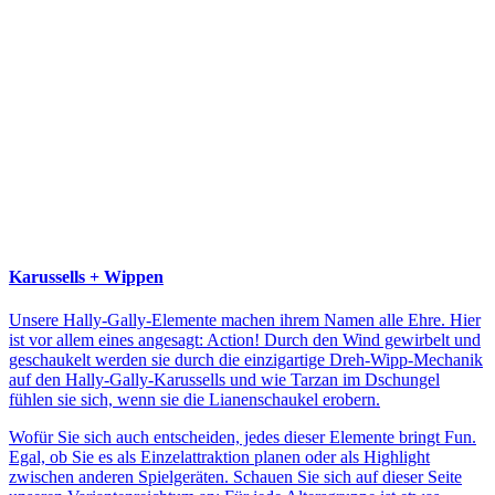
Karussells + Wippen
Unsere Hally-Gally-Elemente machen ihrem Namen alle Ehre. Hier
ist vor allem eines angesagt: Action! Durch den Wind gewirbelt und
geschaukelt werden sie durch die einzigartige Dreh-Wipp-Mechanik
auf den Hally-Gally-Karussells und wie Tarzan im Dschungel
fühlen sie sich, wenn sie die Lianenschaukel erobern.
Wofür Sie sich auch entscheiden, jedes dieser Elemente bringt Fun.
Egal, ob Sie es als Einzelattraktion planen oder als Highlight
zwischen anderen Spielgeräten. Schauen Sie sich auf dieser Seite