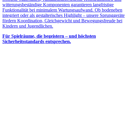
witterungsbeständige Komponenten garantieren langfristige
Funktionalität bei minimalem Wartungsaufwand. Ob bodeneben
integriert oder als gestalterisches Highlight – unsere Sprunggeräte
fördern Koordination, Gleichgewicht und Bewegungsfreude bei
Kindern und Jugendlichen.
Für Spielräume, die begeistern – und höchsten
Sicherheitsstandards entsprechen.