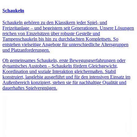
Schaukeln
Schaukeln gehören zu den Klassikern jeder Spiel- und
Freizeitanlage – und begeistern seit Generationen. Unsere Lösungen
reichen von Einzelsitzen über robuste Gestelle und
Tampenschaukeln bis hin zu durchdachten Komplettsets. So
entstehen vielseitige Angebote für unterschiedliche Altersgruppen
und Platzanforderungen.
Ob gemeinsames Schaukeln, erste Bewegungserfahrungen oder
dynamisches Austoben – Schaukeln fördern Gleichgewicht,
Koordination und soziale Interaktion gleichermaßen. Stabil
konstruiert, langlebig ausgeführt und für den intensiven Einsatz im
Außenbereich konzipiert, stehen sie für nachhaltige Qualität und
dauerhaftes Spielvergnügen.