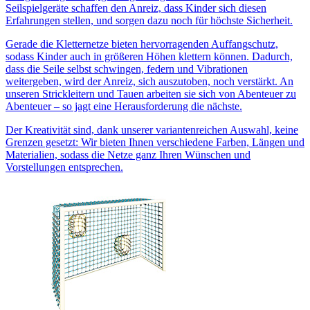
Seilspielgeräte schaffen den Anreiz, dass Kinder sich diesen
Erfahrungen stellen, und sorgen dazu noch für höchste Sicherheit.
Gerade die Kletternetze bieten hervorragenden Auffangschutz,
sodass Kinder auch in größeren Höhen klettern können. Dadurch,
dass die Seile selbst schwingen, federn und Vibrationen
weitergeben, wird der Anreiz, sich auszutoben, noch verstärkt. An
unseren Strickleitern und Tauen arbeiten sie sich von Abenteuer zu
Abenteuer – so jagt eine Herausforderung die nächste.
Der Kreativität sind, dank unserer variantenreichen Auswahl, keine
Grenzen gesetzt: Wir bieten Ihnen verschiedene Farben, Längen und
Materialien, sodass die Netze ganz Ihren Wünschen und
Vorstellungen entsprechen.