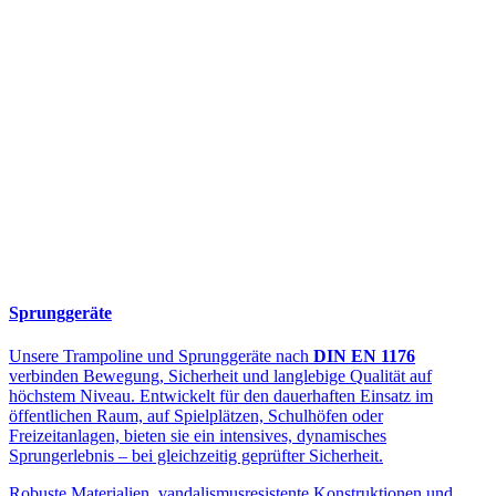
Sprunggeräte
Unsere Trampoline und Sprunggeräte nach
DIN EN 1176
verbinden Bewegung, Sicherheit und langlebige Qualität auf
höchstem Niveau. Entwickelt für den dauerhaften Einsatz im
öffentlichen Raum, auf Spielplätzen, Schulhöfen oder
Freizeitanlagen, bieten sie ein intensives, dynamisches
Sprungerlebnis – bei gleichzeitig geprüfter Sicherheit.
Robuste Materialien, vandalismusresistente Konstruktionen und