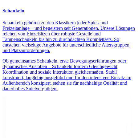
Schaukeln
Schaukeln gehören zu den Klassikern jeder Spiel- und
Freizeitanlage – und begeistern seit Generationen. Unsere Lösungen
reichen von Einzelsitzen über robuste Gestelle und
Tampenschaukeln bis hin zu durchdachten Komplettsets. So
entstehen vielseitige Angebote für unterschiedliche Altersgruppen
und Platzanforderungen.
Ob gemeinsames Schaukeln, erste Bewegungserfahrungen oder
dynamisches Austoben – Schaukeln fördern Gleichgewicht,
Koordination und soziale Interaktion gleichermaßen. Stabil
konstruiert, langlebig ausgeführt und für den intensiven Einsatz im
Außenbereich konzipiert, stehen sie für nachhaltige Qualität und
dauerhaftes Spielvergnügen.