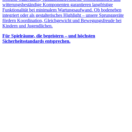
witterungsbeständige Komponenten garantieren langfristige
Funktionalität bei minimalem Wartungsaufwand. Ob bodeneben
integriert oder als gestalterisches Highlight – unsere Sprunggeräte
fördern Koordination, Gleichgewicht und Bewegungsfreude bei
Kindern und Jugendlichen.
Für Spielräume, die begeistern – und höchsten
Sicherheitsstandards entsprechen.