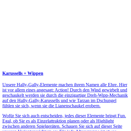
Karussells + Wippen
Unsere Hally-Gally-Elemente machen ihrem Namen alle Ehre. Hier
ist vor allem eines angesagt: Action! Durch den Wind gewirbelt und
geschaukelt werden sie durch die einzigartige Dreh-Wipp-Mechanik
auf den Hally-Gally-Karussells und wie Tarzan im Dschungel
fühlen sie sich, wenn sie die Lianenschaukel erobern.
Wofür Sie sich auch entscheiden, jedes dieser Elemente bringt Fun.
Egal, ob Sie es als Einzelattraktion planen oder als Highlight
zwischen anderen Spielgeräten. Schauen Sie sich auf dieser Seite