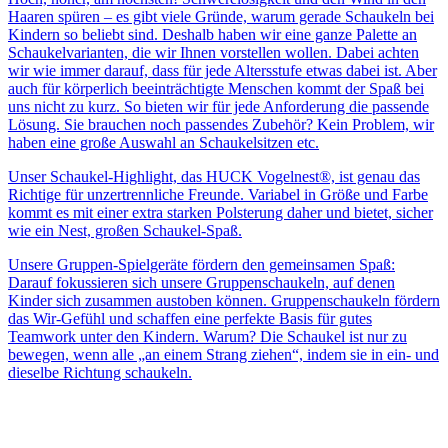
Haaren spüren – es gibt viele Gründe, warum gerade Schaukeln bei
Kindern so beliebt sind. Deshalb haben wir eine ganze Palette an
Schaukelvarianten, die wir Ihnen vorstellen wollen. Dabei achten
wir wie immer darauf, dass für jede Altersstufe etwas dabei ist. Aber
auch für körperlich beeinträchtigte Menschen kommt der Spaß bei
uns nicht zu kurz. So bieten wir für jede Anforderung die passende
Lösung. Sie brauchen noch passendes Zubehör? Kein Problem, wir
haben eine große Auswahl an Schaukelsitzen etc.
Unser Schaukel-Highlight, das HUCK Vogelnest®, ist genau das
Richtige für unzertrennliche Freunde. Variabel in Größe und Farbe
kommt es mit einer extra starken Polsterung daher und bietet, sicher
wie ein Nest, großen Schaukel-Spaß.
Unsere Gruppen-Spielgeräte fördern den gemeinsamen Spaß:
Darauf fokussieren sich unsere Gruppenschaukeln, auf denen
Kinder sich zusammen austoben können. Gruppenschaukeln fördern
das Wir-Gefühl und schaffen eine perfekte Basis für gutes
Teamwork unter den Kindern. Warum? Die Schaukel ist nur zu
bewegen, wenn alle „an einem Strang ziehen“, indem sie in ein- und
dieselbe Richtung schaukeln.