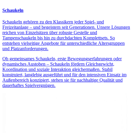
Schaukeln
Schaukeln gehören zu den Klassikern jeder Spiel- und
Freizeitanlage – und begeistern seit Generationen. Unsere Lösungen
reichen von Einzelsitzen über robuste Gestelle und
Tampenschaukeln bis hin zu durchdachten Komplettsets. So
entstehen vielseitige Angebote für unterschiedliche Altersgruppen
und Platzanforderungen.
Ob gemeinsames Schaukeln, erste Bewegungserfahrungen oder
dynamisches Austoben – Schaukeln fördern Gleichgewicht,
Koordination und soziale Interaktion gleichermaßen. Stabil
konstruiert, langlebig ausgeführt und für den intensiven Einsatz im
Außenbereich konzipiert, stehen sie für nachhaltige Qualität und
dauerhaftes Spielvergnügen.