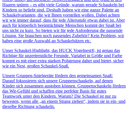
Haaren spüren – es gibt viele Gründe, warum gerade Schaukeln bei
Kindern so beliebt sind. Deshalb haben wir eine ganze Palette an
Schaukelvarianten, die wir Ihnen vorstellen wollen. Dabei achten
wir wie immer darauf, dass für jede Altersstufe etwas dabei ist. Aber
auch für körperlich beeinträchtigte Menschen kommt der Spaß bei
uns nicht zu kurz. So bieten wir für jede Anforderung die passende
Lösung. Sie brauchen noch passendes Zubehör? Kein Problem, wir
haben eine große Auswahl an Schaukelsitzen etc.
Unser Schaukel-Highlight, das HUCK Vogelnest®, ist genau das
Richtige für unzertrennliche Freunde. Variabel in Größe und Farbe
kommt es mit einer extra starken Polsterung daher und bietet, sicher
wie ein Nest, großen Schaukel-Spaß.
Unsere Gruppen-Spielgeräte fördern den gemeinsamen Spaß:
Darauf fokussieren sich unsere Gruppenschaukeln, auf denen
Kinder sich zusammen austoben können. Gruppenschaukeln fördern
das Wir-Gefühl und schaffen eine perfekte Basis für gutes
Teamwork unter den Kindern. Warum? Die Schaukel ist nur zu
bewegen, wenn alle „an einem Strang ziehen“, indem sie in ein- und
dieselbe Richtung schaukeln.