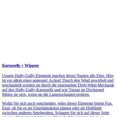
Karussells + Wippen
Unsere Hally-Gally-Elemente machen ihrem Namen alle Ehre. Hier
ist vor allem eines angesagt: Action! Durch den Wind gewirbelt und
geschaukelt werden sie durch die einzigartige Dreh-Wipp-Mechanik
auf den Hally-Gally-Karussells und wie Tarzan im Dschungel
fühlen sie sich, wenn sie die Lianenschaukel erobern.
Wofür Sie sich auch entscheiden, jedes dieser Elemente bringt Fun.
Egal, ob Sie es als Einzelattraktion planen oder als Highlight
zwischen anderen Spielgeräten. Schauen Sie sich auf dieser Seite