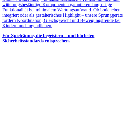
witterungsbeständige Komponenten garantieren langfristige
Funktionalität bei minimalem Wartungsaufwand. Ob bodeneben
integriert oder als gestalterisches Highlight – unsere Sprunggeräte
fördern Koordination, Gleichgewicht und Bewegungsfreude bei
Kindern und Jugendlichen.
Für Spielräume, die begeistern – und höchsten
Sicherheitsstandards entsprechen.