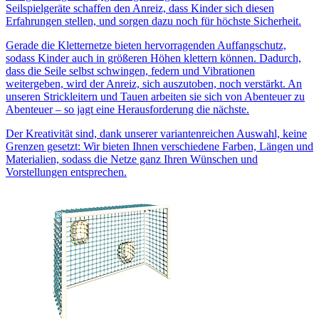
Seilspielgeräte schaffen den Anreiz, dass Kinder sich diesen
Erfahrungen stellen, und sorgen dazu noch für höchste Sicherheit.
Gerade die Kletternetze bieten hervorragenden Auffangschutz,
sodass Kinder auch in größeren Höhen klettern können. Dadurch,
dass die Seile selbst schwingen, federn und Vibrationen
weitergeben, wird der Anreiz, sich auszutoben, noch verstärkt. An
unseren Strickleitern und Tauen arbeiten sie sich von Abenteuer zu
Abenteuer – so jagt eine Herausforderung die nächste.
Der Kreativität sind, dank unserer variantenreichen Auswahl, keine
Grenzen gesetzt: Wir bieten Ihnen verschiedene Farben, Längen und
Materialien, sodass die Netze ganz Ihren Wünschen und
Vorstellungen entsprechen.