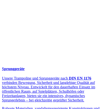
Sprunggeräte
Unsere Trampoline und Sprunggeräte nach
DIN EN 1176
verbinden Bewegung, Sicherheit und langlebige Qualität auf
höchstem Niveau. Entwickelt für den dauerhaften Einsatz im
öffentlichen Raum, auf Spielplätzen, Schulhöfen oder
Freizeitanlagen, bieten sie ein intensives, dynamisches
Sprungerlebnis – bei gleichzeitig geprüfter Sicherheit.
Robuste Materialien, vandalismusresistente Konstruktionen und