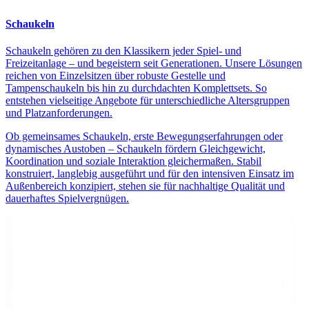
Schaukeln
Schaukeln gehören zu den Klassikern jeder Spiel- und
Freizeitanlage – und begeistern seit Generationen. Unsere Lösungen
reichen von Einzelsitzen über robuste Gestelle und
Tampenschaukeln bis hin zu durchdachten Komplettsets. So
entstehen vielseitige Angebote für unterschiedliche Altersgruppen
und Platzanforderungen.
Ob gemeinsames Schaukeln, erste Bewegungserfahrungen oder
dynamisches Austoben – Schaukeln fördern Gleichgewicht,
Koordination und soziale Interaktion gleichermaßen. Stabil
konstruiert, langlebig ausgeführt und für den intensiven Einsatz im
Außenbereich konzipiert, stehen sie für nachhaltige Qualität und
dauerhaftes Spielvergnügen.