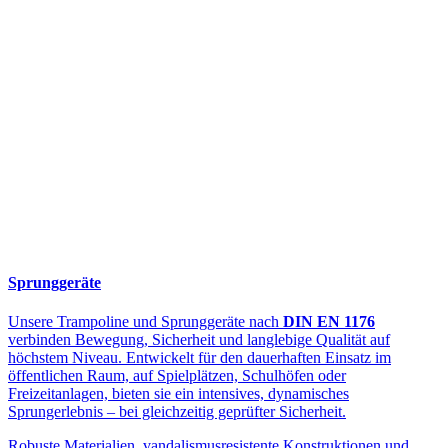
Sprunggeräte
Unsere Trampoline und Sprunggeräte nach
DIN EN 1176
verbinden Bewegung, Sicherheit und langlebige Qualität auf
höchstem Niveau. Entwickelt für den dauerhaften Einsatz im
öffentlichen Raum, auf Spielplätzen, Schulhöfen oder
Freizeitanlagen, bieten sie ein intensives, dynamisches
Sprungerlebnis – bei gleichzeitig geprüfter Sicherheit.
Robuste Materialien, vandalismusresistente Konstruktionen und