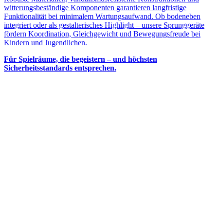
witterungsbeständige Komponenten garantieren langfristige
Funktionalität bei minimalem Wartungsaufwand. Ob bodeneben
integriert oder als gestalterisches Highlight – unsere Sprunggeräte
fördern Koordination, Gleichgewicht und Bewegungsfreude bei
Kindern und Jugendlichen.
Für Spielräume, die begeistern – und höchsten
Sicherheitsstandards entsprechen.