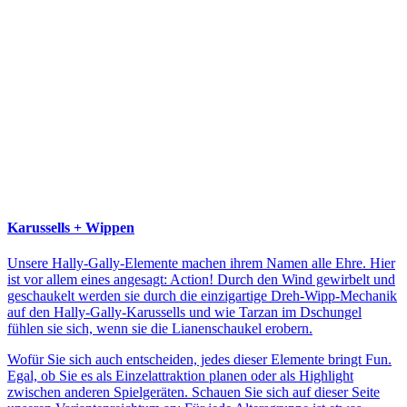
Karussells + Wippen
Unsere Hally-Gally-Elemente machen ihrem Namen alle Ehre. Hier
ist vor allem eines angesagt: Action! Durch den Wind gewirbelt und
geschaukelt werden sie durch die einzigartige Dreh-Wipp-Mechanik
auf den Hally-Gally-Karussells und wie Tarzan im Dschungel
fühlen sie sich, wenn sie die Lianenschaukel erobern.
Wofür Sie sich auch entscheiden, jedes dieser Elemente bringt Fun.
Egal, ob Sie es als Einzelattraktion planen oder als Highlight
zwischen anderen Spielgeräten. Schauen Sie sich auf dieser Seite