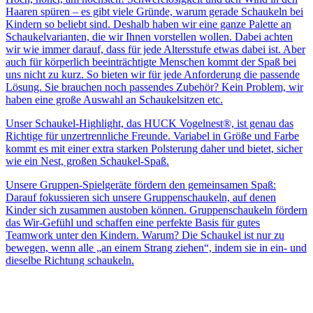
Haaren spüren – es gibt viele Gründe, warum gerade Schaukeln bei
Kindern so beliebt sind. Deshalb haben wir eine ganze Palette an
Schaukelvarianten, die wir Ihnen vorstellen wollen. Dabei achten
wir wie immer darauf, dass für jede Altersstufe etwas dabei ist. Aber
auch für körperlich beeinträchtigte Menschen kommt der Spaß bei
uns nicht zu kurz. So bieten wir für jede Anforderung die passende
Lösung. Sie brauchen noch passendes Zubehör? Kein Problem, wir
haben eine große Auswahl an Schaukelsitzen etc.
Unser Schaukel-Highlight, das HUCK Vogelnest®, ist genau das
Richtige für unzertrennliche Freunde. Variabel in Größe und Farbe
kommt es mit einer extra starken Polsterung daher und bietet, sicher
wie ein Nest, großen Schaukel-Spaß.
Unsere Gruppen-Spielgeräte fördern den gemeinsamen Spaß:
Darauf fokussieren sich unsere Gruppenschaukeln, auf denen
Kinder sich zusammen austoben können. Gruppenschaukeln fördern
das Wir-Gefühl und schaffen eine perfekte Basis für gutes
Teamwork unter den Kindern. Warum? Die Schaukel ist nur zu
bewegen, wenn alle „an einem Strang ziehen“, indem sie in ein- und
dieselbe Richtung schaukeln.