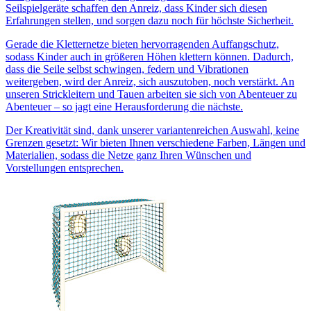
Seilspielgeräte schaffen den Anreiz, dass Kinder sich diesen
Erfahrungen stellen, und sorgen dazu noch für höchste Sicherheit.
Gerade die Kletternetze bieten hervorragenden Auffangschutz,
sodass Kinder auch in größeren Höhen klettern können. Dadurch,
dass die Seile selbst schwingen, federn und Vibrationen
weitergeben, wird der Anreiz, sich auszutoben, noch verstärkt. An
unseren Strickleitern und Tauen arbeiten sie sich von Abenteuer zu
Abenteuer – so jagt eine Herausforderung die nächste.
Der Kreativität sind, dank unserer variantenreichen Auswahl, keine
Grenzen gesetzt: Wir bieten Ihnen verschiedene Farben, Längen und
Materialien, sodass die Netze ganz Ihren Wünschen und
Vorstellungen entsprechen.