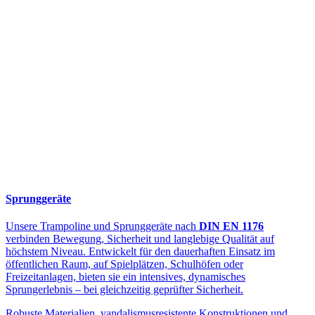
Sprunggeräte
Unsere Trampoline und Sprunggeräte nach
DIN EN 1176
verbinden Bewegung, Sicherheit und langlebige Qualität auf
höchstem Niveau. Entwickelt für den dauerhaften Einsatz im
öffentlichen Raum, auf Spielplätzen, Schulhöfen oder
Freizeitanlagen, bieten sie ein intensives, dynamisches
Sprungerlebnis – bei gleichzeitig geprüfter Sicherheit.
Robuste Materialien, vandalismusresistente Konstruktionen und