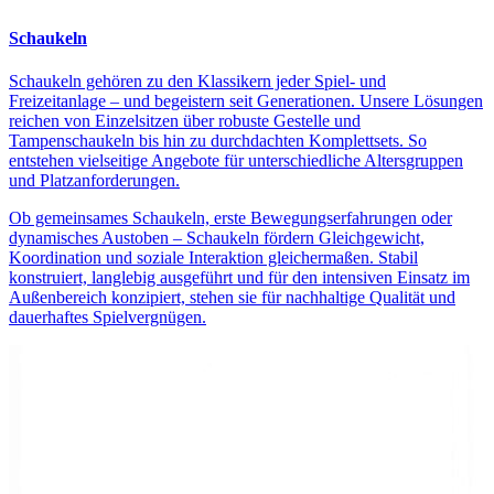
Schaukeln
Schaukeln gehören zu den Klassikern jeder Spiel- und
Freizeitanlage – und begeistern seit Generationen. Unsere Lösungen
reichen von Einzelsitzen über robuste Gestelle und
Tampenschaukeln bis hin zu durchdachten Komplettsets. So
entstehen vielseitige Angebote für unterschiedliche Altersgruppen
und Platzanforderungen.
Ob gemeinsames Schaukeln, erste Bewegungserfahrungen oder
dynamisches Austoben – Schaukeln fördern Gleichgewicht,
Koordination und soziale Interaktion gleichermaßen. Stabil
konstruiert, langlebig ausgeführt und für den intensiven Einsatz im
Außenbereich konzipiert, stehen sie für nachhaltige Qualität und
dauerhaftes Spielvergnügen.