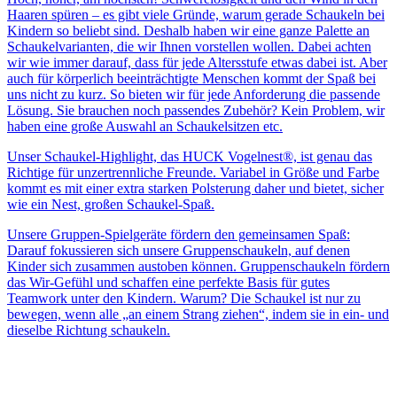
Haaren spüren – es gibt viele Gründe, warum gerade Schaukeln bei
Kindern so beliebt sind. Deshalb haben wir eine ganze Palette an
Schaukelvarianten, die wir Ihnen vorstellen wollen. Dabei achten
wir wie immer darauf, dass für jede Altersstufe etwas dabei ist. Aber
auch für körperlich beeinträchtigte Menschen kommt der Spaß bei
uns nicht zu kurz. So bieten wir für jede Anforderung die passende
Lösung. Sie brauchen noch passendes Zubehör? Kein Problem, wir
haben eine große Auswahl an Schaukelsitzen etc.
Unser Schaukel-Highlight, das HUCK Vogelnest®, ist genau das
Richtige für unzertrennliche Freunde. Variabel in Größe und Farbe
kommt es mit einer extra starken Polsterung daher und bietet, sicher
wie ein Nest, großen Schaukel-Spaß.
Unsere Gruppen-Spielgeräte fördern den gemeinsamen Spaß:
Darauf fokussieren sich unsere Gruppenschaukeln, auf denen
Kinder sich zusammen austoben können. Gruppenschaukeln fördern
das Wir-Gefühl und schaffen eine perfekte Basis für gutes
Teamwork unter den Kindern. Warum? Die Schaukel ist nur zu
bewegen, wenn alle „an einem Strang ziehen“, indem sie in ein- und
dieselbe Richtung schaukeln.