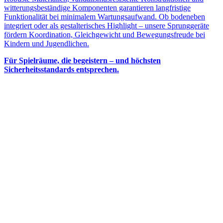
witterungsbeständige Komponenten garantieren langfristige
Funktionalität bei minimalem Wartungsaufwand. Ob bodeneben
integriert oder als gestalterisches Highlight – unsere Sprunggeräte
fördern Koordination, Gleichgewicht und Bewegungsfreude bei
Kindern und Jugendlichen.
Für Spielräume, die begeistern – und höchsten
Sicherheitsstandards entsprechen.