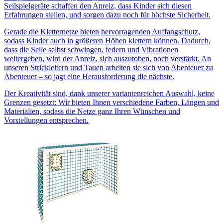
Seilspielgeräte schaffen den Anreiz, dass Kinder sich diesen
Erfahrungen stellen, und sorgen dazu noch für höchste Sicherheit.
Gerade die Kletternetze bieten hervorragenden Auffangschutz,
sodass Kinder auch in größeren Höhen klettern können. Dadurch,
dass die Seile selbst schwingen, federn und Vibrationen
weitergeben, wird der Anreiz, sich auszutoben, noch verstärkt. An
unseren Strickleitern und Tauen arbeiten sie sich von Abenteuer zu
Abenteuer – so jagt eine Herausforderung die nächste.
Der Kreativität sind, dank unserer variantenreichen Auswahl, keine
Grenzen gesetzt: Wir bieten Ihnen verschiedene Farben, Längen und
Materialien, sodass die Netze ganz Ihren Wünschen und
Vorstellungen entsprechen.