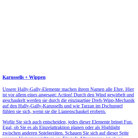
Karussells + Wippen
Unsere Hally-Gally-Elemente machen ihrem Namen alle Ehre. Hier
ist vor allem eines angesagt: Action! Durch den Wind gewirbelt und
geschaukelt werden sie durch die einzigartige Dreh-Wipp-Mechanik
auf den Hally-Gally-Karussells und wie Tarzan im Dschungel
fühlen sie sich, wenn sie die Lianenschaukel erobern.
Wofür Sie sich auch entscheiden, jedes dieser Elemente bringt Fun.
Egal, ob Sie es als Einzelattraktion planen oder als Highlight
zwischen anderen Spielgeräten. Schauen Sie sich auf dieser Seite