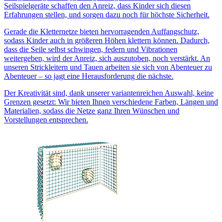
Seilspielgeräte schaffen den Anreiz, dass Kinder sich diesen
Erfahrungen stellen, und sorgen dazu noch für höchste Sicherheit.
Gerade die Kletternetze bieten hervorragenden Auffangschutz,
sodass Kinder auch in größeren Höhen klettern können. Dadurch,
dass die Seile selbst schwingen, federn und Vibrationen
weitergeben, wird der Anreiz, sich auszutoben, noch verstärkt. An
unseren Strickleitern und Tauen arbeiten sie sich von Abenteuer zu
Abenteuer – so jagt eine Herausforderung die nächste.
Der Kreativität sind, dank unserer variantenreichen Auswahl, keine
Grenzen gesetzt: Wir bieten Ihnen verschiedene Farben, Längen und
Materialien, sodass die Netze ganz Ihren Wünschen und
Vorstellungen entsprechen.