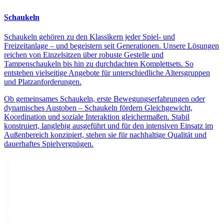
Schaukeln
Schaukeln gehören zu den Klassikern jeder Spiel- und
Freizeitanlage – und begeistern seit Generationen. Unsere Lösungen
reichen von Einzelsitzen über robuste Gestelle und
Tampenschaukeln bis hin zu durchdachten Komplettsets. So
entstehen vielseitige Angebote für unterschiedliche Altersgruppen
und Platzanforderungen.
Ob gemeinsames Schaukeln, erste Bewegungserfahrungen oder
dynamisches Austoben – Schaukeln fördern Gleichgewicht,
Koordination und soziale Interaktion gleichermaßen. Stabil
konstruiert, langlebig ausgeführt und für den intensiven Einsatz im
Außenbereich konzipiert, stehen sie für nachhaltige Qualität und
dauerhaftes Spielvergnügen.