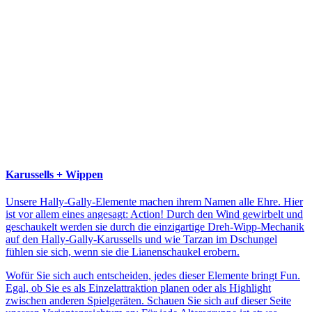
Karussells + Wippen
Unsere Hally-Gally-Elemente machen ihrem Namen alle Ehre. Hier
ist vor allem eines angesagt: Action! Durch den Wind gewirbelt und
geschaukelt werden sie durch die einzigartige Dreh-Wipp-Mechanik
auf den Hally-Gally-Karussells und wie Tarzan im Dschungel
fühlen sie sich, wenn sie die Lianenschaukel erobern.
Wofür Sie sich auch entscheiden, jedes dieser Elemente bringt Fun.
Egal, ob Sie es als Einzelattraktion planen oder als Highlight
zwischen anderen Spielgeräten. Schauen Sie sich auf dieser Seite