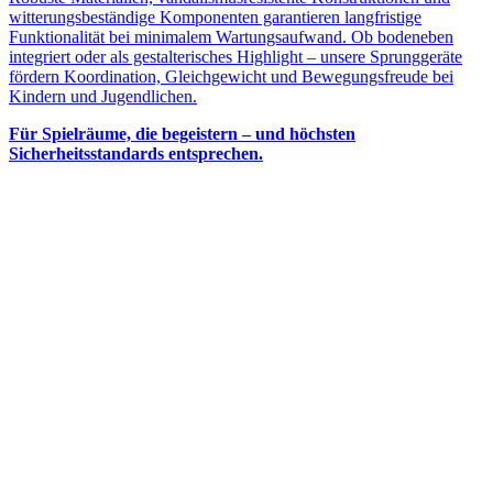
witterungsbeständige Komponenten garantieren langfristige
Funktionalität bei minimalem Wartungsaufwand. Ob bodeneben
integriert oder als gestalterisches Highlight – unsere Sprunggeräte
fördern Koordination, Gleichgewicht und Bewegungsfreude bei
Kindern und Jugendlichen.
Für Spielräume, die begeistern – und höchsten
Sicherheitsstandards entsprechen.