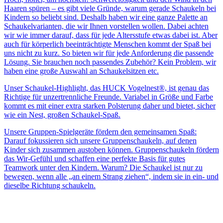
Haaren spüren – es gibt viele Gründe, warum gerade Schaukeln bei
Kindern so beliebt sind. Deshalb haben wir eine ganze Palette an
Schaukelvarianten, die wir Ihnen vorstellen wollen. Dabei achten
wir wie immer darauf, dass für jede Altersstufe etwas dabei ist. Aber
auch für körperlich beeinträchtigte Menschen kommt der Spaß bei
uns nicht zu kurz. So bieten wir für jede Anforderung die passende
Lösung. Sie brauchen noch passendes Zubehör? Kein Problem, wir
haben eine große Auswahl an Schaukelsitzen etc.
Unser Schaukel-Highlight, das HUCK Vogelnest®, ist genau das
Richtige für unzertrennliche Freunde. Variabel in Größe und Farbe
kommt es mit einer extra starken Polsterung daher und bietet, sicher
wie ein Nest, großen Schaukel-Spaß.
Unsere Gruppen-Spielgeräte fördern den gemeinsamen Spaß:
Darauf fokussieren sich unsere Gruppenschaukeln, auf denen
Kinder sich zusammen austoben können. Gruppenschaukeln fördern
das Wir-Gefühl und schaffen eine perfekte Basis für gutes
Teamwork unter den Kindern. Warum? Die Schaukel ist nur zu
bewegen, wenn alle „an einem Strang ziehen“, indem sie in ein- und
dieselbe Richtung schaukeln.