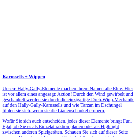
Karussells + Wippen
Unsere Hally-Gally-Elemente machen ihrem Namen alle Ehre. Hier
ist vor allem eines angesagt: Action! Durch den Wind gewirbelt und
geschaukelt werden sie durch die einzigartige Dreh-Wipp-Mechanik
auf den Hally-Gally-Karussells und wie Tarzan im Dschungel
fühlen sie sich, wenn sie die Lianenschaukel erobern.
Wofür Sie sich auch entscheiden, jedes dieser Elemente bringt Fun.
Egal, ob Sie es als Einzelattraktion planen oder als Highlight
zwischen anderen Spielgeräten. Schauen Sie sich auf dieser Seite