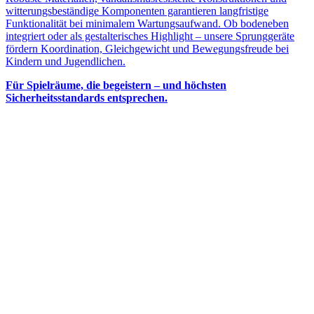
witterungsbeständige Komponenten garantieren langfristige
Funktionalität bei minimalem Wartungsaufwand. Ob bodeneben
integriert oder als gestalterisches Highlight – unsere Sprunggeräte
fördern Koordination, Gleichgewicht und Bewegungsfreude bei
Kindern und Jugendlichen.
Für Spielräume, die begeistern – und höchsten
Sicherheitsstandards entsprechen.