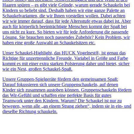
Haaren spüren – es gibt viele Gründe, warum gerade Schaukeln bei
Kindern so beliebt sind. Deshalb haben wir eine ganze Palette an
Schaukelvarianten, die wir Ihnen vorstellen wollen. Dabei achten
wir wie immer darauf, dass für jede Altersstufe etwas dabei ist. Aber
auch für körperlich beeinträchtigte Menschen kommt der Spaß bei
uns nicht zu kurz. So bieten wir für jede Anforderung die passende
Lösung. Sie brauchen noch passendes Zubehör? Kein Problem, wir
haben eine große Auswahl an Schaukelsitzen etc.
Unser Schaukel-Highlight, das HUCK Vogelnest®, ist genau das
Richtige für unzertrennliche Freunde. Variabel in Größe und Farbe
kommt es mit einer extra starken Polsterung daher und bietet, sicher
wie ein Nest, großen Schaukel-Spaß.
Unsere Gruppen-Spielgeräte fördern den gemeinsamen Spaß:
Darauf fokussieren sich unsere Gruppenschaukeln, auf denen
Kinder sich zusammen austoben können. Gruppenschaukeln fördern
das Wir-Gefühl und schaffen eine perfekte Basis für gutes
Teamwork unter den Kindern. Warum? Die Schaukel ist nur zu
bewegen, wenn alle „an einem Strang ziehen“, indem sie in ein- und
dieselbe Richtung schaukeln.