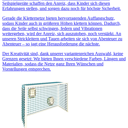
Seilspielgeräte schaffen den Anreiz, dass Kinder sich diesen
Erfahrungen stellen, und sorgen dazu noch für höchste Sicherheit.
Gerade die Kletternetze bieten hervorragenden Auffangschutz,
sodass Kinder auch in größeren Höhen klettern können. Dadurch,
dass die Seile selbst schwingen, federn und Vibrationen
weitergeben, wird der Anreiz, sich auszutoben, noch verstärkt. An
unseren Strickleitern und Tauen arbeiten sie sich von Abenteuer zu
Abenteuer – so jagt eine Herausforderung die nächste.
Der Kreativität sind, dank unserer variantenreichen Auswahl, keine
Grenzen gesetzt: Wir bieten Ihnen verschiedene Farben, Längen und
Materialien, sodass die Netze ganz Ihren Wünschen und
Vorstellungen entsprechen.