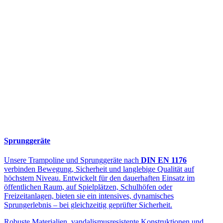
Sprunggeräte
Unsere Trampoline und Sprunggeräte nach
DIN EN 1176
verbinden Bewegung, Sicherheit und langlebige Qualität auf
höchstem Niveau. Entwickelt für den dauerhaften Einsatz im
öffentlichen Raum, auf Spielplätzen, Schulhöfen oder
Freizeitanlagen, bieten sie ein intensives, dynamisches
Sprungerlebnis – bei gleichzeitig geprüfter Sicherheit.
Robuste Materialien, vandalismusresistente Konstruktionen und