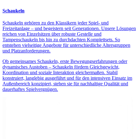
Schaukeln
Schaukeln gehören zu den Klassikern jeder Spiel- und
Freizeitanlage – und begeistern seit Generationen. Unsere Lösungen
reichen von Einzelsitzen über robuste Gestelle und
Tampenschaukeln bis hin zu durchdachten Komplettsets. So
entstehen vielseitige Angebote für unterschiedliche Altersgruppen
und Platzanforderungen.
Ob gemeinsames Schaukeln, erste Bewegungserfahrungen oder
dynamisches Austoben – Schaukeln fördern Gleichgewicht,
Koordination und soziale Interaktion gleichermaßen. Stabil
konstruiert, langlebig ausgeführt und für den intensiven Einsatz im
Außenbereich konzipiert, stehen sie für nachhaltige Qualität und
dauerhaftes Spielvergnügen.