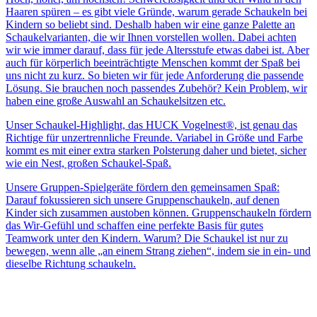
Haaren spüren – es gibt viele Gründe, warum gerade Schaukeln bei
Kindern so beliebt sind. Deshalb haben wir eine ganze Palette an
Schaukelvarianten, die wir Ihnen vorstellen wollen. Dabei achten
wir wie immer darauf, dass für jede Altersstufe etwas dabei ist. Aber
auch für körperlich beeinträchtigte Menschen kommt der Spaß bei
uns nicht zu kurz. So bieten wir für jede Anforderung die passende
Lösung. Sie brauchen noch passendes Zubehör? Kein Problem, wir
haben eine große Auswahl an Schaukelsitzen etc.
Unser Schaukel-Highlight, das HUCK Vogelnest®, ist genau das
Richtige für unzertrennliche Freunde. Variabel in Größe und Farbe
kommt es mit einer extra starken Polsterung daher und bietet, sicher
wie ein Nest, großen Schaukel-Spaß.
Unsere Gruppen-Spielgeräte fördern den gemeinsamen Spaß:
Darauf fokussieren sich unsere Gruppenschaukeln, auf denen
Kinder sich zusammen austoben können. Gruppenschaukeln fördern
das Wir-Gefühl und schaffen eine perfekte Basis für gutes
Teamwork unter den Kindern. Warum? Die Schaukel ist nur zu
bewegen, wenn alle „an einem Strang ziehen“, indem sie in ein- und
dieselbe Richtung schaukeln.