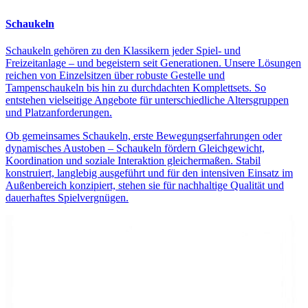
Schaukeln
Schaukeln gehören zu den Klassikern jeder Spiel- und
Freizeitanlage – und begeistern seit Generationen. Unsere Lösungen
reichen von Einzelsitzen über robuste Gestelle und
Tampenschaukeln bis hin zu durchdachten Komplettsets. So
entstehen vielseitige Angebote für unterschiedliche Altersgruppen
und Platzanforderungen.
Ob gemeinsames Schaukeln, erste Bewegungserfahrungen oder
dynamisches Austoben – Schaukeln fördern Gleichgewicht,
Koordination und soziale Interaktion gleichermaßen. Stabil
konstruiert, langlebig ausgeführt und für den intensiven Einsatz im
Außenbereich konzipiert, stehen sie für nachhaltige Qualität und
dauerhaftes Spielvergnügen.