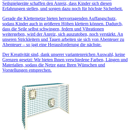
Seilspielgeräte schaffen den Anreiz, dass Kinder sich diesen
Erfahrungen stellen, und sorgen dazu noch für höchste Sicherheit.
Gerade die Kletternetze bieten hervorragenden Auffangschutz,
sodass Kinder auch in größeren Höhen klettern können. Dadurch,
dass die Seile selbst schwingen, federn und Vibrationen
weitergeben, wird der Anreiz, sich auszutoben, noch verstärkt. An
unseren Strickleitern und Tauen arbeiten sie sich von Abenteuer zu
Abenteuer – so jagt eine Herausforderung die nächste.
Der Kreativität sind, dank unserer variantenreichen Auswahl, keine
Grenzen gesetzt: Wir bieten Ihnen verschiedene Farben, Längen und
Materialien, sodass die Netze ganz Ihren Wünschen und
Vorstellungen entsprechen.