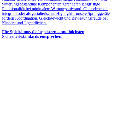
witterungsbeständige Komponenten garantieren langfristige
Funktionalität bei minimalem Wartungsaufwand. Ob bodeneben
integriert oder als gestalterisches Highlight – unsere Sprunggeräte
fördern Koordination, Gleichgewicht und Bewegungsfreude bei
Kindern und Jugendlichen.
Für Spielräume, die begeistern – und höchsten
Sicherheitsstandards entsprechen.