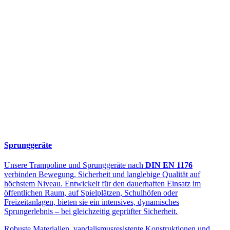
Sprunggeräte
Unsere Trampoline und Sprunggeräte nach
DIN EN 1176
verbinden Bewegung, Sicherheit und langlebige Qualität auf
höchstem Niveau. Entwickelt für den dauerhaften Einsatz im
öffentlichen Raum, auf Spielplätzen, Schulhöfen oder
Freizeitanlagen, bieten sie ein intensives, dynamisches
Sprungerlebnis – bei gleichzeitig geprüfter Sicherheit.
Robuste Materialien, vandalismusresistente Konstruktionen und