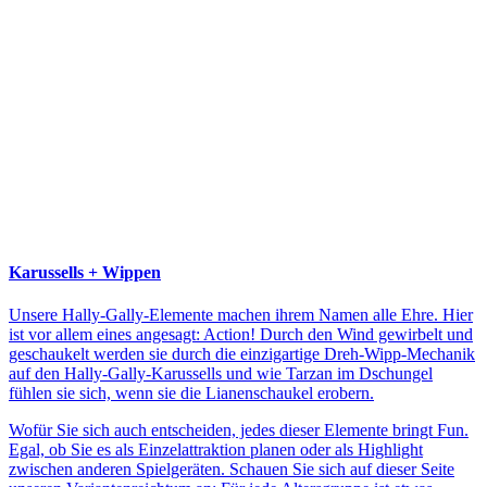
Karussells + Wippen
Unsere Hally-Gally-Elemente machen ihrem Namen alle Ehre. Hier
ist vor allem eines angesagt: Action! Durch den Wind gewirbelt und
geschaukelt werden sie durch die einzigartige Dreh-Wipp-Mechanik
auf den Hally-Gally-Karussells und wie Tarzan im Dschungel
fühlen sie sich, wenn sie die Lianenschaukel erobern.
Wofür Sie sich auch entscheiden, jedes dieser Elemente bringt Fun.
Egal, ob Sie es als Einzelattraktion planen oder als Highlight
zwischen anderen Spielgeräten. Schauen Sie sich auf dieser Seite