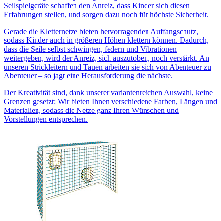
Seilspielgeräte schaffen den Anreiz, dass Kinder sich diesen
Erfahrungen stellen, und sorgen dazu noch für höchste Sicherheit.
Gerade die Kletternetze bieten hervorragenden Auffangschutz,
sodass Kinder auch in größeren Höhen klettern können. Dadurch,
dass die Seile selbst schwingen, federn und Vibrationen
weitergeben, wird der Anreiz, sich auszutoben, noch verstärkt. An
unseren Strickleitern und Tauen arbeiten sie sich von Abenteuer zu
Abenteuer – so jagt eine Herausforderung die nächste.
Der Kreativität sind, dank unserer variantenreichen Auswahl, keine
Grenzen gesetzt: Wir bieten Ihnen verschiedene Farben, Längen und
Materialien, sodass die Netze ganz Ihren Wünschen und
Vorstellungen entsprechen.