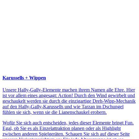
Karussells + Wippen
Unsere Hally-Gally-Elemente machen ihrem Namen alle Ehre. Hier
ist vor allem eines angesagt: Action! Durch den Wind gewirbelt und
geschaukelt werden sie durch die einzigartige Dreh-Wipp-Mechanik
auf den Hally-Gally-Karussells und wie Tarzan im Dschungel
fühlen sie sich, wenn sie die Lianenschaukel erobern.
Wofür Sie sich auch entscheiden, jedes dieser Elemente bringt Fun.
Egal, ob Sie es als Einzelattraktion planen oder als Highlight
zwischen anderen Spielgeräten. Schauen Sie sich auf dieser Seite