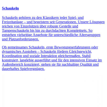
Schaukeln
Schaukeln gehören zu den Klassikern jeder Spiel- und
Freizeitanlage – und begeistern seit Generationen. Unsere Lösungen
reichen von Einzelsitzen über robuste Gestelle und
Tampenschaukeln bis hin zu durchdachten Komplettsets. So
entstehen vielseitige Angebote für unterschiedliche Altersgruppen
und Platzanforderungen.
Ob gemeinsames Schaukeln, erste Bewegungserfahrungen oder
dynamisches Austoben – Schaukeln fördern Gleichgewicht,
Koordination und soziale Interaktion gleichermaßen. Stabil
konstruiert, langlebig ausgeführt und für den intensiven Einsatz im
Außenbereich konzipiert, stehen sie für nachhaltige Qualität und
dauerhaftes Spielvergnügen.