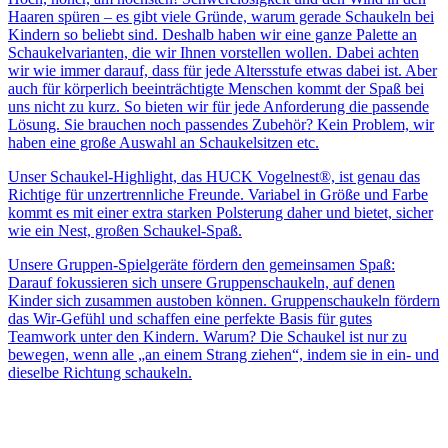
Haaren spüren – es gibt viele Gründe, warum gerade Schaukeln bei
Kindern so beliebt sind. Deshalb haben wir eine ganze Palette an
Schaukelvarianten, die wir Ihnen vorstellen wollen. Dabei achten
wir wie immer darauf, dass für jede Altersstufe etwas dabei ist. Aber
auch für körperlich beeinträchtigte Menschen kommt der Spaß bei
uns nicht zu kurz. So bieten wir für jede Anforderung die passende
Lösung. Sie brauchen noch passendes Zubehör? Kein Problem, wir
haben eine große Auswahl an Schaukelsitzen etc.
Unser Schaukel-Highlight, das HUCK Vogelnest®, ist genau das
Richtige für unzertrennliche Freunde. Variabel in Größe und Farbe
kommt es mit einer extra starken Polsterung daher und bietet, sicher
wie ein Nest, großen Schaukel-Spaß.
Unsere Gruppen-Spielgeräte fördern den gemeinsamen Spaß:
Darauf fokussieren sich unsere Gruppenschaukeln, auf denen
Kinder sich zusammen austoben können. Gruppenschaukeln fördern
das Wir-Gefühl und schaffen eine perfekte Basis für gutes
Teamwork unter den Kindern. Warum? Die Schaukel ist nur zu
bewegen, wenn alle „an einem Strang ziehen“, indem sie in ein- und
dieselbe Richtung schaukeln.