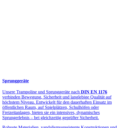
Sprunggeräte
Unsere Trampoline und Sprunggeräte nach
DIN EN 1176
verbinden Bewegung, Sicherheit und langlebige Qualität auf
höchstem Niveau. Entwickelt für den dauerhaften Einsatz im
öffentlichen Raum, auf Spielplätzen, Schulhöfen oder
Freizeitanlagen, bieten sie ein intensives, dynamisches
Sprungerlebnis – bei gleichzeitig geprüfter Sicherheit.
Robuste Materialien, vandalismusresistente Konstruktionen und