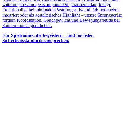
witterungsbeständige Komponenten garantieren langfristige
Funktionalität bei minimalem Wartungsaufwand. Ob bodeneben
integriert oder als gestalterisches Highlight – unsere Sprunggeräte
fördern Koordination, Gleichgewicht und Bewegungsfreude bei
Kindern und Jugendlichen.
Für Spielräume, die begeistern – und höchsten
Sicherheitsstandards entsprechen.