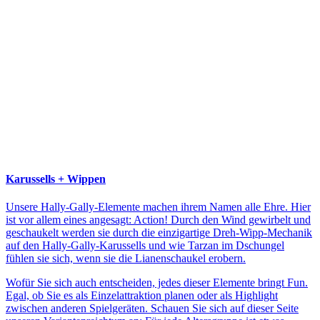
Karussells + Wippen
Unsere Hally-Gally-Elemente machen ihrem Namen alle Ehre. Hier
ist vor allem eines angesagt: Action! Durch den Wind gewirbelt und
geschaukelt werden sie durch die einzigartige Dreh-Wipp-Mechanik
auf den Hally-Gally-Karussells und wie Tarzan im Dschungel
fühlen sie sich, wenn sie die Lianenschaukel erobern.
Wofür Sie sich auch entscheiden, jedes dieser Elemente bringt Fun.
Egal, ob Sie es als Einzelattraktion planen oder als Highlight
zwischen anderen Spielgeräten. Schauen Sie sich auf dieser Seite