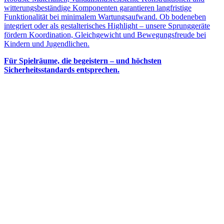
witterungsbeständige Komponenten garantieren langfristige
Funktionalität bei minimalem Wartungsaufwand. Ob bodeneben
integriert oder als gestalterisches Highlight – unsere Sprunggeräte
fördern Koordination, Gleichgewicht und Bewegungsfreude bei
Kindern und Jugendlichen.
Für Spielräume, die begeistern – und höchsten
Sicherheitsstandards entsprechen.