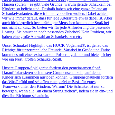
Haaren spüren – es gibt viele Gründe, warum gerade Schaukeln bei
Kindern so beliebt sind. Deshalb haben wir eine ganze Palette an
Schaukelvarianten, die wir Ihnen vorstellen wollen. Dabei achten
wir wie immer darauf, dass für jede Altersstufe etwas dabei ist. Aber
auch für körperlich beeinträchtigte Menschen kommt der Spaß bei
uns nicht zu kurz. So bieten wir für jede Anforderung die passende
Lösung. Sie brauchen noch passendes Zubehör? Kein Problem, wir
haben eine große Auswahl an Schaukelsitzen etc.
Unser Schaukel-Highlight, das HUCK Vogelnest®, ist genau das
Richtige für unzertrennliche Freunde. Variabel in Größe und Farbe
kommt es mit einer extra starken Polsterung daher und bietet, sicher
wie ein Nest, großen Schaukel-Spaß.
Unsere Gruppen-Spielgeräte fördern den gemeinsamen Spaß:
Darauf fokussieren sich unsere Gruppenschaukeln, auf denen
Kinder sich zusammen austoben können. Gruppenschaukeln fördern
das Wir-Gefühl und schaffen eine perfekte Basis für gutes
Teamwork unter den Kindern. Warum? Die Schaukel ist nur zu
bewegen, wenn alle „an einem Strang ziehen“, indem sie in ein- und
dieselbe Richtung schaukeln.