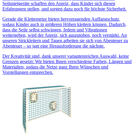
Seilspielgeräte schaffen den Anreiz, dass Kinder sich diesen
Erfahrungen stellen, und sorgen dazu noch für höchste Sicherheit.
Gerade die Kletternetze bieten hervorragenden Auffangschutz,
sodass Kinder auch in größeren Höhen klettern können. Dadurch,
dass die Seile selbst schwingen, federn und Vibrationen
weitergeben, wird der Anreiz, sich auszutoben, noch verstärkt. An
unseren Strickleitern und Tauen arbeiten sie sich von Abenteuer zu
Abenteuer – so jagt eine Herausforderung die nächste.
Der Kreativität sind, dank unserer variantenreichen Auswahl, keine
Grenzen gesetzt: Wir bieten Ihnen verschiedene Farben, Längen und
Materialien, sodass die Netze ganz Ihren Wünschen und
Vorstellungen entsprechen.