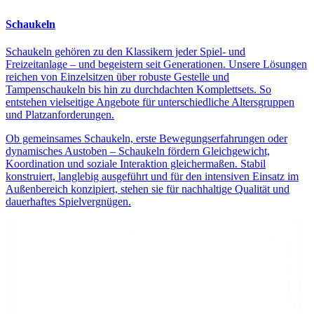
Schaukeln
Schaukeln gehören zu den Klassikern jeder Spiel- und
Freizeitanlage – und begeistern seit Generationen. Unsere Lösungen
reichen von Einzelsitzen über robuste Gestelle und
Tampenschaukeln bis hin zu durchdachten Komplettsets. So
entstehen vielseitige Angebote für unterschiedliche Altersgruppen
und Platzanforderungen.
Ob gemeinsames Schaukeln, erste Bewegungserfahrungen oder
dynamisches Austoben – Schaukeln fördern Gleichgewicht,
Koordination und soziale Interaktion gleichermaßen. Stabil
konstruiert, langlebig ausgeführt und für den intensiven Einsatz im
Außenbereich konzipiert, stehen sie für nachhaltige Qualität und
dauerhaftes Spielvergnügen.