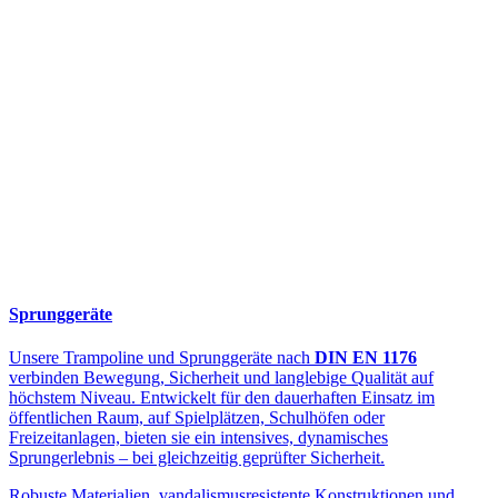
Sprunggeräte
Unsere Trampoline und Sprunggeräte nach
DIN EN 1176
verbinden Bewegung, Sicherheit und langlebige Qualität auf
höchstem Niveau. Entwickelt für den dauerhaften Einsatz im
öffentlichen Raum, auf Spielplätzen, Schulhöfen oder
Freizeitanlagen, bieten sie ein intensives, dynamisches
Sprungerlebnis – bei gleichzeitig geprüfter Sicherheit.
Robuste Materialien, vandalismusresistente Konstruktionen und