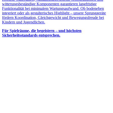
witterungsbeständige Komponenten garantieren langfristige
Funktionalität bei minimalem Wartungsaufwand. Ob bodeneben
integriert oder als gestalterisches Highlight – unsere Sprunggeräte
fördern Koordination, Gleichgewicht und Bewegungsfreude bei
Kindern und Jugendlichen.
Für Spielräume, die begeistern – und höchsten
Sicherheitsstandards entsprechen.