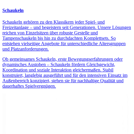
Schaukeln
Schaukeln gehören zu den Klassikern jeder Spiel- und
Freizeitanlage – und begeistern seit Generationen. Unsere Lösungen
reichen von Einzelsitzen über robuste Gestelle und
Tampenschaukeln bis hin zu durchdachten Komplettsets. So
entstehen vielseitige Angebote für unterschiedliche Altersgruppen
und Platzanforderungen.
Ob gemeinsames Schaukeln, erste Bewegungserfahrungen oder
dynamisches Austoben – Schaukeln fördern Gleichgewicht,
Koordination und soziale Interaktion gleichermaßen. Stabil
konstruiert, langlebig ausgeführt und für den intensiven Einsatz im
Außenbereich konzipiert, stehen sie für nachhaltige Qualität und
dauerhaftes Spielvergnügen.