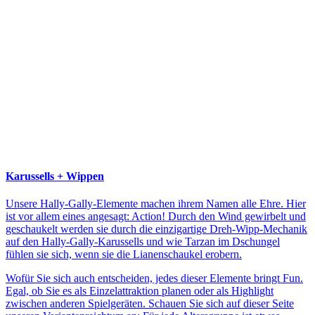
Karussells + Wippen
Unsere Hally-Gally-Elemente machen ihrem Namen alle Ehre. Hier
ist vor allem eines angesagt: Action! Durch den Wind gewirbelt und
geschaukelt werden sie durch die einzigartige Dreh-Wipp-Mechanik
auf den Hally-Gally-Karussells und wie Tarzan im Dschungel
fühlen sie sich, wenn sie die Lianenschaukel erobern.
Wofür Sie sich auch entscheiden, jedes dieser Elemente bringt Fun.
Egal, ob Sie es als Einzelattraktion planen oder als Highlight
zwischen anderen Spielgeräten. Schauen Sie sich auf dieser Seite