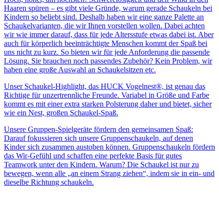
Haaren spüren – es gibt viele Gründe, warum gerade Schaukeln bei
Kindern so beliebt sind. Deshalb haben wir eine ganze Palette an
Schaukelvarianten, die wir Ihnen vorstellen wollen. Dabei achten
wir wie immer darauf, dass für jede Altersstufe etwas dabei ist. Aber
auch für körperlich beeinträchtigte Menschen kommt der Spaß bei
uns nicht zu kurz. So bieten wir für jede Anforderung die passende
Lösung. Sie brauchen noch passendes Zubehör? Kein Problem, wir
haben eine große Auswahl an Schaukelsitzen etc.
Unser Schaukel-Highlight, das HUCK Vogelnest®, ist genau das
Richtige für unzertrennliche Freunde. Variabel in Größe und Farbe
kommt es mit einer extra starken Polsterung daher und bietet, sicher
wie ein Nest, großen Schaukel-Spaß.
Unsere Gruppen-Spielgeräte fördern den gemeinsamen Spaß:
Darauf fokussieren sich unsere Gruppenschaukeln, auf denen
Kinder sich zusammen austoben können. Gruppenschaukeln fördern
das Wir-Gefühl und schaffen eine perfekte Basis für gutes
Teamwork unter den Kindern. Warum? Die Schaukel ist nur zu
bewegen, wenn alle „an einem Strang ziehen“, indem sie in ein- und
dieselbe Richtung schaukeln.