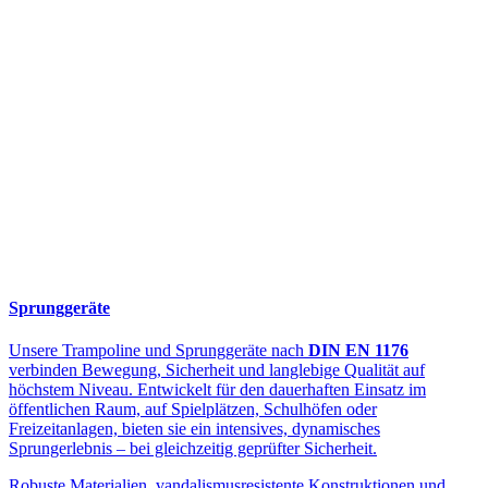
Sprunggeräte
Unsere Trampoline und Sprunggeräte nach
DIN EN 1176
verbinden Bewegung, Sicherheit und langlebige Qualität auf
höchstem Niveau. Entwickelt für den dauerhaften Einsatz im
öffentlichen Raum, auf Spielplätzen, Schulhöfen oder
Freizeitanlagen, bieten sie ein intensives, dynamisches
Sprungerlebnis – bei gleichzeitig geprüfter Sicherheit.
Robuste Materialien, vandalismusresistente Konstruktionen und