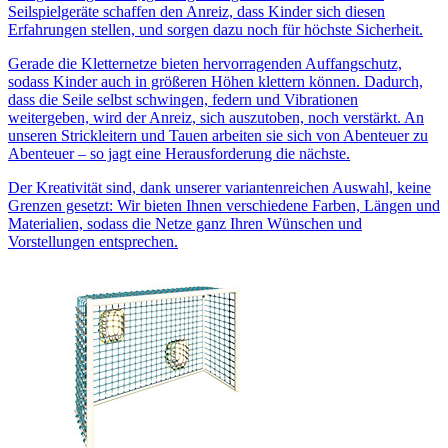
Seilspielgeräte schaffen den Anreiz, dass Kinder sich diesen
Erfahrungen stellen, und sorgen dazu noch für höchste Sicherheit.
Gerade die Kletternetze bieten hervorragenden Auffangschutz,
sodass Kinder auch in größeren Höhen klettern können. Dadurch,
dass die Seile selbst schwingen, federn und Vibrationen
weitergeben, wird der Anreiz, sich auszutoben, noch verstärkt. An
unseren Strickleitern und Tauen arbeiten sie sich von Abenteuer zu
Abenteuer – so jagt eine Herausforderung die nächste.
Der Kreativität sind, dank unserer variantenreichen Auswahl, keine
Grenzen gesetzt: Wir bieten Ihnen verschiedene Farben, Längen und
Materialien, sodass die Netze ganz Ihren Wünschen und
Vorstellungen entsprechen.