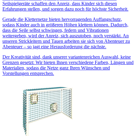
Seilspielgeräte schaffen den Anreiz, dass Kinder sich diesen
Erfahrungen stellen, und sorgen dazu noch für höchste Sicherheit.
Gerade die Kletternetze bieten hervorragenden Auffangschutz,
sodass Kinder auch in größeren Höhen klettern können. Dadurch,
dass die Seile selbst schwingen, federn und Vibrationen
weitergeben, wird der Anreiz, sich auszutoben, noch verstärkt. An
unseren Strickleitern und Tauen arbeiten sie sich von Abenteuer zu
Abenteuer – so jagt eine Herausforderung die nächste.
Der Kreativität sind, dank unserer variantenreichen Auswahl, keine
Grenzen gesetzt: Wir bieten Ihnen verschiedene Farben, Längen und
Materialien, sodass die Netze ganz Ihren Wünschen und
Vorstellungen entsprechen.