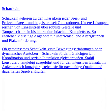
Schaukeln
Schaukeln gehören zu den Klassikern jeder Spiel- und
Freizeitanlage – und begeistern seit Generationen. Unsere Lösungen
reichen von Einzelsitzen über robuste Gestelle und
Tampenschaukeln bis hin zu durchdachten Komplettsets. So
entstehen vielseitige Angebote für unterschiedliche Altersgruppen
und Platzanforderungen.
Ob gemeinsames Schaukeln, erste Bewegungserfahrungen oder
dynamisches Austoben – Schaukeln fördern Gleichgewicht,
Koordination und soziale Interaktion gleichermaßen. Stabil
konstruiert, langlebig ausgeführt und für den intensiven Einsatz im
Außenbereich konzipiert, stehen sie für nachhaltige Qualität und
dauerhaftes Spielvergnügen.