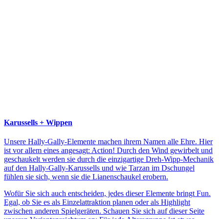
Karussells + Wippen
Unsere Hally-Gally-Elemente machen ihrem Namen alle Ehre. Hier
ist vor allem eines angesagt: Action! Durch den Wind gewirbelt und
geschaukelt werden sie durch die einzigartige Dreh-Wipp-Mechanik
auf den Hally-Gally-Karussells und wie Tarzan im Dschungel
fühlen sie sich, wenn sie die Lianenschaukel erobern.
Wofür Sie sich auch entscheiden, jedes dieser Elemente bringt Fun.
Egal, ob Sie es als Einzelattraktion planen oder als Highlight
zwischen anderen Spielgeräten. Schauen Sie sich auf dieser Seite