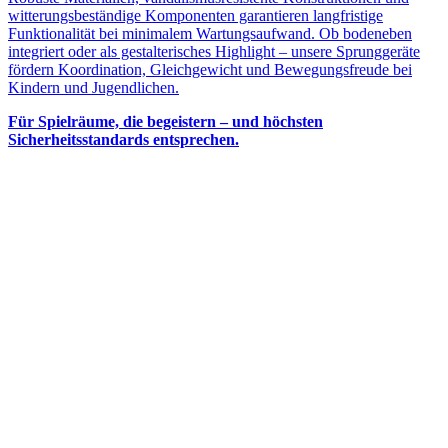
witterungsbeständige Komponenten garantieren langfristige
Funktionalität bei minimalem Wartungsaufwand. Ob bodeneben
integriert oder als gestalterisches Highlight – unsere Sprunggeräte
fördern Koordination, Gleichgewicht und Bewegungsfreude bei
Kindern und Jugendlichen.
Für Spielräume, die begeistern – und höchsten
Sicherheitsstandards entsprechen.