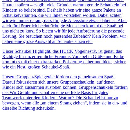
Haaren spüren – es gibt viele Gründe, warum gerade Schaukeln bei
Kindern so beliebt sind. Deshalb haben wir eine ganze Palette an
Schaukelvarianten, die wir Ihnen vorstellen wollen. Dabei achten
wir wie immer darauf, dass für jede Altersstufe etwas dabei ist. Aber
auch für körperlich beeinträchtigte Menschen kommt der Spaß bei
uns nicht zu kurz. So bieten wir für jede Anforderung die passende
Lösung. Sie brauchen noch passendes Zubehör? Kein Problem, wir
haben eine große Auswahl an Schaukelsitzen etc.
Unser Schaukel-Highlight, das HUCK Vogelnest®, ist genau das
Richtige für unzertrennliche Freunde. Variabel in Größe und Farbe
kommt es mit einer extra starken Polsterung daher und bietet, sicher
wie ein Nest, großen Schaukel-Spaß.
Unsere Gruppen-Spielgeräte fördern den gemeinsamen Spaß:
Darauf fokussieren sich unsere Gruppenschaukeln, auf denen
Kinder sich zusammen austoben können. Gruppenschaukeln fördern
das Wir-Gefühl und schaffen eine perfekte Basis für gutes
Teamwork unter den Kindern. Warum? Die Schaukel ist nur zu
bewegen, wenn alle „an einem Strang ziehen“, indem sie in ein- und
dieselbe Richtung schaukeln.