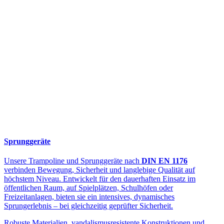
Sprunggeräte
Unsere Trampoline und Sprunggeräte nach
DIN EN 1176
verbinden Bewegung, Sicherheit und langlebige Qualität auf
höchstem Niveau. Entwickelt für den dauerhaften Einsatz im
öffentlichen Raum, auf Spielplätzen, Schulhöfen oder
Freizeitanlagen, bieten sie ein intensives, dynamisches
Sprungerlebnis – bei gleichzeitig geprüfter Sicherheit.
Robuste Materialien, vandalismusresistente Konstruktionen und