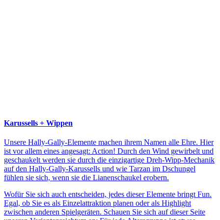
Karussells + Wippen
Unsere Hally-Gally-Elemente machen ihrem Namen alle Ehre. Hier
ist vor allem eines angesagt: Action! Durch den Wind gewirbelt und
geschaukelt werden sie durch die einzigartige Dreh-Wipp-Mechanik
auf den Hally-Gally-Karussells und wie Tarzan im Dschungel
fühlen sie sich, wenn sie die Lianenschaukel erobern.
Wofür Sie sich auch entscheiden, jedes dieser Elemente bringt Fun.
Egal, ob Sie es als Einzelattraktion planen oder als Highlight
zwischen anderen Spielgeräten. Schauen Sie sich auf dieser Seite