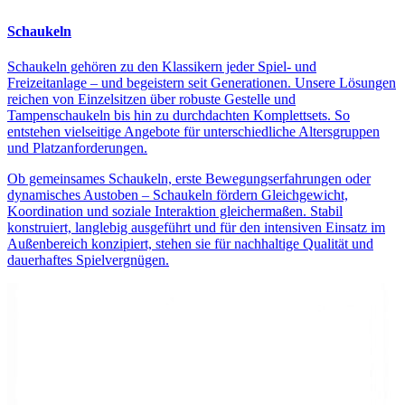
Schaukeln
Schaukeln gehören zu den Klassikern jeder Spiel- und
Freizeitanlage – und begeistern seit Generationen. Unsere Lösungen
reichen von Einzelsitzen über robuste Gestelle und
Tampenschaukeln bis hin zu durchdachten Komplettsets. So
entstehen vielseitige Angebote für unterschiedliche Altersgruppen
und Platzanforderungen.
Ob gemeinsames Schaukeln, erste Bewegungserfahrungen oder
dynamisches Austoben – Schaukeln fördern Gleichgewicht,
Koordination und soziale Interaktion gleichermaßen. Stabil
konstruiert, langlebig ausgeführt und für den intensiven Einsatz im
Außenbereich konzipiert, stehen sie für nachhaltige Qualität und
dauerhaftes Spielvergnügen.