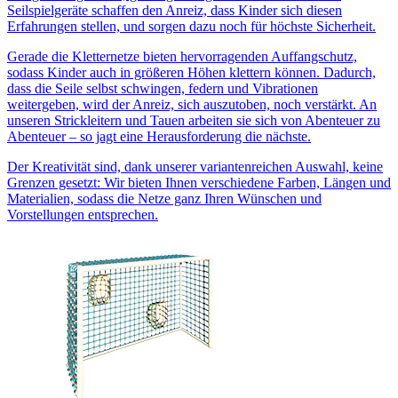
Seilspielgeräte schaffen den Anreiz, dass Kinder sich diesen
Erfahrungen stellen, und sorgen dazu noch für höchste Sicherheit.
Gerade die Kletternetze bieten hervorragenden Auffangschutz,
sodass Kinder auch in größeren Höhen klettern können. Dadurch,
dass die Seile selbst schwingen, federn und Vibrationen
weitergeben, wird der Anreiz, sich auszutoben, noch verstärkt. An
unseren Strickleitern und Tauen arbeiten sie sich von Abenteuer zu
Abenteuer – so jagt eine Herausforderung die nächste.
Der Kreativität sind, dank unserer variantenreichen Auswahl, keine
Grenzen gesetzt: Wir bieten Ihnen verschiedene Farben, Längen und
Materialien, sodass die Netze ganz Ihren Wünschen und
Vorstellungen entsprechen.