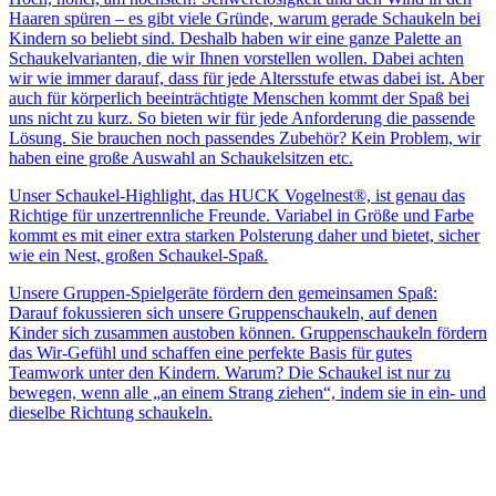
Haaren spüren – es gibt viele Gründe, warum gerade Schaukeln bei
Kindern so beliebt sind. Deshalb haben wir eine ganze Palette an
Schaukelvarianten, die wir Ihnen vorstellen wollen. Dabei achten
wir wie immer darauf, dass für jede Altersstufe etwas dabei ist. Aber
auch für körperlich beeinträchtigte Menschen kommt der Spaß bei
uns nicht zu kurz. So bieten wir für jede Anforderung die passende
Lösung. Sie brauchen noch passendes Zubehör? Kein Problem, wir
haben eine große Auswahl an Schaukelsitzen etc.
Unser Schaukel-Highlight, das HUCK Vogelnest®, ist genau das
Richtige für unzertrennliche Freunde. Variabel in Größe und Farbe
kommt es mit einer extra starken Polsterung daher und bietet, sicher
wie ein Nest, großen Schaukel-Spaß.
Unsere Gruppen-Spielgeräte fördern den gemeinsamen Spaß:
Darauf fokussieren sich unsere Gruppenschaukeln, auf denen
Kinder sich zusammen austoben können. Gruppenschaukeln fördern
das Wir-Gefühl und schaffen eine perfekte Basis für gutes
Teamwork unter den Kindern. Warum? Die Schaukel ist nur zu
bewegen, wenn alle „an einem Strang ziehen“, indem sie in ein- und
dieselbe Richtung schaukeln.