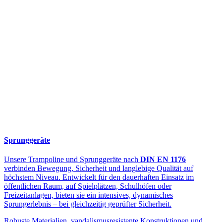
Sprunggeräte
Unsere Trampoline und Sprunggeräte nach
DIN EN 1176
verbinden Bewegung, Sicherheit und langlebige Qualität auf
höchstem Niveau. Entwickelt für den dauerhaften Einsatz im
öffentlichen Raum, auf Spielplätzen, Schulhöfen oder
Freizeitanlagen, bieten sie ein intensives, dynamisches
Sprungerlebnis – bei gleichzeitig geprüfter Sicherheit.
Robuste Materialien, vandalismusresistente Konstruktionen und