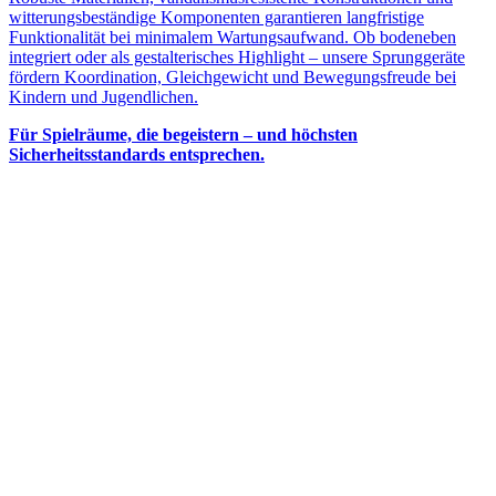
witterungsbeständige Komponenten garantieren langfristige
Funktionalität bei minimalem Wartungsaufwand. Ob bodeneben
integriert oder als gestalterisches Highlight – unsere Sprunggeräte
fördern Koordination, Gleichgewicht und Bewegungsfreude bei
Kindern und Jugendlichen.
Für Spielräume, die begeistern – und höchsten
Sicherheitsstandards entsprechen.