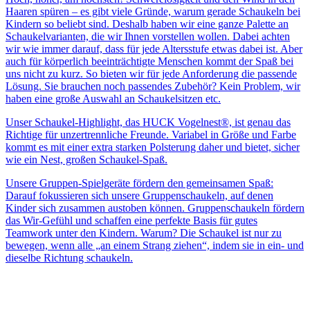
Haaren spüren – es gibt viele Gründe, warum gerade Schaukeln bei
Kindern so beliebt sind. Deshalb haben wir eine ganze Palette an
Schaukelvarianten, die wir Ihnen vorstellen wollen. Dabei achten
wir wie immer darauf, dass für jede Altersstufe etwas dabei ist. Aber
auch für körperlich beeinträchtigte Menschen kommt der Spaß bei
uns nicht zu kurz. So bieten wir für jede Anforderung die passende
Lösung. Sie brauchen noch passendes Zubehör? Kein Problem, wir
haben eine große Auswahl an Schaukelsitzen etc.
Unser Schaukel-Highlight, das HUCK Vogelnest®, ist genau das
Richtige für unzertrennliche Freunde. Variabel in Größe und Farbe
kommt es mit einer extra starken Polsterung daher und bietet, sicher
wie ein Nest, großen Schaukel-Spaß.
Unsere Gruppen-Spielgeräte fördern den gemeinsamen Spaß:
Darauf fokussieren sich unsere Gruppenschaukeln, auf denen
Kinder sich zusammen austoben können. Gruppenschaukeln fördern
das Wir-Gefühl und schaffen eine perfekte Basis für gutes
Teamwork unter den Kindern. Warum? Die Schaukel ist nur zu
bewegen, wenn alle „an einem Strang ziehen“, indem sie in ein- und
dieselbe Richtung schaukeln.