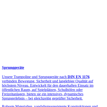
Sprunggeräte
Unsere Trampoline und Sprunggeräte nach
DIN EN 1176
verbinden Bewegung, Sicherheit und langlebige Qualität auf
höchstem Niveau. Entwickelt für den dauerhaften Einsatz im
öffentlichen Raum, auf Spielplätzen, Schulhöfen oder
Freizeitanlagen, bieten sie ein intensives, dynamisches
Sprungerlebnis – bei gleichzeitig geprüfter Sicherheit.
Robuste Materialien, vandalismusresistente Konstruktionen und