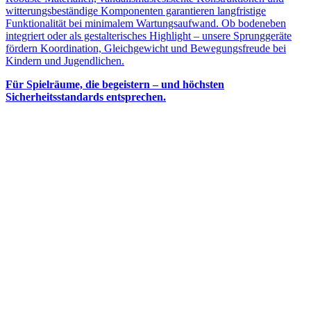
witterungsbeständige Komponenten garantieren langfristige
Funktionalität bei minimalem Wartungsaufwand. Ob bodeneben
integriert oder als gestalterisches Highlight – unsere Sprunggeräte
fördern Koordination, Gleichgewicht und Bewegungsfreude bei
Kindern und Jugendlichen.
Für Spielräume, die begeistern – und höchsten
Sicherheitsstandards entsprechen.