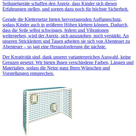
Seilspielgeräte schaffen den Anreiz, dass Kinder sich diesen
Erfahrungen stellen, und sorgen dazu noch für höchste Sicherheit.
Gerade die Kletternetze bieten hervorragenden Auffangschutz,
sodass Kinder auch in größeren Höhen klettern können. Dadurch,
dass die Seile selbst schwingen, federn und Vibrationen
weitergeben, wird der Anreiz, sich auszutoben, noch verstärkt. An
unseren Strickleitern und Tauen arbeiten sie sich von Abenteuer zu
Abenteuer – so jagt eine Herausforderung die nächste.
Der Kreativität sind, dank unserer variantenreichen Auswahl, keine
Grenzen gesetzt: Wir bieten Ihnen verschiedene Farben, Längen und
Materialien, sodass die Netze ganz Ihren Wünschen und
Vorstellungen entsprechen.