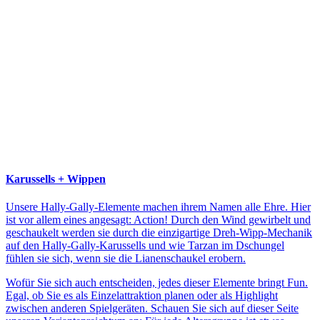
Karussells + Wippen
Unsere Hally-Gally-Elemente machen ihrem Namen alle Ehre. Hier
ist vor allem eines angesagt: Action! Durch den Wind gewirbelt und
geschaukelt werden sie durch die einzigartige Dreh-Wipp-Mechanik
auf den Hally-Gally-Karussells und wie Tarzan im Dschungel
fühlen sie sich, wenn sie die Lianenschaukel erobern.
Wofür Sie sich auch entscheiden, jedes dieser Elemente bringt Fun.
Egal, ob Sie es als Einzelattraktion planen oder als Highlight
zwischen anderen Spielgeräten. Schauen Sie sich auf dieser Seite