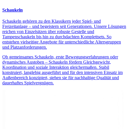
Schaukeln
Schaukeln gehören zu den Klassikern jeder Spiel- und
Freizeitanlage – und begeistern seit Generationen. Unsere Lösungen
reichen von Einzelsitzen über robuste Gestelle und
Tampenschaukeln bis hin zu durchdachten Komplettsets. So
entstehen vielseitige Angebote für unterschiedliche Altersgruppen
und Platzanforderungen.
Ob gemeinsames Schaukeln, erste Bewegungserfahrungen oder
dynamisches Austoben – Schaukeln fördern Gleichgewicht,
Koordination und soziale Interaktion gleichermaßen. Stabil
konstruiert, langlebig ausgeführt und für den intensiven Einsatz im
Außenbereich konzipiert, stehen sie für nachhaltige Qualität und
dauerhaftes Spielvergnügen.