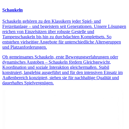
Schaukeln
Schaukeln gehören zu den Klassikern jeder Spiel- und
Freizeitanlage – und begeistern seit Generationen. Unsere Lösungen
reichen von Einzelsitzen über robuste Gestelle und
Tampenschaukeln bis hin zu durchdachten Komplettsets. So
entstehen vielseitige Angebote für unterschiedliche Altersgruppen
und Platzanforderungen.
Ob gemeinsames Schaukeln, erste Bewegungserfahrungen oder
dynamisches Austoben – Schaukeln fördern Gleichgewicht,
Koordination und soziale Interaktion gleichermaßen. Stabil
konstruiert, langlebig ausgeführt und für den intensiven Einsatz im
Außenbereich konzipiert, stehen sie für nachhaltige Qualität und
dauerhaftes Spielvergnügen.