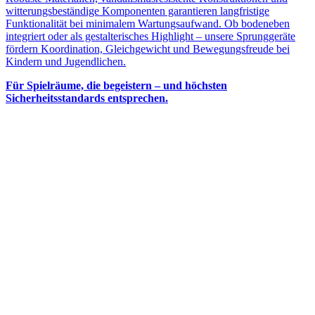
witterungsbeständige Komponenten garantieren langfristige
Funktionalität bei minimalem Wartungsaufwand. Ob bodeneben
integriert oder als gestalterisches Highlight – unsere Sprunggeräte
fördern Koordination, Gleichgewicht und Bewegungsfreude bei
Kindern und Jugendlichen.
Für Spielräume, die begeistern – und höchsten
Sicherheitsstandards entsprechen.