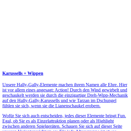
Karussells + Wippen
Unsere Hally-Gally-Elemente machen ihrem Namen alle Ehre. Hier
ist vor allem eines angesagt: Action! Durch den Wind gewirbelt und
geschaukelt werden sie durch die einzigartige Dreh-Wipp-Mechanik
auf den Hally-Gally-Karussells und wie Tarzan im Dschungel
fühlen sie sich, wenn sie die Lianenschaukel erobern.
Wofür Sie sich auch entscheiden, jedes dieser Elemente bringt Fun.
Egal, ob Sie es als Einzelattraktion planen oder als Highlight
zwischen anderen Spielgeräten. Schauen Sie sich auf dieser Seite