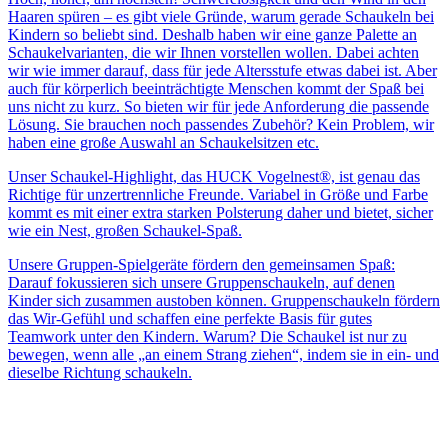
Haaren spüren – es gibt viele Gründe, warum gerade Schaukeln bei
Kindern so beliebt sind. Deshalb haben wir eine ganze Palette an
Schaukelvarianten, die wir Ihnen vorstellen wollen. Dabei achten
wir wie immer darauf, dass für jede Altersstufe etwas dabei ist. Aber
auch für körperlich beeinträchtigte Menschen kommt der Spaß bei
uns nicht zu kurz. So bieten wir für jede Anforderung die passende
Lösung. Sie brauchen noch passendes Zubehör? Kein Problem, wir
haben eine große Auswahl an Schaukelsitzen etc.
Unser Schaukel-Highlight, das HUCK Vogelnest®, ist genau das
Richtige für unzertrennliche Freunde. Variabel in Größe und Farbe
kommt es mit einer extra starken Polsterung daher und bietet, sicher
wie ein Nest, großen Schaukel-Spaß.
Unsere Gruppen-Spielgeräte fördern den gemeinsamen Spaß:
Darauf fokussieren sich unsere Gruppenschaukeln, auf denen
Kinder sich zusammen austoben können. Gruppenschaukeln fördern
das Wir-Gefühl und schaffen eine perfekte Basis für gutes
Teamwork unter den Kindern. Warum? Die Schaukel ist nur zu
bewegen, wenn alle „an einem Strang ziehen“, indem sie in ein- und
dieselbe Richtung schaukeln.