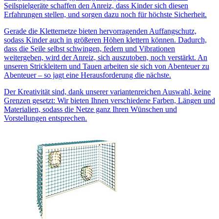
Seilspielgeräte schaffen den Anreiz, dass Kinder sich diesen
Erfahrungen stellen, und sorgen dazu noch für höchste Sicherheit.
Gerade die Kletternetze bieten hervorragenden Auffangschutz,
sodass Kinder auch in größeren Höhen klettern können. Dadurch,
dass die Seile selbst schwingen, federn und Vibrationen
weitergeben, wird der Anreiz, sich auszutoben, noch verstärkt. An
unseren Strickleitern und Tauen arbeiten sie sich von Abenteuer zu
Abenteuer – so jagt eine Herausforderung die nächste.
Der Kreativität sind, dank unserer variantenreichen Auswahl, keine
Grenzen gesetzt: Wir bieten Ihnen verschiedene Farben, Längen und
Materialien, sodass die Netze ganz Ihren Wünschen und
Vorstellungen entsprechen.