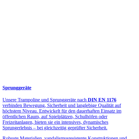
Sprunggeräte
Unsere Trampoline und Sprunggeräte nach
DIN EN 1176
verbinden Bewegung, Sicherheit und langlebige Qualität auf
höchstem Niveau. Entwickelt für den dauerhaften Einsatz im
öffentlichen Raum, auf Spielplätzen, Schulhöfen oder
Freizeitanlagen, bieten sie ein intensives, dynamisches
Sprungerlebnis – bei gleichzeitig geprüfter Sicherheit.
Robuste Materialien, vandalismusresistente Konstruktionen und