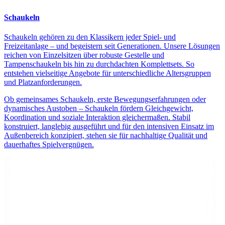
Schaukeln
Schaukeln gehören zu den Klassikern jeder Spiel- und
Freizeitanlage – und begeistern seit Generationen. Unsere Lösungen
reichen von Einzelsitzen über robuste Gestelle und
Tampenschaukeln bis hin zu durchdachten Komplettsets. So
entstehen vielseitige Angebote für unterschiedliche Altersgruppen
und Platzanforderungen.
Ob gemeinsames Schaukeln, erste Bewegungserfahrungen oder
dynamisches Austoben – Schaukeln fördern Gleichgewicht,
Koordination und soziale Interaktion gleichermaßen. Stabil
konstruiert, langlebig ausgeführt und für den intensiven Einsatz im
Außenbereich konzipiert, stehen sie für nachhaltige Qualität und
dauerhaftes Spielvergnügen.