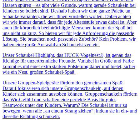
Haaren spüren – es gibt viele Gründe, warum gerade Schaukeln bei
Kindern so beliebt sind. Deshalb haben wir eine ganze Palette an
Schaukelvarianten, die wir Ihnen vorstellen wollen. Dabei achten
wir wie immer darauf, dass für jede Altersstufe etwas dabei ist. Aber
auch für körperlich beeinträchtigte Menschen kommt der Spaß bei
uns nicht zu kurz. So bieten wir für jede Anforderung die passende
Lösung. Sie brauchen noch passendes Zubehör? Kein Problem, wir
haben eine große Auswahl an Schaukelsitzen etc.
Unser Schaukel-Highlight, das HUCK Vogelnest®, ist genau das
Richtige für unzertrennliche Freunde. Variabel in Größe und Farbe
kommt es mit einer extra starken Polsterung daher und bietet, sicher
wie ein Nest, großen Schaukel-Spaß.
Unsere Gruppen-Spielgeräte fördern den gemeinsamen Spaß:
Darauf fokussieren sich unsere Gruppenschaukeln, auf denen
Kinder sich zusammen austoben können. Gruppenschaukeln fördern
das Wir-Gefühl und schaffen eine perfekte Basis für gutes
Teamwork unter den Kindern. Warum? Die Schaukel ist nur zu
bewegen, wenn alle „an einem Strang ziehen“, indem sie in ein- und
dieselbe Richtung schaukeln.