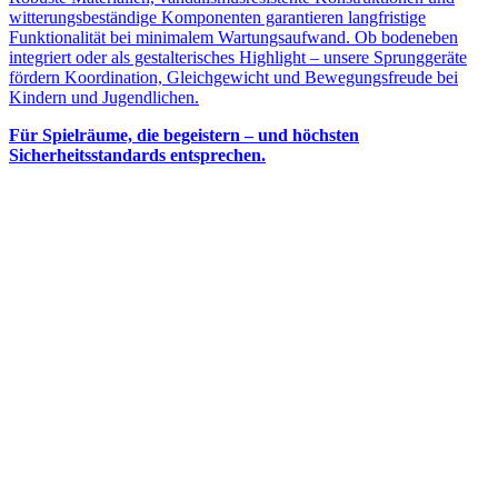
witterungsbeständige Komponenten garantieren langfristige
Funktionalität bei minimalem Wartungsaufwand. Ob bodeneben
integriert oder als gestalterisches Highlight – unsere Sprunggeräte
fördern Koordination, Gleichgewicht und Bewegungsfreude bei
Kindern und Jugendlichen.
Für Spielräume, die begeistern – und höchsten
Sicherheitsstandards entsprechen.