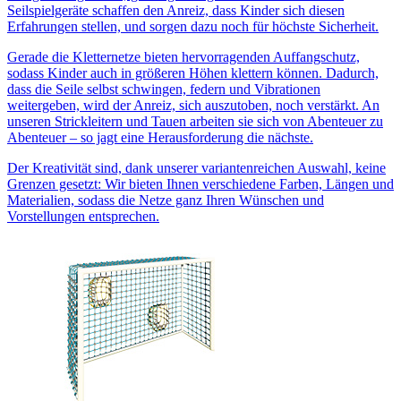
Seilspielgeräte schaffen den Anreiz, dass Kinder sich diesen
Erfahrungen stellen, und sorgen dazu noch für höchste Sicherheit.
Gerade die Kletternetze bieten hervorragenden Auffangschutz,
sodass Kinder auch in größeren Höhen klettern können. Dadurch,
dass die Seile selbst schwingen, federn und Vibrationen
weitergeben, wird der Anreiz, sich auszutoben, noch verstärkt. An
unseren Strickleitern und Tauen arbeiten sie sich von Abenteuer zu
Abenteuer – so jagt eine Herausforderung die nächste.
Der Kreativität sind, dank unserer variantenreichen Auswahl, keine
Grenzen gesetzt: Wir bieten Ihnen verschiedene Farben, Längen und
Materialien, sodass die Netze ganz Ihren Wünschen und
Vorstellungen entsprechen.