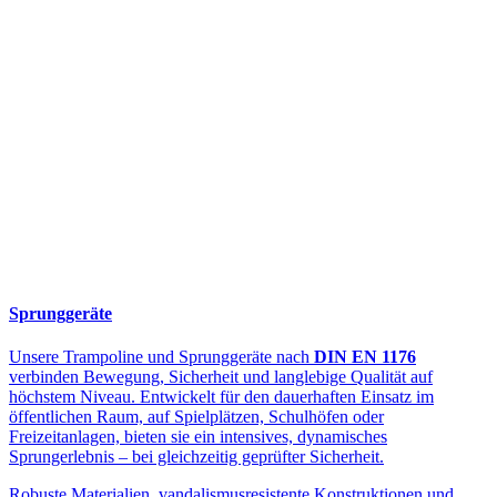
Sprunggeräte
Unsere Trampoline und Sprunggeräte nach
DIN EN 1176
verbinden Bewegung, Sicherheit und langlebige Qualität auf
höchstem Niveau. Entwickelt für den dauerhaften Einsatz im
öffentlichen Raum, auf Spielplätzen, Schulhöfen oder
Freizeitanlagen, bieten sie ein intensives, dynamisches
Sprungerlebnis – bei gleichzeitig geprüfter Sicherheit.
Robuste Materialien, vandalismusresistente Konstruktionen und