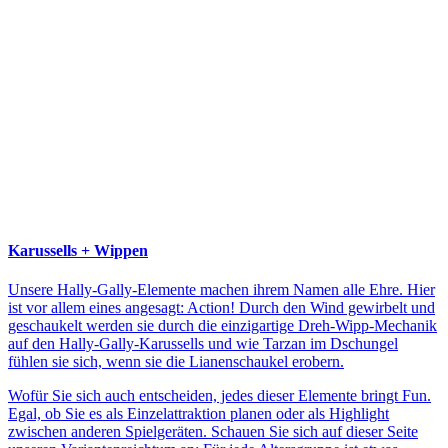
Karussells + Wippen
Unsere Hally-Gally-Elemente machen ihrem Namen alle Ehre. Hier
ist vor allem eines angesagt: Action! Durch den Wind gewirbelt und
geschaukelt werden sie durch die einzigartige Dreh-Wipp-Mechanik
auf den Hally-Gally-Karussells und wie Tarzan im Dschungel
fühlen sie sich, wenn sie die Lianenschaukel erobern.
Wofür Sie sich auch entscheiden, jedes dieser Elemente bringt Fun.
Egal, ob Sie es als Einzelattraktion planen oder als Highlight
zwischen anderen Spielgeräten. Schauen Sie sich auf dieser Seite